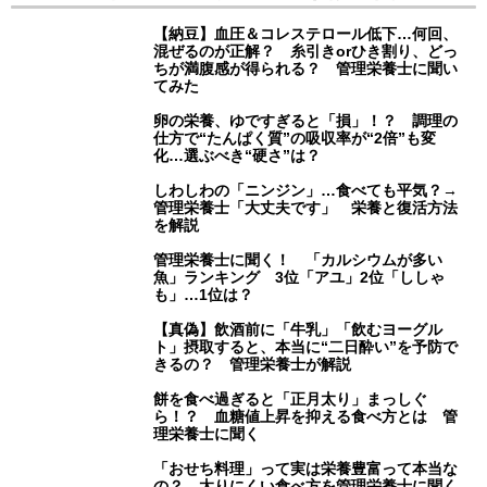
【納豆】血圧＆コレステロール低下…何回、
混ぜるのが正解？ 糸引きorひき割り、どっ
ちが満腹感が得られる？ 管理栄養士に聞い
てみた
卵の栄養、ゆですぎると「損」！？ 調理の
仕方で“たんぱく質”の吸収率が“2倍”も変
化…選ぶべき“硬さ”は？
しわしわの「ニンジン」…食べても平気？→
管理栄養士「大丈夫です」 栄養と復活方法
を解説
管理栄養士に聞く！ 「カルシウムが多い
魚」ランキング 3位「アユ」2位「ししゃ
も」…1位は？
【真偽】飲酒前に「牛乳」「飲むヨーグル
ト」摂取すると、本当に“二日酔い”を予防で
きるの？ 管理栄養士が解説
餅を食べ過ぎると「正月太り」まっしぐ
ら！？ 血糖値上昇を抑える食べ方とは 管
理栄養士に聞く
「おせち料理」って実は栄養豊富って本当な
の？ 太りにくい食べ方を管理栄養士に聞く