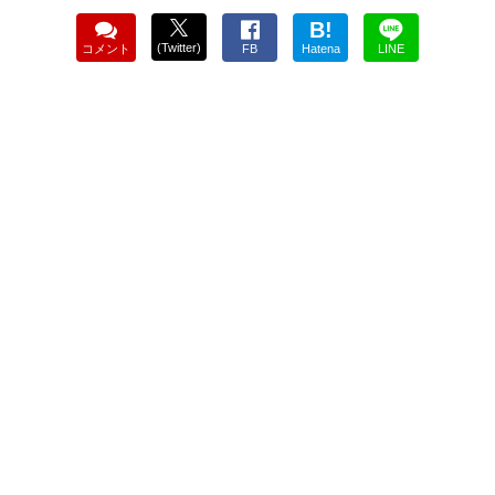
B!
(Twitter)
コメント
FB
Hatena
LINE