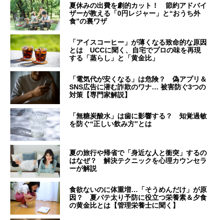
夏休みの出費を劇的カット！ 節約アドバイ
ザーが教える「0円レジャー」と“おうち外
食”の裏ワザ
「アイスコーヒー」が薄くなる致命的な原因
とは UCCに聞く、自宅でプロの味を再現
する「蒸らし」と「黄金比」
「電気代が安くなる」は危険？ 偽アプリ＆
SNS広告に潜む詐欺のワナ… 被害防ぐ3つの
対策【専門家解説】
「無糖炭酸水」は歯に影響する？ 知覚過敏
を防ぐ“正しい飲み方”とは
夏の旅行や帰省で「身近な人と衝突」するの
はなぜ？ 解決テクニックを心理カウンセラ
ーが解説
食欲ないのに体重増…「そうめんだけ」が原
因？ 夏バテ太り予防に役立つ栄養素＆夕食
の黄金比とは【管理栄養士に聞く】