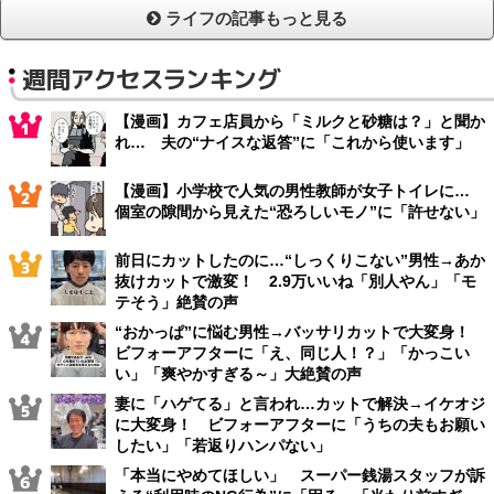
ライフの記事もっと見る
週間アクセスランキング
【漫画】カフェ店員から「ミルクと砂糖は？」と聞か
れ… 夫の“ナイスな返答”に「これから使います」
【漫画】小学校で人気の男性教師が女子トイレに…
個室の隙間から見えた“恐ろしいモノ”に「許せない」
前日にカットしたのに…“しっくりこない”男性→あか
抜けカットで激変！ 2.9万いいね「別人やん」「モ
テそう」絶賛の声
“おかっぱ”に悩む男性→バッサリカットで大変身！
ビフォーアフターに「え、同じ人！？」「かっこい
い」「爽やかすぎる～」大絶賛の声
妻に「ハゲてる」と言われ…カットで解決→イケオジ
に大変身！ ビフォーアフターに「うちの夫もお願い
したい」「若返りハンパない」
「本当にやめてほしい」 スーパー銭湯スタッフが訴