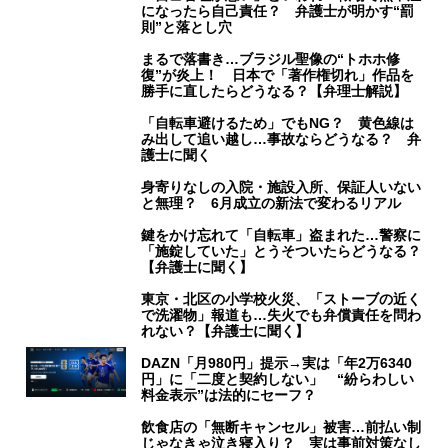
になったら自己責任？ 弁護士が明かす“罰
則”と落とし穴
まるで落書き…ブラジル聖像の“トホホ修
復”が炎上！ 日本で「著作権切れ」作品を
勝手に直したらどうなる？【弁理士解説】
「自転車避けるため」でもNG？ 黄色線は
み出して追い越し…事故ならどうなる？ 弁
護士に聞く
身寄りなしの入院・施設入所、保証人いない
と無理？ 6月成立の新法で変わるリアル
鍵をかけ忘れて「自転車」盗まれた…警察に
「施錠していた」とうそついたらどうなる？
【弁護士に聞く】
東京・北区の小学校火災、「ストーブの近く
で洗濯物」報道も…失火でも弁償責任を問わ
れない？【弁護士に聞く】
DAZN「月980円」提示→実は「年2万6340
円」に「二度と契約しない」 “紛らわしい
料金表示”は法的にセーフ？
飲食店の「無断キャンセル」被害…前払い制
じゃなきゃ泣き寝入り？ 実は事前対策なし