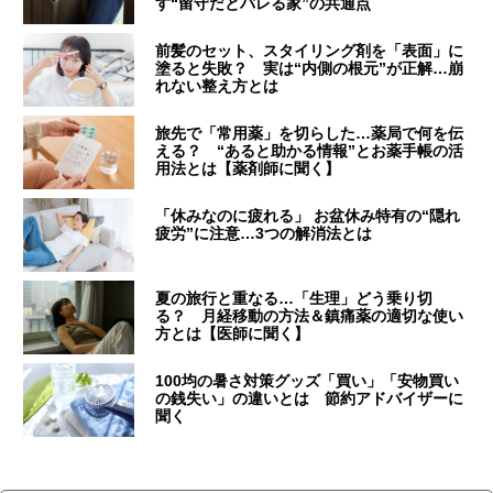
す“留守だとバレる家”の共通点
前髪のセット、スタイリング剤を「表面」に
塗ると失敗？ 実は“内側の根元”が正解…崩
れない整え方とは
旅先で「常用薬」を切らした…薬局で何を伝
える？ “あると助かる情報”とお薬手帳の活
用法とは【薬剤師に聞く】
「休みなのに疲れる」 お盆休み特有の“隠れ
疲労”に注意…3つの解消法とは
夏の旅行と重なる…「生理」どう乗り切
る？ 月経移動の方法＆鎮痛薬の適切な使い
方とは【医師に聞く】
100均の暑さ対策グッズ「買い」「安物買い
の銭失い」の違いとは 節約アドバイザーに
聞く