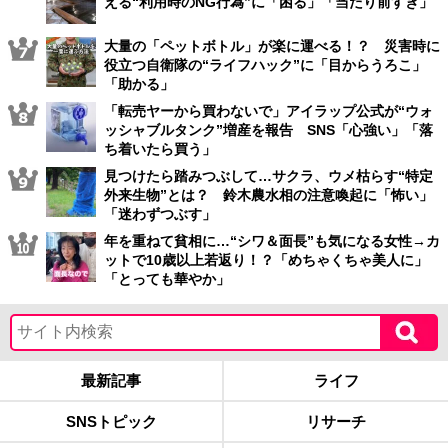
える“利用時のNG行為”に「困る」「当たり前すぎ」
大量の「ペットボトル」が楽に運べる！？ 災害時に
役立つ自衛隊の“ライフハック”に「目からうろこ」
「助かる」
「転売ヤーから買わないで」アイラップ公式が“ウォ
ッシャブルタンク”増産を報告 SNS「心強い」「落
ち着いたら買う」
見つけたら踏みつぶして…サクラ、ウメ枯らす“特定
外来生物”とは？ 鈴木農水相の注意喚起に「怖い」
「迷わずつぶす」
年を重ねて貧相に…“シワ＆面長”も気になる女性→カ
ットで10歳以上若返り！？「めちゃくちゃ美人に」
「とっても華やか」
最新記事
ライフ
SNSトピック
リサーチ