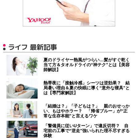
ライフ 最新記事
夏のドライヤー熱風がつらい…髪がすぐ乾く
当て方＆タオルドライの“神テク”とは【美容
師解説】
熱帯夜に「接触冷感」シーツは逆効果？ 結
局暑い理由＆夏の快眠に導く“意外な寝具”と
は【専門家解説】
「結婚は？」「子どもは？」 親のおせっか
い、もはやホラー？ 「帰省ブルー」が“正
常な生存本能”と言えるワケ
「警備員に従いUターン」で違反切符？ 自
宅前の工事で“逆走”強いられた理不尽すぎる
体験