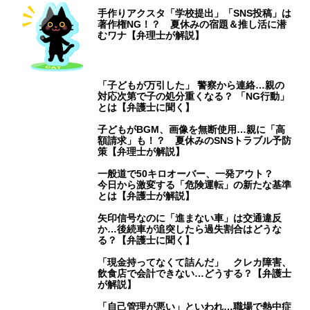
手作りアクスタ「学校提出」「SNS投稿」は
著作権NG！？ 夏休みの宿題＆推し活に潜
むワナ【弁理士が解説】
「子どもが万引した」 警察から連絡…親の
対応次第で子の処分重くなる？ 「NG行動」
とは【弁護士に聞く】
子どもがBGM、画像を無断使用…親に「高
額請求」も！？ 夏休みのSNSトラブル予防
策【弁理士が解説】
一般道で50キロオーバー、一発アウト？
今日から激変する「危険運転」の新たな基準
とは【弁護士が解説】
矢印信号なのに「進まない車」は交通違反
か…後続車が追突したら過失割合はどうな
る？【弁護士に聞く】
「現金持ってなくて詰んだ」 クレカ障害、
飲食店で会計できない…どうする？【弁護士
が解説】
「自己管理が悪い」といわれ…職場で熱中症