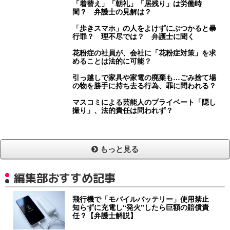
「着替え」「朝礼」「居残り」は労働時
間？ 弁護士の見解は？
「歩きスマホ」の人をよけずにぶつかると暴
行罪？ 理不尽では？ 弁護士に聞く
花粉症の社員が、会社に「花粉症対策」を求
めることは法的に可能？
引っ越しで家具や家電の廃棄も…ごみ捨て場
の物を勝手に持ち去る行為、罪に問われる？
マスコミによる芸能人のプライベート「隠し
撮り」、法的責任は問われず？
もっと見る
編集部おすすめ記事
飛行機で「モバイルバッテリー」使用禁止
知らずに充電し“発火”したら巨額の賠償責
任？【弁護士解説】