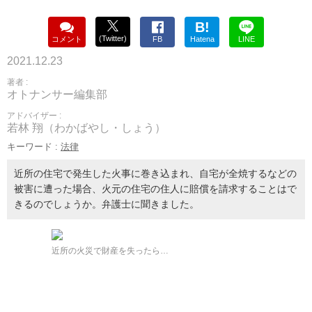
B!
(Twitter)
コメント
FB
Hatena
LINE
2021.12.23
著者 :
オトナンサー編集部
アドバイザー :
若林 翔（わかばやし・しょう）
キーワード :
法律
近所の住宅で発生した火事に巻き込まれ、自宅が全焼するなどの
被害に遭った場合、火元の住宅の住人に賠償を請求することはで
きるのでしょうか。弁護士に聞きました。
近所の火災で財産を失ったら…