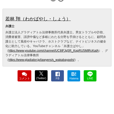
若林 翔（わかばやし・しょう）
弁護士
弁護士法人グラディアトル法律事務所代表弁護士。男女トラブルや詐欺、
消費者被害、誹謗中傷など多岐にわたる分野を手掛けるとともに、顧問弁
護士として風俗やキャバクラ、ホストクラブなど、ナイトビジネスの健全
化に助力している。YouTubeチャンネル「弁護士ばやし」
（
https://www.youtube.com/channel/UC8IFJg5R_KxpRU5MIRcKatA
）、グ
ラディアトル法律事務所
（
https://www.gladiator.jp/lawyers/s_wakabayashi/
）。
B!
(Twitter)
コメント
FB
Hatena
LINE