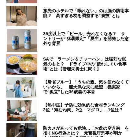
旅先のホテルで「眠れない」のは脳の防衛本
能？ 高すぎる枕を調整する“裏技”とは
35度以上で「ビール」売れなくなる？ サ
ントリーが“猛暑限定”「夏生」を開発した意
外な背景
SAで「ラーメン＆チャーハン」は猛烈な眠
気のもと？ ドライブ中の“疲れにくい食事
術”とは【管理栄養士に聞く】
【帰省ブルー】「うちの親、気を使わなくて
いいから」 能天気な夫に絶望…義実家
で“孤立”した36歳妻の本音
【熱中症】予防に効果的な食材ランキング
3位「鶏むね肉」2位「マグロ」…1位は？
防カメがあっても危険…「お盆の空き巣」を
招くNG行為とは？ 元警視庁刑事が明か