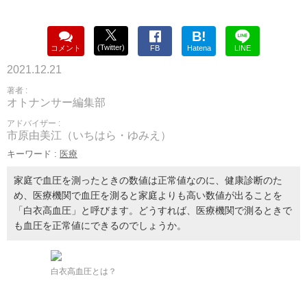
B!
(Twitter)
コメント
FB
Hatena
LINE
2021.12.21
著者 :
オトナンサー編集部
アドバイザー :
市原由美江（いちはら・ゆみえ）
キーワード :
医療
家庭で血圧を測ったときの数値は正常値なのに、健康診断のた
め、医療機関で血圧を測ると家庭よりも高い数値が出ることを
「白衣高血圧」と呼びます。どうすれば、医療機関で測るときで
も血圧を正常値にできるのでしょうか。
白衣高血圧とは？