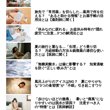
旅先で「常用薬」を切らした…薬局で何を伝
える？ “あると助かる情報”とお薬手帳の活
用法とは【薬剤師に聞く】
「休みなのに疲れる」 お盆休み特有の“隠れ
疲労”に注意…3つの解消法とは
夏の旅行と重なる…「生理」どう乗り切
る？ 月経移動の方法＆鎮痛薬の適切な使い
方とは【医師に聞く】
「無糖炭酸水」は歯に影響する？ 知覚過敏
を防ぐ“正しい飲み方”とは
風呂上がりのアイスはNG？ 夏にやりがち
な“3つの食習慣”が「不眠」引き起こすワケ
「歩けないほどの激痛」 暑いと“痛風”にな
りやすいのは脱水が原因？ 注意すべき人
の“特徴”とは【医師解説】