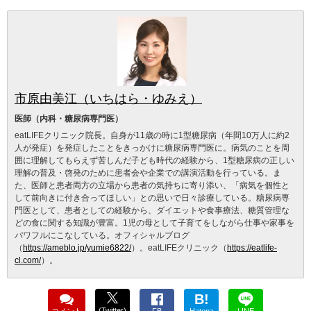
市原由美江（いちはら・ゆみえ）
医師（内科・糖尿病専門医）
eatLIFEクリニック院長。自身が11歳の時に1型糖尿病（年間10万人に約2
人が発症）を発症したことをきっかけに糖尿病専門医に。病気のことを周
囲に理解してもらえず苦しんだ子ども時代の経験から、1型糖尿病の正しい
理解の普及・啓発のために患者会や企業での講演活動を行っている。ま
た、医師と患者両方の立場から患者の気持ちに寄り添い、「病気を個性と
して前向きに付き合ってほしい」との思いで日々診療している。糖尿病専
門医として、患者としての経験から、ダイエットや食事療法、糖質管理な
どの食に関する知識が豊富。1児の母として子育てをしながら仕事や家事を
パワフルにこなしている。オフィシャルブログ
（
https://ameblo.jp/yumie6822/
）。eatLIFEクリニック（
https://eatlife-
cl.com/
）。
B!
(Twitter)