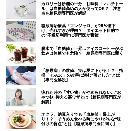
カロリーは砂糖の半分…甘味料「マルチトー
ル」は血糖値高めの人が使ってOK？ 注意
点を糖尿病専門医が解説
糖尿病治療薬「マンジャロ」が25％値下
げ、売れすぎが理由？ ダイエット目的で
の“不適切利用”に専門医が警鐘
脱水で「血糖値」上昇…アイスコーヒーがぶ
飲みは無糖でも危険？ 糖尿病専門医に聞く
「糖尿病」の数値、実は夏に下がる！？ 指
標「HbA1c」の改善に潜む“落とし穴”とは
【専門医解説】
疲れた時の「甘い物」がやめられない…“お
やつ欲”抑える裏ワザとは【糖尿病専門医が
解説】
オクラ、納豆入りでも「血糖値」爆上が
り！？ そうめん食べる時にやりがちな“味
付けの盲点”とは【糖尿病専門医に聞く】