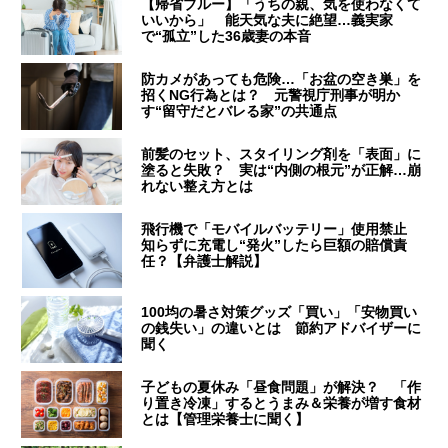
【帰省ブルー】「うちの親、気を使わなくて
いいから」 能天気な夫に絶望…義実家
で“孤立”した36歳妻の本音
防カメがあっても危険…「お盆の空き巣」を
招くNG行為とは？ 元警視庁刑事が明か
す“留守だとバレる家”の共通点
前髪のセット、スタイリング剤を「表面」に
塗ると失敗？ 実は“内側の根元”が正解…崩
れない整え方とは
飛行機で「モバイルバッテリー」使用禁止
知らずに充電し“発火”したら巨額の賠償責
任？【弁護士解説】
100均の暑さ対策グッズ「買い」「安物買い
の銭失い」の違いとは 節約アドバイザーに
聞く
子どもの夏休み「昼食問題」が解決？ 「作
り置き冷凍」するとうまみ＆栄養が増す食材
とは【管理栄養士に聞く】