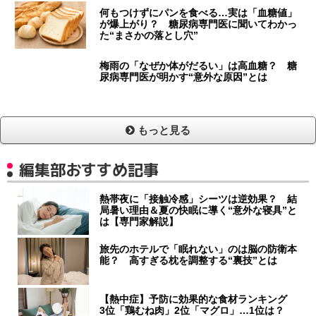
何もつけずにパンを食べる…実は「血糖値」
が爆上がり？ 糖尿病専門医に聞いてわかっ
た“まさかの落とし穴”
梅雨の「なぜか体がだるい」は高血糖？ 糖
尿病専門医が明かす“意外な原因”とは
もっと見る
編集部おすすめ記事
熱帯夜に「接触冷感」シーツは逆効果？ 結
局暑い理由＆夏の快眠に導く“意外な寝具”と
は【専門家解説】
旅先のホテルで「眠れない」のは脳の防衛本
能？ 高すぎる枕を調整する“裏技”とは
【熱中症】予防に効果的な食材ランキング
3位「鶏むね肉」2位「マグロ」…1位は？