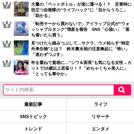
大量の「ペットボトル」が楽に運べる！？ 災害時に
役立つ自衛隊の“ライフハック”に「目からうろこ」
「助かる」
「転売ヤーから買わないで」アイラップ公式が“ウォ
ッシャブルタンク”増産を報告 SNS「心強い」「落
ち着いたら買う」
見つけたら踏みつぶして…サクラ、ウメ枯らす“特定
外来生物”とは？ 鈴木農水相の注意喚起に「怖い」
「迷わずつぶす」
年を重ねて貧相に…“シワ＆面長”も気になる女性→カ
ットで10歳以上若返り！？「めちゃくちゃ美人に」
「とっても華やか」
最新記事
ライフ
SNSトピック
リサーチ
トレンド
エンタメ