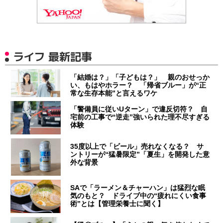
ライフ 最新記事
「結婚は？」「子どもは？」 親のおせっか
い、もはやホラー？ 「帰省ブルー」が“正
常な生存本能”と言えるワケ
「警備員に従いUターン」で違反切符？ 自
宅前の工事で“逆走”強いられた理不尽すぎる
体験
35度以上で「ビール」売れなくなる？ サ
ントリーが“猛暑限定”「夏生」を開発した意
外な背景
SAで「ラーメン＆チャーハン」は猛烈な眠
気のもと？ ドライブ中の“疲れにくい食事
術”とは【管理栄養士に聞く】