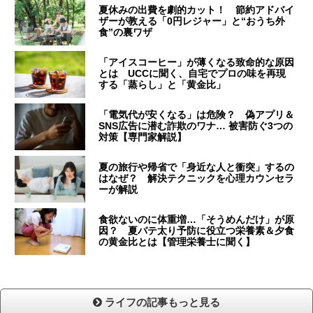
夏休みの出費を劇的カット！ 節約アドバイ
ザーが教える「0円レジャー」と“おうち外
食”の裏ワザ
「アイスコーヒー」が薄くなる致命的な原因
とは UCCに聞く、自宅でプロの味を再現
する「蒸らし」と「黄金比」
「電気代が安くなる」は危険？ 偽アプリ＆
SNS広告に潜む詐欺のワナ… 被害防ぐ3つの
対策【専門家解説】
夏の旅行や帰省で「身近な人と衝突」するの
はなぜ？ 解決テクニックを心理カウンセラ
ーが解説
食欲ないのに体重増…「そうめんだけ」が原
因？ 夏バテ太り予防に役立つ栄養素＆夕食
の黄金比とは【管理栄養士に聞く】
ライフの記事もっと見る