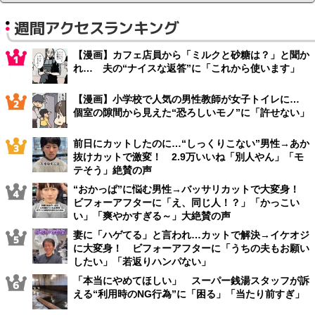
週間アクセスランキング
【漫画】カフェ店員から「ミルクと砂糖は？」と聞か
れ… 夫の“ナイスな返答”に「これから使います」
【漫画】小学校で人気の男性教師が女子トイレに…
個室の隙間から見えた“恐ろしいモノ”に「許せない」
前日にカットしたのに…“しっくりこない”男性→あか
抜けカットで激変！ 2.9万いいね「別人やん」「モ
テそう」絶賛の声
“おかっぱ”に悩む男性→バッサリカットで大変身！
ビフォーアフターに「え、同じ人！？」「かっこい
い」「爽やかすぎる～」大絶賛の声
妻に「ハゲてる」と言われ…カットで解決→イケオジ
に大変身！ ビフォーアフターに「うちの夫もお願い
したい」「若返りハンパない」
「本当にやめてほしい」 スーパー銭湯スタッフが訴
える“利用時のNG行為”に「困る」「当たり前すぎ」