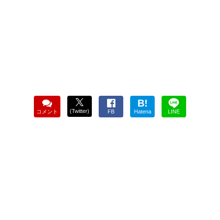
B!
(Twitter)
コメント
FB
Hatena
LINE