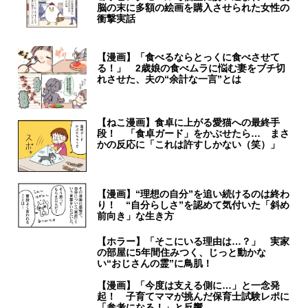
脳の末に多額の絵画を購入させられた女性の
衝撃実話
【漫画】「食べるならとっくに食べさせて
る！」 2歳娘の食べムラに悩む妻をブチ切
れさせた、夫の“余計な一言”とは
【ねこ漫画】食卓に上がる愛猫への最終手
段！ 「食卓ガード」をかぶせたら… まさ
かの反応に「これは許すしかない（笑）」
【漫画】“理想の自分”を追い続けるのは終わ
り！ “自分らしさ”を認めて気付いた「斜め
前向き」な生き方
【ホラー】「そこにいる理由は…？」 実家
の部屋に5年間住みつく、じっと動かな
い“おじさんの霊”に鳥肌！
【漫画】「今度は支える側に…」と一念発
起！ 子育てママが挑んだ保育士試験レポに
「参考になる！」と反響