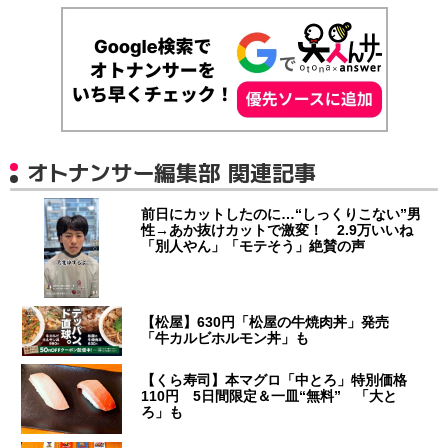
オトナンサー編集部 関連記事
前日にカットしたのに…“しっくりこない”男
性→あか抜けカットで激変！ 2.9万いいね
「別人やん」「モテそう」絶賛の声
【松屋】630円「松屋の牛焼肉丼」発売
「牛カルビホルモン丼」も
【くら寿司】本マグロ「中とろ」特別価格
110円 5日間限定＆一皿“無料” 「大と
ろ」も