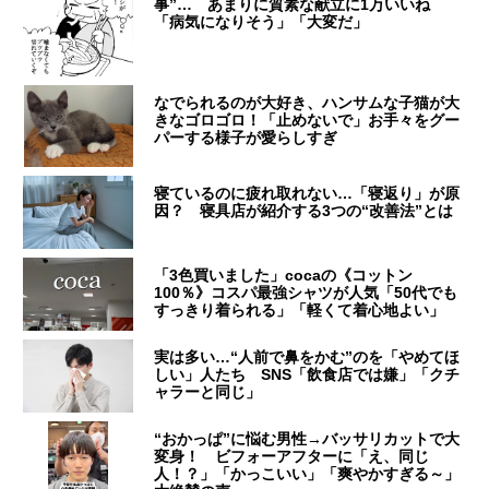
事”… あまりに質素な献立に1万いいね
「病気になりそう」「大変だ」
なでられるのが大好き、ハンサムな子猫が大
きなゴロゴロ！「止めないで」お手々をグー
パーする様子が愛らしすぎ
寝ているのに疲れ取れない…「寝返り」が原
因？ 寝具店が紹介する3つの“改善法”とは
「3色買いました」cocaの《コットン
100％》コスパ最強シャツが人気「50代でも
すっきり着られる」「軽くて着心地よい」
実は多い…“人前で鼻をかむ”のを「やめてほ
しい」人たち SNS「飲食店では嫌」「クチ
ャラーと同じ」
“おかっぱ”に悩む男性→バッサリカットで大
変身！ ビフォーアフターに「え、同じ
人！？」「かっこいい」「爽やかすぎる～」