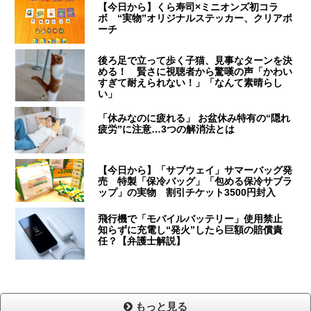
【今日から】くら寿司×ミニオンズ初コラ
ボ “実物”オリジナルステッカー、クリアポ
ーチ
後ろ足で立って歩く子猫、見事なターンを決
める！ 賢さに視聴者から驚嘆の声「かわい
すぎて耐えられない！」「なんて素晴らし
い」
「休みなのに疲れる」 お盆休み特有の“隠れ
疲労”に注意…3つの解消法とは
【今日から】「サブウェイ」サマーバッグ発
売 特製「保冷バッグ」「包める保冷サブラ
ップ」の実物 割引チケット3500円封入
飛行機で「モバイルバッテリー」使用禁止
知らずに充電し“発火”したら巨額の賠償責
任？【弁護士解説】
もっと見る