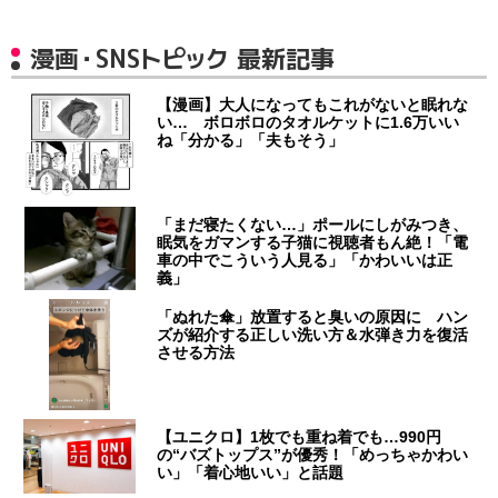
漫画・SNSトピック 最新記事
【漫画】大人になってもこれがないと眠れな
い… ボロボロのタオルケットに1.6万いい
ね「分かる」「夫もそう」
「まだ寝たくない…」ポールにしがみつき、
眠気をガマンする子猫に視聴者もん絶！「電
車の中でこういう人見る」「かわいいは正
義」
「ぬれた傘」放置すると臭いの原因に ハン
ズが紹介する正しい洗い方＆水弾き力を復活
させる方法
【ユニクロ】1枚でも重ね着でも…990円
の“バズトップス”が優秀！「めっちゃかわい
い」「着心地いい」と話題