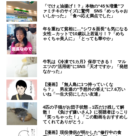
「でけぇ油揚げ！？」本物の“45％増量”フ
ァミチキのサイズに驚愕 SNS「めっちゃお
いしかった」「食べ応え満点でした」
年を重ねて貧相に…“シワ＆面長”も気になる
女性→カットで10歳以上若返り！？「めち
ゃくちゃ美人に」「とっても華やか」
牛乳は《冷凍で1カ月》保存できる！ マル
エツの“活用術”にSNS「天才ですか」「発想
なかった」
【漫画】「無人島に1つ持っていくな
ら？」 男友達の“予想外の答え”に7.6万い
いね「一生大切にしたい友達」
4匹の子猫がお団子状態→1匹だけ残して解
散！ 《負けず嫌いさん》に視聴者ほっこり
「笑っちゃった！」「この動画をおすすめし
てくれてありがとう」
【漫画】現役僧侶が明かした“修行中の食