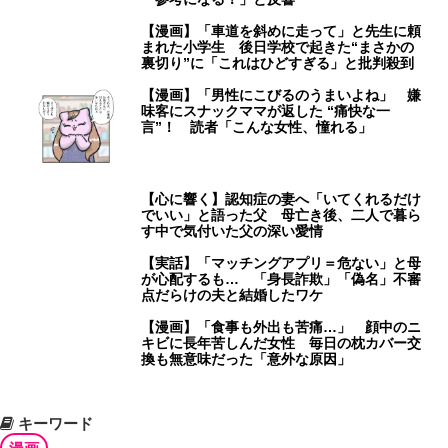
【漫画】「車道を斜めに走って」と先生に頼
まれた小学生 後日学校で起きた“まさかの
裏切り”に「これはひどすぎる」と批判殺到
【漫画】「男性にこびるのうまいよね」 嫌
味客にスナックママが返した “痛快な一
言”！ 読者「こんな女性、憧れる」
【心に響く】認知症の妻へ「いてくれるだけ
でいい」と語った父 母亡き後、二人で暮ら
す中で気付いた父の深い愛情
【実話】「マッチングアプリ＝危ない」と母
が心配するも… 「身長詐欺」「偽名」不審
点だらけの夫と結婚したワケ
【漫画】「食事も外出も苦痛…」 顔中のニ
キビに長年苦しんだ女性 毎日の枕カバー交
換も無意味だった「意外な原因」
キーワード