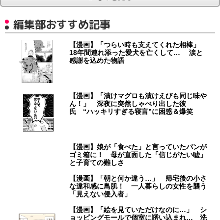
編集部おすすめ記事
【漫画】「つらい時も支えてくれた相棒」
18年間連れ添った愛犬を亡くして… 涙と
感謝を込めた物語
【漫画】「漬けマグロも漬けえびも同じ味や
ん！」 深夜に突然しゃべり出した彼
氏 “ハッキリすぎる寝言”に困惑＆爆笑
【漫画】娘が「食べた」と言っていたパンが
ゴミ箱に！ 母が直面した「信じがたい嘘」
と子育ての難しさ
【漫画】「朝と何か違う…」 帰宅後の小さ
な違和感に鳥肌！ 一人暮らしの女性を襲う
「見えない侵入者」
【漫画】「絵を見ていただけなのに…」 シ
ョッピングモールで個室に誘い込まれ… 洗