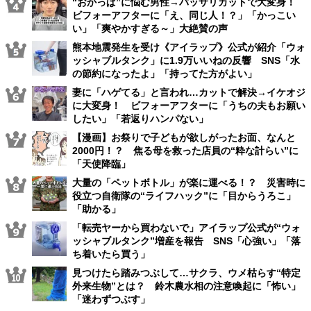
“おかっぱ”に悩む男性→バッサリカットで大変身！
ビフォーアフターに「え、同じ人！？」「かっこい
い」「爽やかすぎる～」大絶賛の声
熊本地震発生を受け《アイラップ》公式が紹介「ウォ
ッシャブルタンク」に1.9万いいねの反響 SNS「水
の節約になったよ」「持ってた方がよい」
妻に「ハゲてる」と言われ…カットで解決→イケオジ
に大変身！ ビフォーアフターに「うちの夫もお願い
したい」「若返りハンパない」
【漫画】お祭りで子どもが欲しがったお面、なんと
2000円！？ 焦る母を救った店員の“粋な計らい”に
「天使降臨」
大量の「ペットボトル」が楽に運べる！？ 災害時に
役立つ自衛隊の“ライフハック”に「目からうろこ」
「助かる」
「転売ヤーから買わないで」アイラップ公式が“ウォ
ッシャブルタンク”増産を報告 SNS「心強い」「落
ち着いたら買う」
見つけたら踏みつぶして…サクラ、ウメ枯らす“特定
外来生物”とは？ 鈴木農水相の注意喚起に「怖い」
「迷わずつぶす」