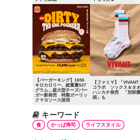
【バーガーキング】1656
【ファミマ】「VIVANT
キロカロリー、総重量527
コラボ ソックス＆タ
グラム…超大型チーズバー
ハンカチ発売 「別班
ガー新発売 特製ガーリッ
頭」も
クマヨソース採用
キーワード
食
かっぱ寿司
ライフスタイル