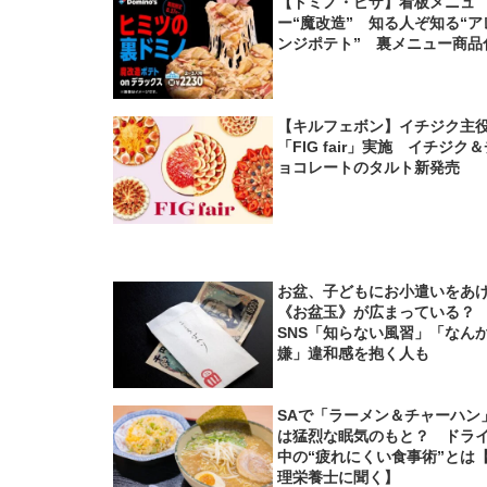
【ドミノ・ピザ】看板メニュ
ー“魔改造” 知る人ぞ知る“ア
ンジポテト” 裏メニュー商品
【キルフェボン】イチジク主
「FIG fair」実施 イチジク
ョコレートのタルト新発売
お盆、子どもにお小遣いをあ
《お盆玉》が広まっている
SNS「知らない風習」「なん
嫌」違和感を抱く人も
SAで「ラーメン＆チャーハン
は猛烈な眠気のもと？ ドラ
中の“疲れにくい食事術”とは
理栄養士に聞く】