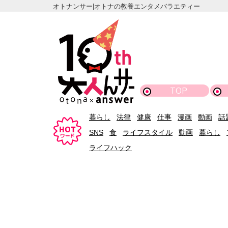
オトナンサー|オトナの教養エンタメバラエティー
TOP
暮らし
法律
健康
仕事
漫画
動画
話
SNS
食
ライフスタイル
動画
暮らし
ライフハック