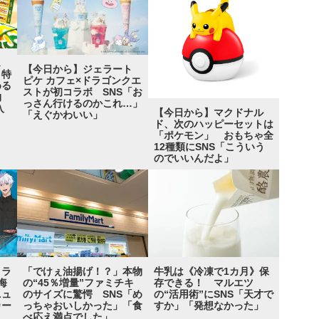
ェ
【今日から】ジェラート
 特
ピケ カフェ×ドラゴンクエ
める
ストが初コラボ SNS「お
実物
っさん行けるのかこれ…」
入
【今日から】マクドナル
「えぐかわいい」
ド、次のハッピーセットは
「ポケモン」 おもちゃ全
12種類にSNS「こういう
のでいいんだよ」
コラ
「でけぇ油揚げ！？」本物
牛乳は《冷凍で1カ月》保
海
の“45％増量”ファミチキ
存できる！ マルエツ
ニュ
のサイズに驚愕 SNS「め
の“活用術”にSNS「天才で
カー
っちゃおいしかった」「食
すか」「発想なかった」
べ応え満点でした」