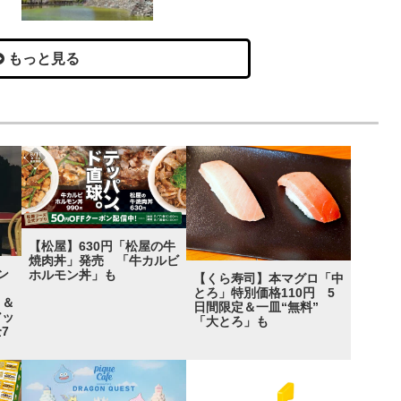
もっと見る
【松屋】630円「松屋の牛
焼肉丼」発売 「牛カルビ
ン
ホルモン丼」も
【くら寿司】本マグロ「中
エ」
とろ」特別価格110円 5
ト＆
日間限定＆一皿“無料”
アッ
「大とろ」も
7