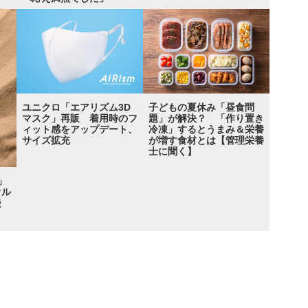
ユニクロ「エアリズム3D
子どもの夏休み「昼食問
マスク」再販 着用時のフ
題」が解決？ 「作り置き
ィット感をアップデート、
冷凍」するとうまみ＆栄養
サイズ拡充
が増す食材とは【管理栄養
士に聞く】
」
オル
饅