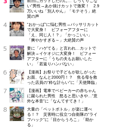
前日にカットしたのに…“しっくりこな
い”男性→あか抜けカットで激変！ 2.9
正社員
万いいね「別人やん」「モテそう」絶
月給25万5,000円～33万5,000円
賛の声
“おかっぱ”に悩む男性→バッサリカット
で大変身！ ビフォーアフターに
「え、同じ人！？」「かっこいい」
「爽やかすぎる～」大絶賛の声
妻に「ハゲてる」と言われ…カットで
解決→イケオジに大変身！ ビフォー
アフターに「うちの夫もお願いした
い」「若返りハンパない」
【漫画】お祭りで子どもが欲しがった
お面、なんと2000円！？ 焦る母を救
った店員の“粋な計らい”に「天使降臨」
【漫画】電車でベビーカーの赤ちゃん
に蹴られた男性 怒ると思いきや…“意
外な本音”に「なんてすてき！」
大量の「ペットボトル」が楽に運べ
る！？ 災害時に役立つ自衛隊の“ライ
フハック”に「目からうろこ」「助か
る」