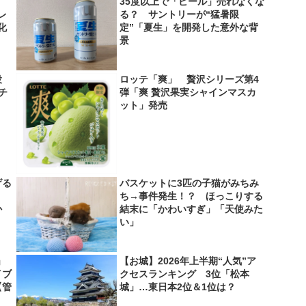
35度以上で「ビール」売れなくな
レ
る？ サントリーが“猛暑限
化
定”「夏生」を開発した意外な背
景
役
ロッテ「爽」 贅沢シリーズ第4
＆チ
弾「爽 贅沢果実シャインマスカ
ット」発売
げる
バスケットに3匹の子猫がみちみ
？
ち→事件発生！？ ほっこりする
か
結末に「かわいすぎ」「天使みた
い」
」
【お城】2026年上半期“人気”ア
イブ
クセスランキング 3位「松本
【管
城」…東日本2位＆1位は？