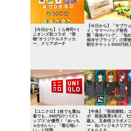
【今日から】「サブウ
【今日から】くら寿司×ミ
イ」サマーバッグ発売
ニオンズ初コラボ “実
製「保冷バッグ」「包
物”オリジナルステッカ
保冷サブラップ」の
ー、クリアポーチ
割引チケット3500円封
【ユニクロ】1枚でも重ね
【牛角】「呪術廻戦」
着でも…990円の“バズト
ボ 呪術高専1年ズ、七
ップス”が優秀！「めっち
建人、五条悟コラボメ
ゃかわいい」「着心地い
ー 缶バッジ＆クリア
い」と話題
ドもらえる