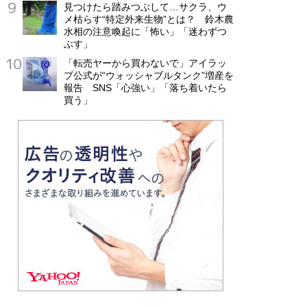
見つけたら踏みつぶして…サクラ、ウ
メ枯らす“特定外来生物”とは？ 鈴木農
水相の注意喚起に「怖い」「迷わずつ
ぶす」
「転売ヤーから買わないで」アイラッ
プ公式が“ウォッシャブルタンク”増産を
報告 SNS「心強い」「落ち着いたら
買う」