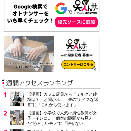
時給1,350円～1,450円
介護DX営業/業界未経験OK/営業経験をIT提案へ/飛び込みな
株式会社ビーシステム
神奈川県 川崎市
正社員
月給29万1,667円～41万6,667円
管理栄養士/介護老人保健施設/有料老人ホーム/老人デイサービ
介護老人保健施設フィオーレ久里浜
週間アクセスランキング
神奈川県 横須賀市
正社員
【漫画】カフェ店員から「ミルクと砂
月給21万円～26万円
糖は？」と聞かれ… 夫の“ナイスな返
答”に「これから使います」
【漫画】小学校で人気の男性教師が女
ノルマなし不動産営業/未経験OK/個人ノルマなし/土日祝休み!
子トイレに… 個室の隙間から見え
株式会社Good不動産
た“恐ろしいモノ”に「許せない」
愛知県 一宮市