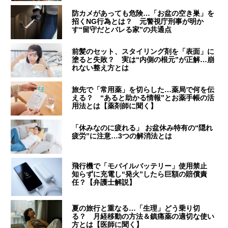
防カメがあっても危険…「お盆の空き巣」を
招くNG行為とは？ 元警視庁刑事が明か
す“留守だとバレる家”の共通点
前髪のセット、スタイリング剤を「表面」に
塗ると失敗？ 実は“内側の根元”が正解…崩
れない整え方とは
旅先で「常用薬」を切らした…薬局で何を伝
える？ “あると助かる情報”とお薬手帳の活
用法とは【薬剤師に聞く】
「休みなのに疲れる」 お盆休み特有の“隠れ
疲労”に注意…3つの解消法とは
飛行機で「モバイルバッテリー」使用禁止
知らずに充電し“発火”したら巨額の賠償責
任？【弁護士解説】
夏の旅行と重なる…「生理」どう乗り切
る？ 月経移動の方法＆鎮痛薬の適切な使い
方とは【医師に聞く】