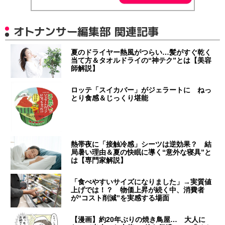
オトナンサー編集部 関連記事
夏のドライヤー熱風がつらい…髪がすぐ乾く
当て方＆タオルドライの“神テク”とは【美容
師解説】
ロッテ「スイカバー」がジェラートに ねっ
とり食感＆じっくり堪能
熱帯夜に「接触冷感」シーツは逆効果？ 結
局暑い理由＆夏の快眠に導く“意外な寝具”と
は【専門家解説】
「食べやすいサイズになりました」→実質値
上げでは！？ 物価上昇が続く中、消費者
が“コスト削減”を実感する場面
【漫画】約20年ぶりの焼き鳥屋… 大人に