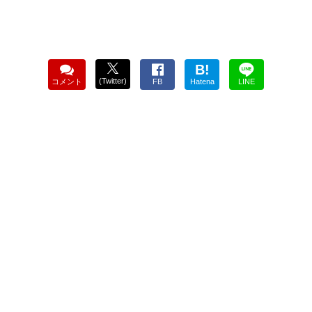
B!
(Twitter)
コメント
FB
Hatena
LINE