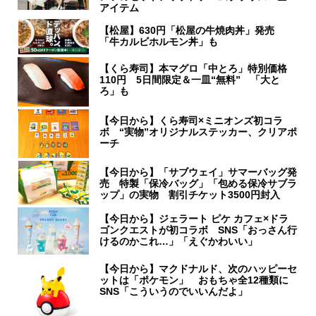
アイテム
【松屋】630円「松屋の牛焼肉丼」発売
「牛カルビホルモン丼」も
【くら寿司】本マグロ「中とろ」特別価格
110円 5日間限定＆一皿“無料” 「大と
ろ」も
【今日から】くら寿司×ミニオンズ初コラ
ボ “実物”オリジナルステッカー、クリアポ
ーチ
【今日から】「サブウェイ」サマーバッグ発
売 特製「保冷バッグ」「包める保冷サブラ
ップ」の実物 割引チケット3500円封入
【今日から】ジェラート ピケ カフェ×ドラ
ゴンクエストが初コラボ SNS「おっさん行
けるのかこれ…」「えぐかわいい」
【今日から】マクドナルド、次のハッピーセ
ットは「ポケモン」 おもちゃ全12種類に
SNS「こういうのでいいんだよ」