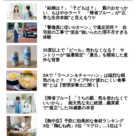
「結婚は？」「子どもは？」 親のおせっか
い、もはやホラー？ 「帰省ブルー」が“正
常な生存本能”と言えるワケ
「警備員に従いUターン」で違反切符？ 自
宅前の工事で“逆走”強いられた理不尽すぎる
体験
35度以上で「ビール」売れなくなる？ サ
ントリーが“猛暑限定”「夏生」を開発した意
外な背景
SAで「ラーメン＆チャーハン」は猛烈な眠
気のもと？ ドライブ中の“疲れにくい食事
術”とは【管理栄養士に聞く】
【帰省ブルー】「うちの親、気を使わなくて
いいから」 能天気な夫に絶望…義実家
で“孤立”した36歳妻の本音
【熱中症】予防に効果的な食材ランキング
3位「鶏むね肉」2位「マグロ」…1位は？