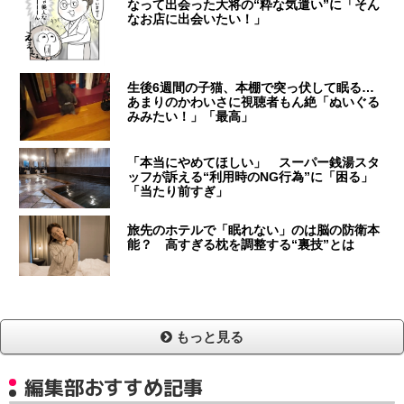
なって出会った大将の“粋な気遣い”に「そん
なお店に出会いたい！」
生後6週間の子猫、本棚で突っ伏して眠る…
あまりのかわいさに視聴者もん絶「ぬいぐる
みみたい！」「最高」
「本当にやめてほしい」 スーパー銭湯スタ
ッフが訴える“利用時のNG行為”に「困る」
「当たり前すぎ」
旅先のホテルで「眠れない」のは脳の防衛本
能？ 高すぎる枕を調整する“裏技”とは
もっと見る
編集部おすすめ記事