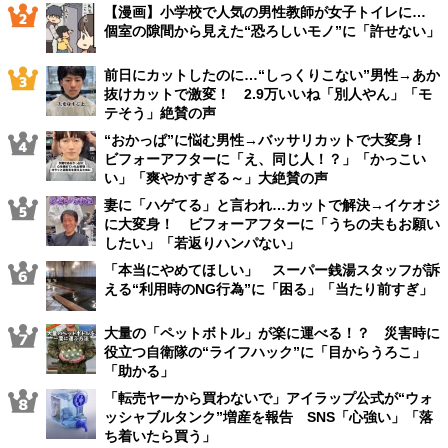
【漫画】小学校で人気の男性教師が女子トイレに…
個室の隙間から見えた“恐ろしいモノ”に「許せない」
前日にカットしたのに…“しっくりこない”男性→あか
抜けカットで激変！ 2.9万いいね「別人やん」「モ
テそう」絶賛の声
“おかっぱ”に悩む男性→バッサリカットで大変身！
ビフォーアフターに「え、同じ人！？」「かっこい
い」「爽やかすぎる～」大絶賛の声
妻に「ハゲてる」と言われ…カットで解決→イケオジ
に大変身！ ビフォーアフターに「うちの夫もお願い
したい」「若返りハンパない」
「本当にやめてほしい」 スーパー銭湯スタッフが訴
える“利用時のNG行為”に「困る」「当たり前すぎ」
大量の「ペットボトル」が楽に運べる！？ 災害時に
役立つ自衛隊の“ライフハック”に「目からうろこ」
「助かる」
「転売ヤーから買わないで」アイラップ公式が“ウォ
ッシャブルタンク”増産を報告 SNS「心強い」「落
ち着いたら買う」