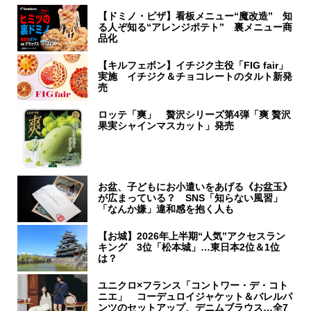
【ドミノ・ピザ】看板メニュー“魔改造” 知
る人ぞ知る“アレンジポテト” 裏メニュー商
品化
【キルフェボン】イチジク主役「FIG fair」
実施 イチジク＆チョコレートのタルト新発
売
ロッテ「爽」 贅沢シリーズ第4弾「爽 贅沢
果実シャインマスカット」発売
お盆、子どもにお小遣いをあげる《お盆玉》
が広まっている？ SNS「知らない風習」
「なんか嫌」違和感を抱く人も
【お城】2026年上半期“人気”アクセスラン
キング 3位「松本城」…東日本2位＆1位
は？
ユニクロ×フランス「コントワー・デ・コト
ニエ」 コーデュロイジャケット＆バレルパ
ンツのセットアップ、デニムブラウス…全7