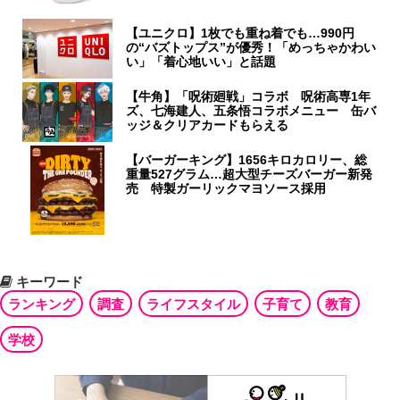
【ユニクロ】1枚でも重ね着でも…990円
の“バズトップス”が優秀！「めっちゃかわい
い」「着心地いい」と話題
【牛角】「呪術廻戦」コラボ 呪術高専1年
ズ、七海建人、五条悟コラボメニュー 缶バ
ッジ＆クリアカードもらえる
【バーガーキング】1656キロカロリー、総
重量527グラム…超大型チーズバーガー新発
売 特製ガーリックマヨソース採用
キーワード
ランキング
調査
ライフスタイル
子育て
教育
学校