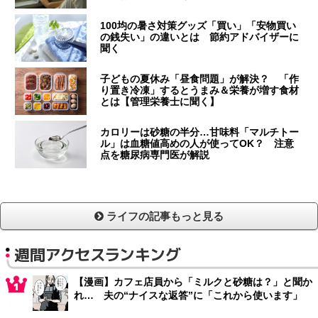
100均の暑さ対策グッズ「買い」「安物買い
の銭失い」の違いとは 節約アドバイザーに
聞く
子どもの夏休み「昼食問題」が解決？ 「作
り置き冷凍」するとうまみ＆栄養が増す食材
とは【管理栄養士に聞く】
カロリーは砂糖の半分…甘味料「マルチトー
ル」は血糖値高めの人が使ってOK？ 注意
点を糖尿病専門医が解説
ライフの記事もっと見る
週間アクセスランキング
【漫画】カフェ店員から「ミルクと砂糖は？」と聞か
れ… 夫の“ナイスな返答”に「これから使います」