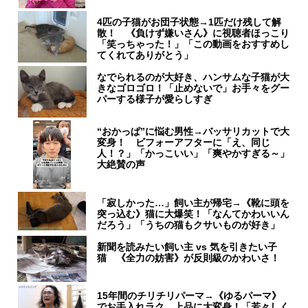
4匹の子猫がお団子状態→1匹だけ残して解
散！ 《負けず嫌いさん》に視聴者ほっこり
「笑っちゃった！」「この動画をおすすめし
てくれてありがとう」
なでられるのが大好き、ハンサムな子猫が大
きなゴロゴロ！「止めないで」お手々をグー
パーする様子が愛らしすぎ
“おかっぱ”に悩む男性→バッサリカットで大
変身！ ビフォーアフターに「え、同じ
人！？」「かっこいい」「爽やかすぎる～」
大絶賛の声
「寂しかった…」飼い主が帰宅→《靴に頭を
突っ込む》猫に大爆笑！「なんてかわいいん
だろう」「うちの猫もクサいものが好き」
新聞を読みたい飼い主 vs 気を引きたい子
猫 《全力の妨害》が反則級のかわいさ！
15年間のチリチリパーマ→《ゆるパーマ》
でお手入れラク、上品に大変身！「若々しく