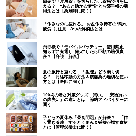
旅先で「常用薬」を切らした…薬局で何を伝
える？ “あると助かる情報”とお薬手帳の活
用法とは【薬剤師に聞く】
「休みなのに疲れる」 お盆休み特有の“隠れ
疲労”に注意…3つの解消法とは
飛行機で「モバイルバッテリー」使用禁止
知らずに充電し“発火”したら巨額の賠償責
任？【弁護士解説】
夏の旅行と重なる…「生理」どう乗り切
る？ 月経移動の方法＆鎮痛薬の適切な使い
方とは【医師に聞く】
100均の暑さ対策グッズ「買い」「安物買い
の銭失い」の違いとは 節約アドバイザーに
聞く
子どもの夏休み「昼食問題」が解決？ 「作
り置き冷凍」するとうまみ＆栄養が増す食材
とは【管理栄養士に聞く】