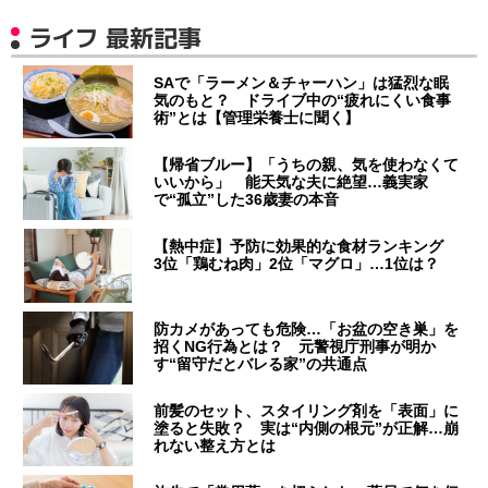
ライフ 最新記事
SAで「ラーメン＆チャーハン」は猛烈な眠
気のもと？ ドライブ中の“疲れにくい食事
術”とは【管理栄養士に聞く】
【帰省ブルー】「うちの親、気を使わなくて
いいから」 能天気な夫に絶望…義実家
で“孤立”した36歳妻の本音
【熱中症】予防に効果的な食材ランキング
3位「鶏むね肉」2位「マグロ」…1位は？
防カメがあっても危険…「お盆の空き巣」を
招くNG行為とは？ 元警視庁刑事が明か
す“留守だとバレる家”の共通点
前髪のセット、スタイリング剤を「表面」に
塗ると失敗？ 実は“内側の根元”が正解…崩
れない整え方とは