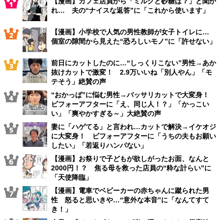
【漫画】カフェ店員から「ミルクと砂糖は？」と聞か
れ… 夫の“ナイスな返答”に「これから使います」
【漫画】小学校で人気の男性教師が女子トイレに…
個室の隙間から見えた“恐ろしいモノ”に「許せない」
前日にカットしたのに…“しっくりこない”男性→あか
抜けカットで激変！ 2.9万いいね「別人やん」「モ
テそう」絶賛の声
“おかっぱ”に悩む男性→バッサリカットで大変身！
ビフォーアフターに「え、同じ人！？」「かっこい
い」「爽やかすぎる～」大絶賛の声
妻に「ハゲてる」と言われ…カットで解決→イケオジ
に大変身！ ビフォーアフターに「うちの夫もお願い
したい」「若返りハンパない」
【漫画】お祭りで子どもが欲しがったお面、なんと
2000円！？ 焦る母を救った店員の“粋な計らい”に
「天使降臨」
【漫画】電車でベビーカーの赤ちゃんに蹴られた男
性 怒ると思いきや…“意外な本音”に「なんてすて
き！」