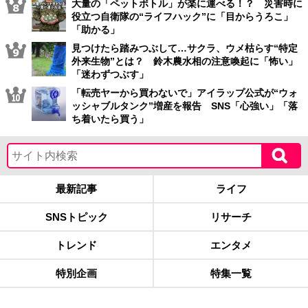
大量の「ペットボトル」が楽に運べる！？ 災害時に
役立つ自衛隊の“ライフハック”に「目からうろこ」
「助かる」
見つけたら踏みつぶして…サクラ、ウメ枯らす“特定
外来生物”とは？ 鈴木農水相の注意喚起に「怖い」
「迷わずつぶす」
「転売ヤーから買わないで」アイラップ公式が“ウォ
ッシャブルタンク”増産を報告 SNS「心強い」「落
ち着いたら買う」
最新記事
ライフ
SNSトピック
リサーチ
トレンド
エンタメ
特別企画
特集一覧