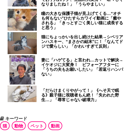
なりましたね！」「うらやましい」
瞳の大きな保護子猫が見上げてくる…“オチ
も何もない”ひたすらカワイイ動画に「癒や
される」「きっとすごく美しい猫に成長する
と思う」
猫にちょっかいを出し続けた結果→シベリア
ンハスキー、“まさかの結末”に！「なんてド
ジで愛らしい」「かわいすぎて反則」
妻に「ハゲてる」と言われ…カットで解決→
イケオジに大変身！ ビフォーアフターに
「うちの夫もお願いしたい」「若返りハンパ
ない」
「だらけまくりやがって！」《へそ天で眠
る》親子猫に視聴者もん絶！「失われた野
生…」「尋常じゃない破壊力」
キーワード
猫
動物
ペット
動画