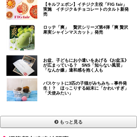
【キルフェボン】イチジク主役「FIG fair」
実施 イチジク＆チョコレートのタルト新発
売
ロッテ「爽」 贅沢シリーズ第4弾「爽 贅沢
果実シャインマスカット」発売
お盆、子どもにお小遣いをあげる《お盆玉》
が広まっている？ SNS「知らない風習」
「なんか嫌」違和感を抱く人も
バスケットに3匹の子猫がみちみち→事件発
生！？ ほっこりする結末に「かわいすぎ」
「天使みたい」
もっと見る