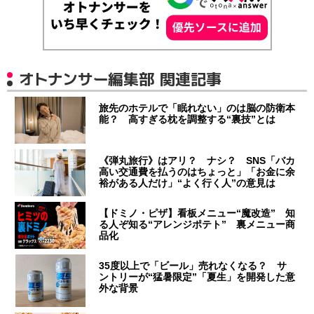
オトナンサー編集部 関連記事
旅先のホテルで「眠れない」のは脳の防衛本
能？ 高すぎる枕を調整する“裏技”とは
《弾丸旅行》はアリ？ ナシ？ SNS「バカ
高い交通費を払うのはちょっと」「お金に余
裕がある人だけ」“よく行く人”の意見は
【ドミノ・ピザ】看板メニュー“魔改造” 知
る人ぞ知る“アレンジポテト” 裏メニュー商
品化
35度以上で「ビール」売れなくなる？ サ
ントリーが“猛暑限定”「夏生」を開発した意
外な背景