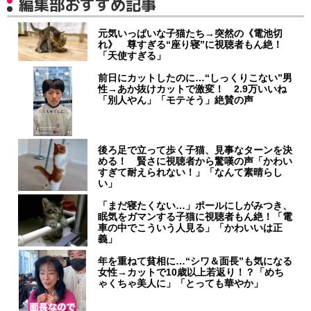
編集部おすすめ記事
元気いっぱいな子猫たち→突然の《電池切
れ》 尊すぎる“座り寝”に視聴者もん絶！
「天使すぎる」
前日にカットしたのに…“しっくりこない”男
性→あか抜けカットで激変！ 2.9万いいね
「別人やん」「モテそう」絶賛の声
後ろ足で立って歩く子猫、見事なターンを決
める！ 賢さに視聴者から驚嘆の声「かわい
すぎて耐えられない！」「なんて素晴らし
い」
「まだ寝たくない…」ポールにしがみつき、
眠気をガマンする子猫に視聴者もん絶！「電
車の中でこういう人見る」「かわいいは正
義」
年を重ねて貧相に…“シワ＆面長”も気になる
女性→カットで10歳以上若返り！？「めち
ゃくちゃ美人に」「とっても華やか」