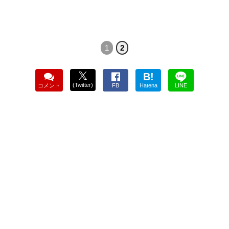
1
2
B!
(Twitter)
コメント
FB
Hatena
LINE