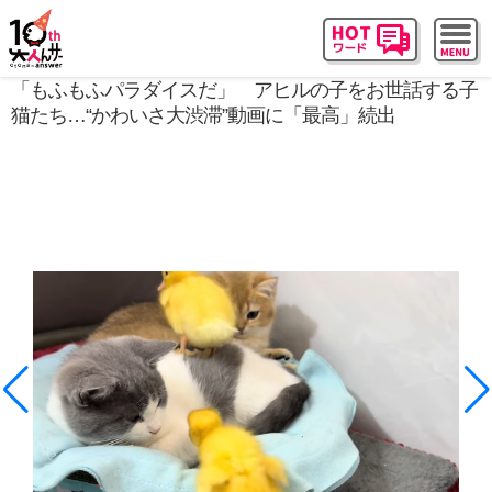
「もふもふパラダイスだ」 アヒルの子をお世話する子
猫たち…“かわいさ大渋滞”動画に「最高」続出