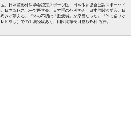
門医、日本整形外科学会認定スポーツ医、日本体育協会公認スポーツド
会、日本臨床スポーツ医学会、日本手の外科学会、日本肘関節学会、日
の痛みが消える』『体の不調は「脳疲労」が原因だった』『体に語りか
レビ東京）での出演経験あり。田園調布長田整形外科 院長。