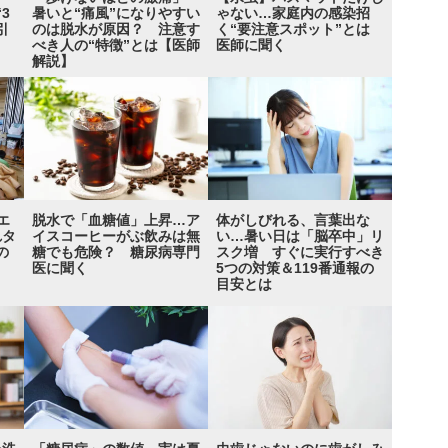
3
暑いと“痛風”になりやすい
ゃない…家庭内の感染招
引
のは脱水が原因？ 注意す
く“要注意スポット”とは
べき人の“特徴”とは【医師
医師に聞く
解説】
エ
脱水で「血糖値」上昇…ア
体がしびれる、言葉出な
れタ
イスコーヒーがぶ飲みは無
い…暑い日は「脳卒中」リ
の
糖でも危険？ 糖尿病専門
スク増 すぐに実行すべき
医に聞く
5つの対策＆119番通報の
目安とは