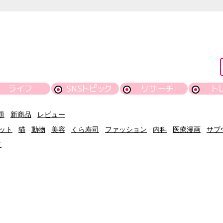
ライフ
SNSトピック
リサーチ
ト
題
新商品
レビュー
ット
猫
動物
美容
くら寿司
ファッション
内科
医療漫画
サブ
ド