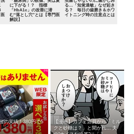
シ洗
「糖尿病」の数値、実は夏
虫歯じゃないのに歯がしみ
水
に下がる！？ 指標
る…「知覚過敏」なぜ起き
3
「HbA1c」の改善に潜
る？ 毎日の歯磨き＆ホワ
【医
む“落とし穴”とは【専門医
イトニング時の注意点とは
解説】
位の実績！380円で5
【漫画】カフェ店員から「ミル
し。
クと砂糖は？」と聞かれ… 夫