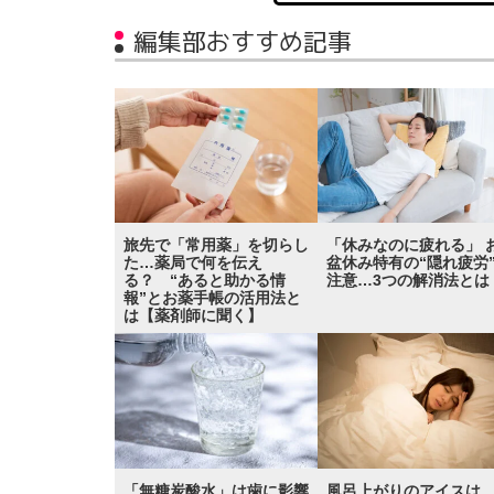
編集部おすすめ記事
旅先で「常用薬」を切らし
「休みなのに疲れる」 
た…薬局で何を伝え
盆休み特有の“隠れ疲労
る？ “あると助かる情
注意…3つの解消法とは
報”とお薬手帳の活用法と
は【薬剤師に聞く】
「無糖炭酸水」は歯に影響
風呂上がりのアイスは