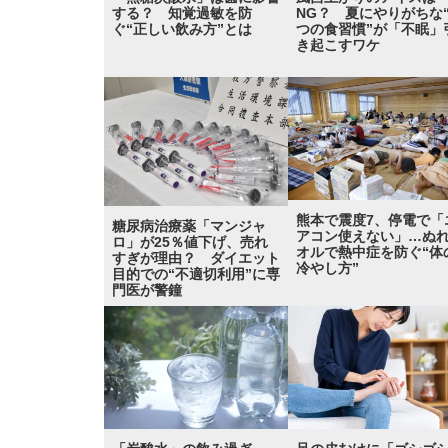
する？ 知覚過敏を防
NG？ 夏にやりがちな“
ぐ“正しい飲み方”とは
つの食習慣”が「不眠」
き起こすワケ
熊本で震度7、停電で「
糖尿病治療薬「マンジャ
アコン使えない」…ぬ
ロ」が25％値下げ、売れ
オルで熱中症を防ぐ“体
すぎが理由？ ダイエット
冷やし方”
目的での“不適切利用”に専
門医が警鐘