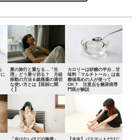
お
夏の旅行と重なる…「生
カロリーは砂糖の半分…甘
”に
理」どう乗り切る？ 月経
味料「マルチトール」は血
移動の方法＆鎮痛薬の適切
糖値高めの人が使って
な使い方とは【医師に聞
OK？ 注意点を糖尿病専
く】
門医が解説
「歩けないほどの激痛」
【水虫】バスマットだけじ