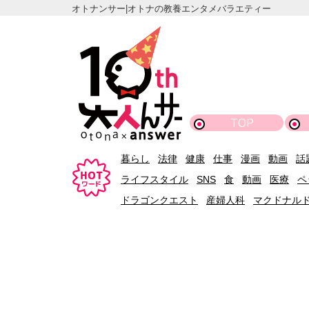
オトナンサー|オトナの教養エンタメバラエティー
TOP
暮らし
法律
健康
仕事
漫画
動画
話
ライフスタイル
SNS
食
動画
医療
ペ
ドラゴンクエスト
産婦人科
マクドナル