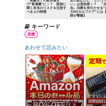
「炭酸水」の飲み過ぎ
足の皮むけに「ゴシゴ
で“胃潰瘍”に！？ 医師に
い」は逆効果！？ 「
聞く本当のリスク＆注意す
虫」治療を長引かせる“
べき人の特徴
大NGセルフケア”とは
師が警鐘】
キーワード
医療
あわせて読みたい
「え、こんなセールやってた
アマゾン1
の？」80％OFF以上が続々登
日間お試