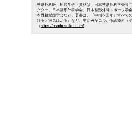
整形外科医。所属学会・資格は、日本整形外科学会専
クター、日本整形外科学会、日本整形外科スポーツ学
本骨粗鬆症学会など。著書は、『中指を回すとすべて
けると病気は治る』など。主治医が見つかる診療所（テ
（
https://osada-seikei.com/
）