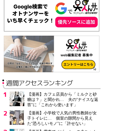
正社員
月給22万5,000円～23万5,000円
介護職員/介護付き有料老人ホーム/日勤・夜勤両方
有限会社咲楽
広島県 広島市
正社員
月給18万2,500円
提案営業/月給25万円以上/土日祝休み/未経験歓迎み/年間休日
週間アクセスランキング
グランド産業株式会社
茨城県 牛久市
【漫画】カフェ店員から「ミルクと砂
正社員
糖は？」と聞かれ… 夫の“ナイスな返
月給25万円～40万円
答”に「これから使います」
【漫画】小学校で人気の男性教師が女
子トイレに… 個室の隙間から見え
グループホーム介護職・見守りサポートスタッフ/高収入/中高年
た“恐ろしいモノ”に「許せない」
kotrio紹介品川支店