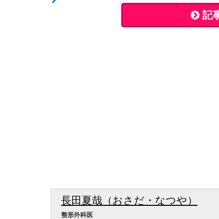
記
長田夏哉（おさだ・なつや）
整形外科医