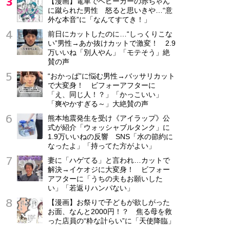
【漫画】電車でベビーカーの赤ちゃん
に蹴られた男性 怒ると思いきや…“意
東京都 文京区
外な本音”に「なんてすてき！」
正社員
前日にカットしたのに…“しっくりこな
月給24万円～28万円
い”男性→あか抜けカットで激変！ 2.9
万いいね「別人やん」「モテそう」絶
賛の声
“おかっぱ”に悩む男性→バッサリカット
で大変身！ ビフォーアフターに
「え、同じ人！？」「かっこいい」
「爽やかすぎる～」大絶賛の声
熊本地震発生を受け《アイラップ》公
式が紹介「ウォッシャブルタンク」に
1.9万いいねの反響 SNS「水の節約に
なったよ」「持ってた方がよい」
妻に「ハゲてる」と言われ…カットで
解決→イケオジに大変身！ ビフォー
アフターに「うちの夫もお願いした
い」「若返りハンパない」
【漫画】お祭りで子どもが欲しがった
お面、なんと2000円！？ 焦る母を救
った店員の“粋な計らい”に「天使降臨」