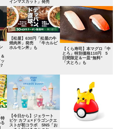
インマスカット」発売
【松屋】630円「松屋の牛
焼肉丼」発売 「牛カルビ
ン
ホルモン丼」も
【くら寿司】本マグロ「中
エ」
とろ」特別価格110円 5
ト＆
日間限定＆一皿“無料”
アッ
「大とろ」も
7
ェ
【今日から】ジェラート
 特
ピケ カフェ×ドラゴンクエ
める
ストが初コラボ SNS「お
実物