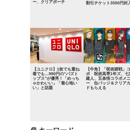
ー、クリアポーチ
割引チケット3500円封
【ユニクロ】1枚でも重ね
【牛角】「呪術廻戦」
着でも…990円の“バズト
ボ 呪術高専1年ズ、七
ップス”が優秀！「めっち
建人、五条悟コラボメ
ゃかわいい」「着心地い
ー 缶バッジ＆クリア
い」と話題
ドもらえる