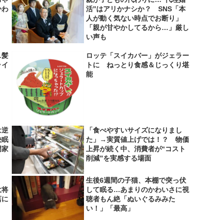
かわ
活”はアリかナシか？ SNS「本
人が動く気ない時点でお断り」
「親が甘やかしてるから…」厳し
い声も
…髪
ロッテ「スイカバー」がジェラー
ライ
トに ねっとり食感＆じっくり堪
】
能
は逆
「食べやすいサイズになりまし
快眠
た」→実質値上げでは！？ 物価
門家
上昇が続く中、消費者が“コスト
削減”を実感する場面
生後6週間の子猫、本棚で突っ伏
大将
して眠る…あまりのかわいさに視
店に
聴者もん絶「ぬいぐるみみた
い！」「最高」