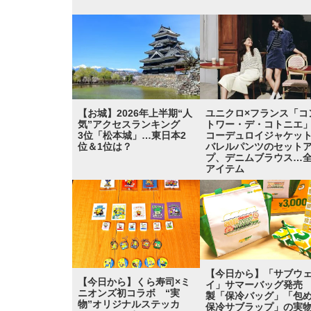
【お城】2026年上半期“人
ユニクロ×フランス「コ
気”アクセスランキング
トワー・デ・コトニ
3位「松本城」…東日本2
コーデュロイジャケッ
位＆1位は？
バレルパンツのセット
プ、デニムブラウス…全
アイテム
【今日から】「サブウ
【今日から】くら寿司×ミ
イ」サマーバッグ発売
ニオンズ初コラボ “実
製「保冷バッグ」「包
物”オリジナルステッカ
保冷サブラップ」の