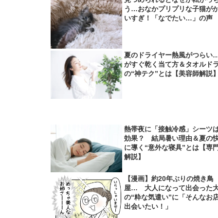
う…おなかプリプリな子猫が
いすぎ！「なでたい…」の声
夏のドライヤー熱風がつらい
がすぐ乾く当て方＆タオルド
の“神テク”とは【美容師解説
熱帯夜に「接触冷感」シーツ
効果？ 結局暑い理由＆夏の
に導く“意外な寝具”とは【専
解説】
【漫画】約20年ぶりの焼き鳥
屋… 大人になって出会った
の“粋な気遣い”に「そんなお
出会いたい！」