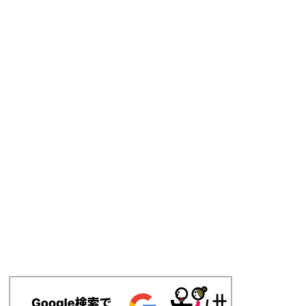
結婚相談所の反響営業スタッフ/2024年5月発足の新センタ
ムスベル株式会社 成増コールセンター
東京都 板橋区
正社員