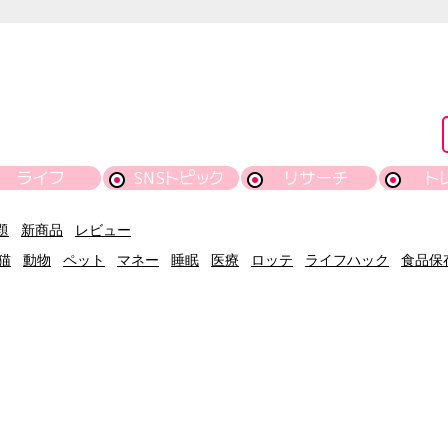
ライフ
SNSトピック
リサーチ
ト
題
新商品
レビュー
猫
動物
ペット
マネー
睡眠
医療
ロッテ
ライフハック
食品保