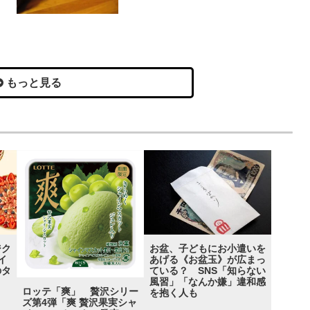
もっと見る
ジク
お盆、子どもにお小遣いを
イ
あげる《お盆玉》が広まっ
のタ
ている？ SNS「知らない
風習」「なんか嫌」違和感
ロッテ「爽」 贅沢シリー
を抱く人も
ズ第4弾「爽 贅沢果実シャ