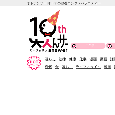
オトナンサー|オトナの教養エンタメバラエティー
TOP
暮らし
法律
健康
仕事
漫画
動画
話
SNS
食
暮らし
ライフスタイル
動画