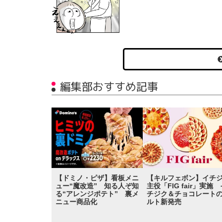
編集部おすすめ記事
【ドミノ・ピザ】看板メニ
【キルフェボン】イチ
ュー“魔改造” 知る人ぞ知
主役「FIG fair」実施 
る“アレンジポテト” 裏メ
チジク＆チョコレート
ニュー商品化
ルト新発売