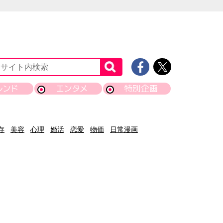
レンド
エンタメ
特別企画
存
美容
心理
婚活
恋愛
物価
日常漫画