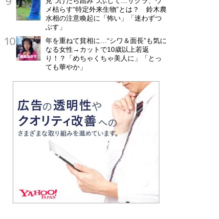
見つけたら踏みつぶして…サクラ、ウ
メ枯らす“特定外来生物”とは？ 鈴木農
水相の注意喚起に「怖い」「迷わずつ
ぶす」
年を重ねて貧相に…“シワ＆面長”も気に
なる女性→カットで10歳以上若返
り！？「めちゃくちゃ美人に」「とっ
ても華やか」