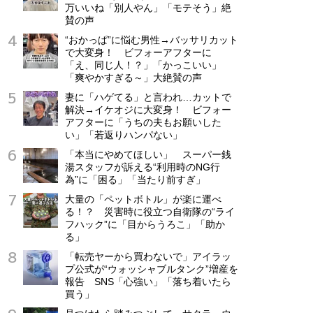
万いいね「別人やん」「モテそう」絶
派遣社員
賛の声
時給1,500円～
“おかっぱ”に悩む男性→バッサリカット
で大変身！ ビフォーアフターに
「え、同じ人！？」「かっこいい」
「爽やかすぎる～」大絶賛の声
妻に「ハゲてる」と言われ…カットで
解決→イケオジに大変身！ ビフォー
アフターに「うちの夫もお願いした
い」「若返りハンパない」
「本当にやめてほしい」 スーパー銭
湯スタッフが訴える“利用時のNG行
為”に「困る」「当たり前すぎ」
大量の「ペットボトル」が楽に運べ
る！？ 災害時に役立つ自衛隊の“ライ
フハック”に「目からうろこ」「助か
る」
「転売ヤーから買わないで」アイラッ
プ公式が“ウォッシャブルタンク”増産を
報告 SNS「心強い」「落ち着いたら
買う」