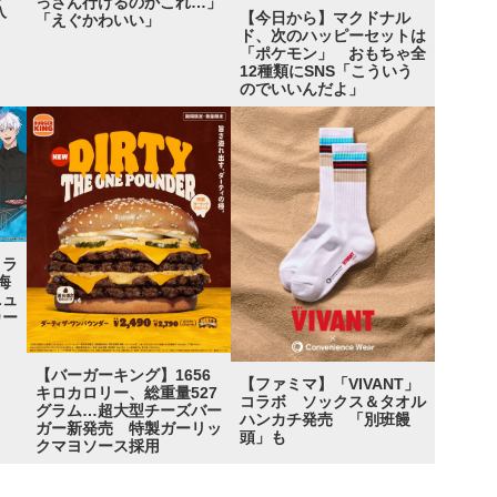
っさん行けるのかこれ…」
入
【今日から】マクドナル
「えぐかわいい」
ド、次のハッピーセットは
「ポケモン」 おもちゃ全
12種類にSNS「こういう
のでいいんだよ」
コラ
海
ニュ
カー
【バーガーキング】1656
【ファミマ】「VIVANT」
キロカロリー、総重量527
コラボ ソックス＆タオル
グラム…超大型チーズバー
ハンカチ発売 「別班饅
ガー新発売 特製ガーリッ
頭」も
クマヨソース採用