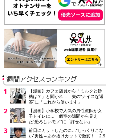
月給24万4,000円
不動産営業事務スタッフ
株式会社ワークスタッフ
鳥取県 鳥取市
派遣社員
時給1,300円～
「新卒募集中」内勤営業アシスタント/資格不問/人柄重視の採用
週間アクセスランキング
株式会社大斗
石川県 金沢市
【漫画】カフェ店員から「ミルクと砂
正社員
糖は？」と聞かれ… 夫の“ナイスな返
月給25万4,100円～32万円
答”に「これから使います」
【漫画】小学校で人気の男性教師が女
子トイレに… 個室の隙間から見え
工場窓口での事務 営業事務
た“恐ろしいモノ”に「許せない」
パーソルファクトリーパートナーズ株式会社
前日にカットしたのに…“しっくりこな
い”男性→あか抜けカットで激変！ 2.9
兵庫県 神戸市