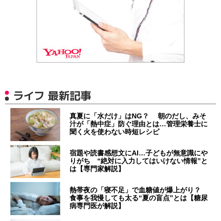
ライフ 最新記事
真夏に「水だけ」はNG？ 朝のだし、みそ
汁が「熱中症」防ぐ理由とは…管理栄養士に
聞く火を使わない時短レシピ
宿題や読書感想文にAI…子どもが無意識にや
りがち “絶対に入力してはいけない情報”と
は【専門家解説】
熱帯夜の「寝不足」で血糖値が爆上がり？
食事を我慢しても太る“夏の盲点”とは【糖尿
病専門医が解説】