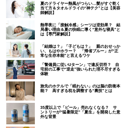
夏のドライヤー熱風がつらい…髪がすぐ乾く
当て方＆タオルドライの“神テク”とは【美容
師解説】
熱帯夜に「接触冷感」シーツは逆効果？ 結
局暑い理由＆夏の快眠に導く“意外な寝具”と
は【専門家解説】
「結婚は？」「子どもは？」 親のおせっか
い、もはやホラー？ 「帰省ブルー」が“正
常な生存本能”と言えるワケ
「警備員に従いUターン」で違反切符？ 自
宅前の工事で“逆走”強いられた理不尽すぎる
体験
旅先のホテルで「眠れない」のは脳の防衛本
能？ 高すぎる枕を調整する“裏技”とは
35度以上で「ビール」売れなくなる？ サ
ントリーが“猛暑限定”「夏生」を開発した意
外な背景