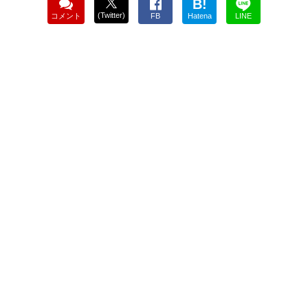
B!
(Twitter)
コメント
FB
Hatena
LINE