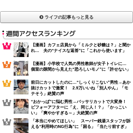
ライフの記事もっと見る
週間アクセスランキング
【漫画】カフェ店員から「ミルクと砂糖は？」と聞か
れ… 夫の“ナイスな返答”に「これから使います」
【漫画】小学校で人気の男性教師が女子トイレに…
個室の隙間から見えた“恐ろしいモノ”に「許せない」
前日にカットしたのに…“しっくりこない”男性→あか
抜けカットで激変！ 2.9万いいね「別人やん」「モ
テそう」絶賛の声
“おかっぱ”に悩む男性→バッサリカットで大変身！
ビフォーアフターに「え、同じ人！？」「かっこい
い」「爽やかすぎる～」大絶賛の声
「本当にやめてほしい」 スーパー銭湯スタッフが訴
える“利用時のNG行為”に「困る」「当たり前すぎ」