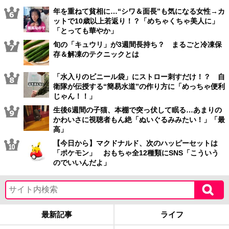
年を重ねて貧相に…“シワ＆面長”も気になる女性→カ
ットで10歳以上若返り！？「めちゃくちゃ美人に」
「とっても華やか」
旬の「キュウリ」が3週間長持ち？ まるごと冷凍保
存＆解凍のテクニックとは
「水入りのビニール袋」にストロー刺すだけ！？ 自
衛隊が伝授する“簡易水道”の作り方に「めっちゃ便利
じゃん！！」
生後6週間の子猫、本棚で突っ伏して眠る…あまりの
かわいさに視聴者もん絶「ぬいぐるみみたい！」「最
高」
【今日から】マクドナルド、次のハッピーセットは
「ポケモン」 おもちゃ全12種類にSNS「こういう
のでいいんだよ」
最新記事
ライフ