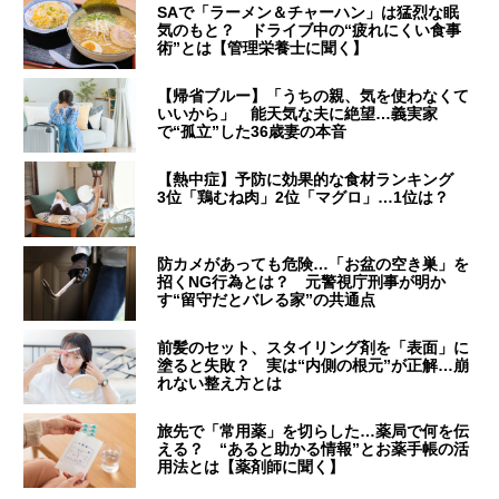
SAで「ラーメン＆チャーハン」は猛烈な眠
気のもと？ ドライブ中の“疲れにくい食事
術”とは【管理栄養士に聞く】
【帰省ブルー】「うちの親、気を使わなくて
いいから」 能天気な夫に絶望…義実家
で“孤立”した36歳妻の本音
【熱中症】予防に効果的な食材ランキング
3位「鶏むね肉」2位「マグロ」…1位は？
防カメがあっても危険…「お盆の空き巣」を
招くNG行為とは？ 元警視庁刑事が明か
す“留守だとバレる家”の共通点
前髪のセット、スタイリング剤を「表面」に
塗ると失敗？ 実は“内側の根元”が正解…崩
れない整え方とは
旅先で「常用薬」を切らした…薬局で何を伝
える？ “あると助かる情報”とお薬手帳の活
用法とは【薬剤師に聞く】