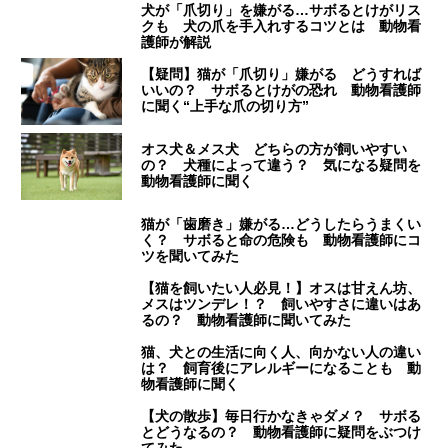
犬が「爪切り」を嫌がる…サボるとけがリス
クも 犬の爪を手入れするコツとは 動物看
護師が解説
【疑問】猫が「爪切り」嫌がる どうすれば
いいの？ サボるとけがの恐れ 動物看護師
に聞く“上手な爪の切り方”
オス犬＆メス犬 どちらの方が飼いやすい
の？ 犬種によって違う？ 気になる疑問を
動物看護師に聞く
猫が「歯磨き」嫌がる…どうしたらうまくい
く？ サボると命の危険も 動物看護師にコ
ツを聞いてみた
【猫を飼いたい人必見！】オスは甘えん坊、
メスはツンデレ！？ 飼いやすさに違いはあ
るの？ 動物看護師に聞いてみた
猫、犬との生活に向く人、向かない人の違い
は？ 飼育後にアレルギーになることも 動
物看護師に聞く
【犬の散歩】毎日行かなきゃダメ？ サボる
とどうなるの？ 動物看護師に疑問をぶつけ
てみた