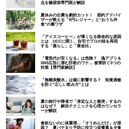
点を糖尿病専門医が解説
夏休みの出費を劇的カット！ 節約アドバイ
ザーが教える「0円レジャー」と“おうち外
食”の裏ワザ
「アイスコーヒー」が薄くなる致命的な原因
とは UCCに聞く、自宅でプロの味を再現
する「蒸らし」と「黄金比」
「電気代が安くなる」は危険？ 偽アプリ＆
SNS広告に潜む詐欺のワナ… 被害防ぐ3つの
対策【専門家解説】
「無糖炭酸水」は歯に影響する？ 知覚過敏
を防ぐ“正しい飲み方”とは
夏の旅行や帰省で「身近な人と衝突」するの
はなぜ？ 解決テクニックを心理カウンセラ
ーが解説
食欲ないのに体重増…「そうめんだけ」が原
因？ 夏バテ太り予防に役立つ栄養素＆夕食