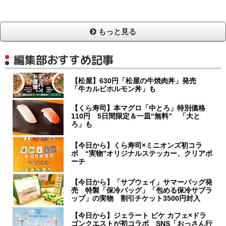
もっと見る
編集部おすすめ記事
【松屋】630円「松屋の牛焼肉丼」発売
「牛カルビホルモン丼」も
【くら寿司】本マグロ「中とろ」特別価格
110円 5日間限定＆一皿“無料” 「大と
ろ」も
【今日から】くら寿司×ミニオンズ初コラ
ボ “実物”オリジナルステッカー、クリアポ
ーチ
【今日から】「サブウェイ」サマーバッグ発
売 特製「保冷バッグ」「包める保冷サブラ
ップ」の実物 割引チケット3500円封入
【今日から】ジェラート ピケ カフェ×ドラ
ゴンクエストが初コラボ SNS「おっさん行