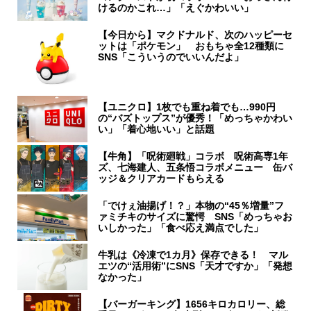
けるのかこれ…」「えぐかわいい」
【今日から】マクドナルド、次のハッピーセ
ットは「ポケモン」 おもちゃ全12種類に
SNS「こういうのでいいんだよ」
【ユニクロ】1枚でも重ね着でも…990円
の“バズトップス”が優秀！「めっちゃかわい
い」「着心地いい」と話題
【牛角】「呪術廻戦」コラボ 呪術高専1年
ズ、七海建人、五条悟コラボメニュー 缶バ
ッジ＆クリアカードもらえる
「でけぇ油揚げ！？」本物の“45％増量”フ
ァミチキのサイズに驚愕 SNS「めっちゃお
いしかった」「食べ応え満点でした」
牛乳は《冷凍で1カ月》保存できる！ マル
エツの“活用術”にSNS「天才ですか」「発想
なかった」
【バーガーキング】1656キロカロリー、総