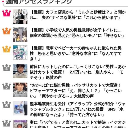
週間アクセスランキング
【漫画】カフェ店員から「ミルクと砂糖は？」と聞か
れ… 夫の“ナイスな返答”に「これから使います」
【漫画】小学校で人気の男性教師が女子トイレに…
個室の隙間から見えた“恐ろしいモノ”に「許せない」
【漫画】電車でベビーカーの赤ちゃんに蹴られた男
性 怒ると思いきや…“意外な本音”に「なんてすて
き！」
前日にカットしたのに…“しっくりこない”男性→あか
抜けカットで激変！ 2.9万いいね「別人やん」「モ
テそう」絶賛の声
“おかっぱ”に悩む男性→バッサリカットで大変身！
ビフォーアフターに「え、同じ人！？」「かっこい
い」「爽やかすぎる～」大絶賛の声
熊本地震発生を受け《アイラップ》公式が紹介「ウォ
ッシャブルタンク」に1.9万いいねの反響 SNS「水
の節約になったよ」「持ってた方がよい」
妻に「ハゲてる」と言われ…カットで解決→イケオジ
に大変身！ ビフォーアフターに「うちの夫もお願い