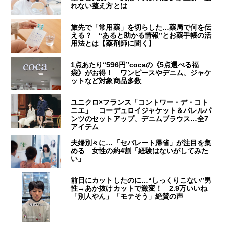
れない整え方とは
旅先で「常用薬」を切らした…薬局で何を伝
える？ “あると助かる情報”とお薬手帳の活
用法とは【薬剤師に聞く】
1点あたり“596円”cocaの《5点選べる福
袋》がお得！ ワンピースやデニム、ジャケ
ットなど対象商品多数
ユニクロ×フランス「コントワー・デ・コト
ニエ」 コーデュロイジャケット＆バレルパ
ンツのセットアップ、デニムブラウス…全7
アイテム
夫婦別々に…「セパレート帰省」が注目を集
める 女性の約4割「経験はないがしてみた
い」
前日にカットしたのに…“しっくりこない”男
性→あか抜けカットで激変！ 2.9万いいね
「別人やん」「モテそう」絶賛の声