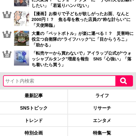
したい」「若返りハンパない」
【漫画】お祭りで子どもが欲しがったお面、なんと
2000円！？ 焦る母を救った店員の“粋な計らい”に
「天使降臨」
大量の「ペットボトル」が楽に運べる！？ 災害時に
役立つ自衛隊の“ライフハック”に「目からうろこ」
「助かる」
「転売ヤーから買わないで」アイラップ公式が“ウォ
ッシャブルタンク”増産を報告 SNS「心強い」「落
ち着いたら買う」
最新記事
ライフ
SNSトピック
リサーチ
トレンド
エンタメ
特別企画
特集一覧