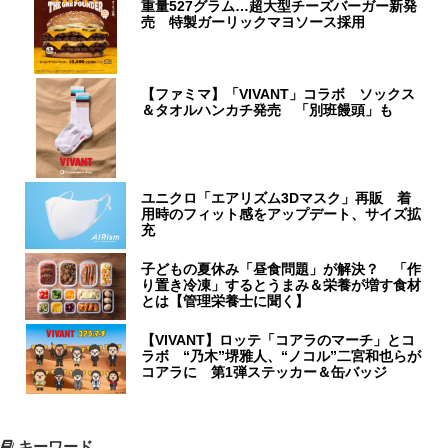
重量527グラム…超大型チーズバーガー新発
売 特製ガーリックマヨソース採用
【ファミマ】「VIVANT」コラボ ソックス
＆タオルハンカチ発売 「別班饅頭」も
ユニクロ「エアリズム3Dマスク」再販 着
用時のフィット感をアップデート、サイズ拡
充
子どもの夏休み「昼食問題」が解決？ 「作
り置き冷凍」するとうまみ＆栄養が増す食材
とは【管理栄養士に聞く】
【VIVANT】ロッテ「コアラのマーチ」とコ
ラボ “乃木”堺雅人、“ノコル”二宮和也らが
コアラに 第1弾ステッカー＆缶バッジ
キーワード