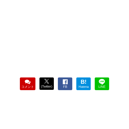
B!
(Twitter)
コメント
FB
Hatena
LINE