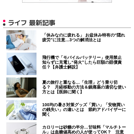
ライフ 最新記事
「休みなのに疲れる」 お盆休み特有の“隠れ
疲労”に注意…3つの解消法とは
飛行機で「モバイルバッテリー」使用禁止
知らずに充電し“発火”したら巨額の賠償責
任？【弁護士解説】
夏の旅行と重なる…「生理」どう乗り切
る？ 月経移動の方法＆鎮痛薬の適切な使い
方とは【医師に聞く】
100均の暑さ対策グッズ「買い」「安物買い
の銭失い」の違いとは 節約アドバイザーに
聞く
カロリーは砂糖の半分…甘味料「マルチトー
ル」は血糖値高めの人が使ってOK？ 注意