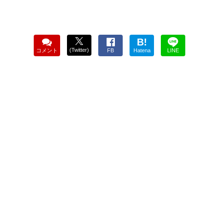
B!
(Twitter)
コメント
FB
Hatena
LINE