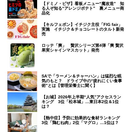
【ドミノ・ピザ】看板メニュー“魔改造” 知
る人ぞ知る“アレンジポテト” 裏メニュー商
品化
【キルフェボン】イチジク主役「FIG fair」
実施 イチジク＆チョコレートのタルト新発
売
ロッテ「爽」 贅沢シリーズ第4弾「爽 贅沢
果実シャインマスカット」発売
SAで「ラーメン＆チャーハン」は猛烈な眠
気のもと？ ドライブ中の“疲れにくい食事
術”とは【管理栄養士に聞く】
【お城】2026年上半期“人気”アクセスラン
キング 3位「松本城」…東日本2位＆1位
は？
【熱中症】予防に効果的な食材ランキング
3位「鶏むね肉」2位「マグロ」…1位は？