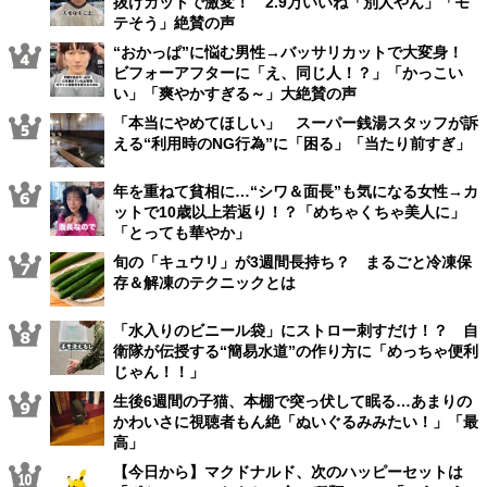
抜けカットで激変！ 2.9万いいね「別人やん」「モ
テそう」絶賛の声
“おかっぱ”に悩む男性→バッサリカットで大変身！
ビフォーアフターに「え、同じ人！？」「かっこい
い」「爽やかすぎる～」大絶賛の声
「本当にやめてほしい」 スーパー銭湯スタッフが訴
える“利用時のNG行為”に「困る」「当たり前すぎ」
年を重ねて貧相に…“シワ＆面長”も気になる女性→カ
ットで10歳以上若返り！？「めちゃくちゃ美人に」
「とっても華やか」
旬の「キュウリ」が3週間長持ち？ まるごと冷凍保
存＆解凍のテクニックとは
「水入りのビニール袋」にストロー刺すだけ！？ 自
衛隊が伝授する“簡易水道”の作り方に「めっちゃ便利
じゃん！！」
生後6週間の子猫、本棚で突っ伏して眠る…あまりの
かわいさに視聴者もん絶「ぬいぐるみみたい！」「最
高」
【今日から】マクドナルド、次のハッピーセットは