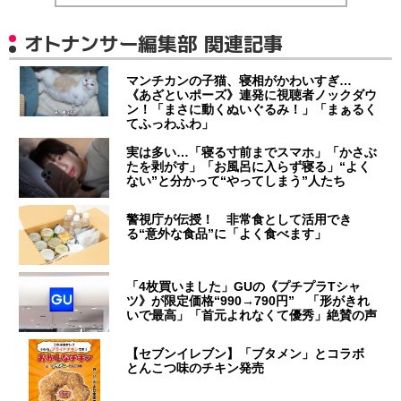
オトナンサー編集部 関連記事
マンチカンの子猫、寝相がかわいすぎ…
《あざといポーズ》連発に視聴者ノックダウ
ン！「まさに動くぬいぐるみ！」「まぁるく
てふっわふわ」
実は多い…「寝る寸前までスマホ」「かさぶ
たを剥がす」「お風呂に入らず寝る」“よく
ない”と分かって“やってしまう”人たち
警視庁が伝授！ 非常食として活用でき
る“意外な食品”に「よく食べます」
「4枚買いました」GUの《プチプラTシャ
ツ》が限定価格“990→790円” 「形がきれ
いで最高」「首元よれなくて優秀」絶賛の声
【セブンイレブン】「ブタメン」とコラボ
とんこつ味のチキン発売