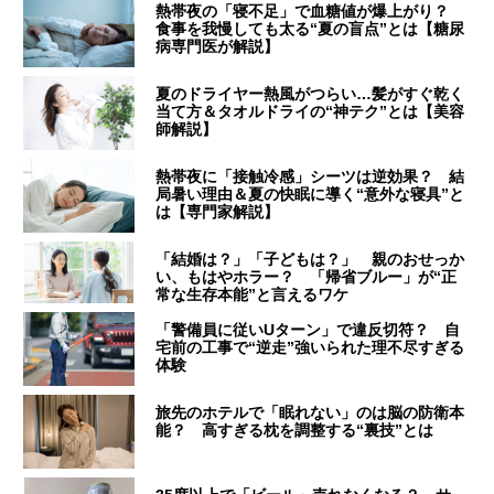
熱帯夜の「寝不足」で血糖値が爆上がり？
食事を我慢しても太る“夏の盲点”とは【糖尿
病専門医が解説】
夏のドライヤー熱風がつらい…髪がすぐ乾く
当て方＆タオルドライの“神テク”とは【美容
師解説】
熱帯夜に「接触冷感」シーツは逆効果？ 結
局暑い理由＆夏の快眠に導く“意外な寝具”と
は【専門家解説】
「結婚は？」「子どもは？」 親のおせっか
い、もはやホラー？ 「帰省ブルー」が“正
常な生存本能”と言えるワケ
「警備員に従いUターン」で違反切符？ 自
宅前の工事で“逆走”強いられた理不尽すぎる
体験
旅先のホテルで「眠れない」のは脳の防衛本
能？ 高すぎる枕を調整する“裏技”とは