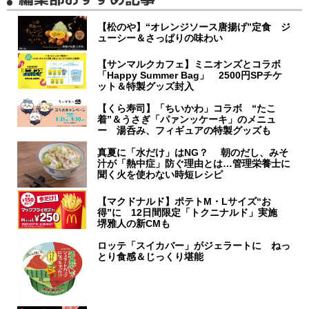
【松のや】“オレンジソース唐揚げ”定食 ジ
ューシー＆さっぱりの味わい
【サンマルクカフェ】ミニオンズとコラボ
「Happy Summer Bag」 2500円SPチケ
ット＆特製グッズ封入
【くら寿司】「ちいかわ」コラボ “たこ
着”＆うさぎ「パァンッケーキ」のメニュ
ー 湯呑み、フィギュアの特製グッズも
真夏に「水だけ」はNG？ 朝のだし、みそ
汁が「熱中症」防ぐ理由とは…管理栄養士に
聞く火を使わない時短レシピ
【マクドナルド】ポテトM・Lサイズ“お
得”に 12日間限定「トクニナルド」実施
堺雅人の新CMも
ロッテ「スイカバー」がジェラートに ねっ
とり食感＆じっくり堪能