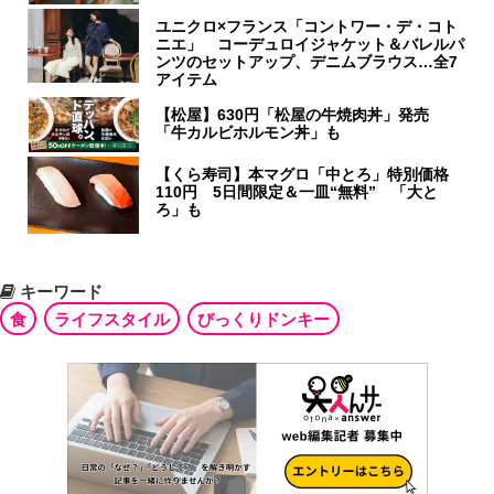
ユニクロ×フランス「コントワー・デ・コト
ニエ」 コーデュロイジャケット＆バレルパ
ンツのセットアップ、デニムブラウス…全7
アイテム
【松屋】630円「松屋の牛焼肉丼」発売
「牛カルビホルモン丼」も
【くら寿司】本マグロ「中とろ」特別価格
110円 5日間限定＆一皿“無料” 「大と
ろ」も
キーワード
食
ライフスタイル
びっくりドンキー