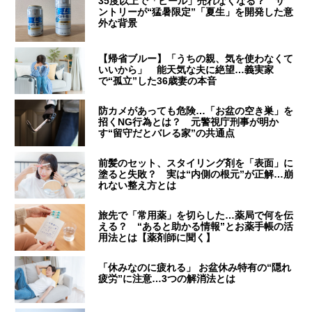
35度以上で「ビール」売れなくなる？ サ
ントリーが“猛暑限定”「夏生」を開発した意
外な背景
【帰省ブルー】「うちの親、気を使わなくて
いいから」 能天気な夫に絶望…義実家
で“孤立”した36歳妻の本音
防カメがあっても危険…「お盆の空き巣」を
招くNG行為とは？ 元警視庁刑事が明か
す“留守だとバレる家”の共通点
前髪のセット、スタイリング剤を「表面」に
塗ると失敗？ 実は“内側の根元”が正解…崩
れない整え方とは
旅先で「常用薬」を切らした…薬局で何を伝
える？ “あると助かる情報”とお薬手帳の活
用法とは【薬剤師に聞く】
「休みなのに疲れる」 お盆休み特有の“隠れ
疲労”に注意…3つの解消法とは