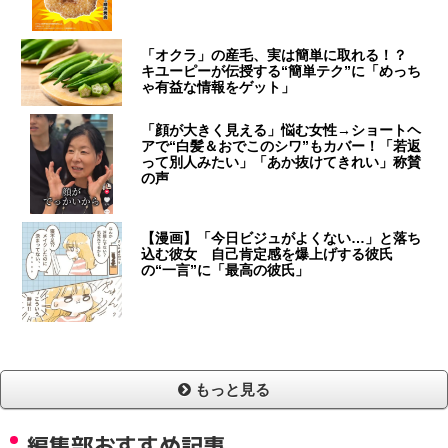
「オクラ」の産毛、実は簡単に取れる！？
キユーピーが伝授する“簡単テク”に「めっち
ゃ有益な情報をゲット」
「顔が大きく見える」悩む女性→ショートヘ
アで“白髪＆おでこのシワ”もカバー！「若返
って別人みたい」「あか抜けてきれい」称賛
の声
【漫画】「今日ビジュがよくない…」と落ち
込む彼女 自己肯定感を爆上げする彼氏
の“一言”に「最高の彼氏」
もっと見る
編集部おすすめ記事