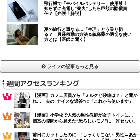
飛行機で「モバイルバッテリー」使用禁止
知らずに充電し“発火”したら巨額の賠償責
任？【弁護士解説】
夏の旅行と重なる…「生理」どう乗り切
る？ 月経移動の方法＆鎮痛薬の適切な使い
方とは【医師に聞く】
ライフの記事もっと見る
週間アクセスランキング
【漫画】カフェ店員から「ミルクと砂糖は？」と聞か
れ… 夫の“ナイスな返答”に「これから使います」
【漫画】小学校で人気の男性教師が女子トイレに…
個室の隙間から見えた“恐ろしいモノ”に「許せない」
前日にカットしたのに…“しっくりこない”男性→あか