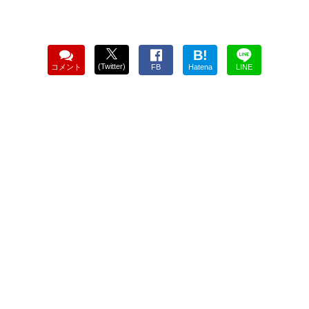
B!
(Twitter)
コメント
FB
Hatena
LINE