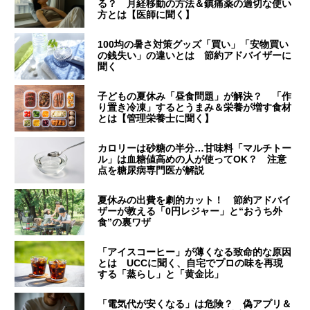
る？ 月経移動の方法＆鎮痛薬の適切な使い
方とは【医師に聞く】
100均の暑さ対策グッズ「買い」「安物買い
の銭失い」の違いとは 節約アドバイザーに
聞く
子どもの夏休み「昼食問題」が解決？ 「作
り置き冷凍」するとうまみ＆栄養が増す食材
とは【管理栄養士に聞く】
カロリーは砂糖の半分…甘味料「マルチトー
ル」は血糖値高めの人が使ってOK？ 注意
点を糖尿病専門医が解説
夏休みの出費を劇的カット！ 節約アドバイ
ザーが教える「0円レジャー」と“おうち外
食”の裏ワザ
「アイスコーヒー」が薄くなる致命的な原因
とは UCCに聞く、自宅でプロの味を再現
する「蒸らし」と「黄金比」
「電気代が安くなる」は危険？ 偽アプリ＆