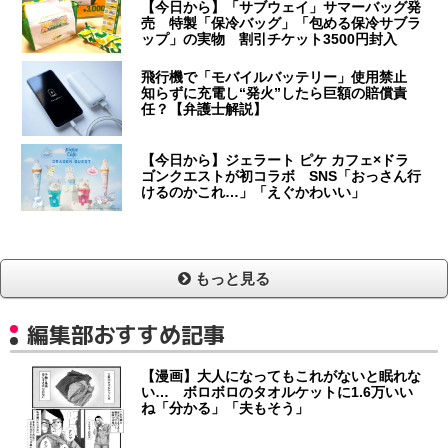
【今日から】「サブウェイ」サマーバッグ発
売 特製「保冷バッグ」「包める保冷サブラ
ップ」の実物 割引チケット3500円封入
飛行機で「モバイルバッテリー」使用禁止
知らずに充電し“発火”したら巨額の賠償責
任？【弁護士解説】
【今日から】ジェラート ピケ カフェ×ドラ
ゴンクエストが初コラボ SNS「おっさん行
けるのかこれ…」「えぐかわいい」
もっと見る
編集部おすすめ記事
【漫画】大人になってもこれがないと眠れな
い… ボロボロのタオルケットに1.6万いい
ね「分かる」「夫もそう」