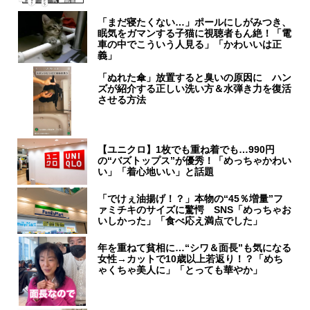
「まだ寝たくない…」ポールにしがみつき、
眠気をガマンする子猫に視聴者もん絶！「電
車の中でこういう人見る」「かわいいは正
義」
「ぬれた傘」放置すると臭いの原因に ハン
ズが紹介する正しい洗い方＆水弾き力を復活
させる方法
【ユニクロ】1枚でも重ね着でも…990円
の“バズトップス”が優秀！「めっちゃかわい
い」「着心地いい」と話題
「でけぇ油揚げ！？」本物の“45％増量”フ
ァミチキのサイズに驚愕 SNS「めっちゃお
いしかった」「食べ応え満点でした」
年を重ねて貧相に…“シワ＆面長”も気になる
女性→カットで10歳以上若返り！？「めち
ゃくちゃ美人に」「とっても華やか」