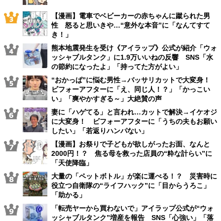
【漫画】電車でベビーカーの赤ちゃんに蹴られた男
性 怒ると思いきや…“意外な本音”に「なんてすて
き！」
熊本地震発生を受け《アイラップ》公式が紹介「ウォ
ッシャブルタンク」に1.9万いいねの反響 SNS「水
の節約になったよ」「持ってた方がよい」
“おかっぱ”に悩む男性→バッサリカットで大変身！
ビフォーアフターに「え、同じ人！？」「かっこい
い」「爽やかすぎる～」大絶賛の声
妻に「ハゲてる」と言われ…カットで解決→イケオジ
に大変身！ ビフォーアフターに「うちの夫もお願い
したい」「若返りハンパない」
【漫画】お祭りで子どもが欲しがったお面、なんと
2000円！？ 焦る母を救った店員の“粋な計らい”に
「天使降臨」
大量の「ペットボトル」が楽に運べる！？ 災害時に
役立つ自衛隊の“ライフハック”に「目からうろこ」
「助かる」
「転売ヤーから買わないで」アイラップ公式が“ウォ
ッシャブルタンク”増産を報告 SNS「心強い」「落