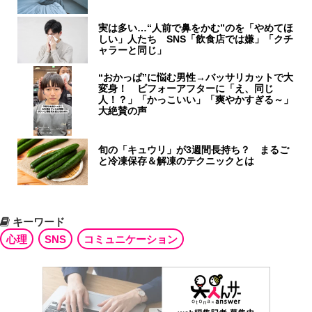
実は多い…“人前で鼻をかむ”のを「やめてほ
しい」人たち SNS「飲食店では嫌」「クチ
ャラーと同じ」
“おかっぱ”に悩む男性→バッサリカットで大
変身！ ビフォーアフターに「え、同じ
人！？」「かっこいい」「爽やかすぎる～」
大絶賛の声
旬の「キュウリ」が3週間長持ち？ まるご
と冷凍保存＆解凍のテクニックとは
キーワード
心理
SNS
コミュニケーション