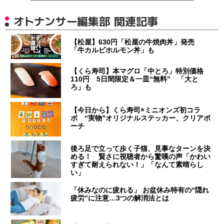
オトナンサー編集部 関連記事
【松屋】630円「松屋の牛焼肉丼」発売
「牛カルビホルモン丼」も
【くら寿司】本マグロ「中とろ」特別価格
110円 5日間限定＆一皿“無料” 「大と
ろ」も
【今日から】くら寿司×ミニオンズ初コラ
ボ “実物”オリジナルステッカー、クリアポ
ーチ
後ろ足で立って歩く子猫、見事なターンを決
める！ 賢さに視聴者から驚嘆の声「かわい
すぎて耐えられない！」「なんて素晴らし
い」
「休みなのに疲れる」 お盆休み特有の“隠れ
疲労”に注意…3つの解消法とは