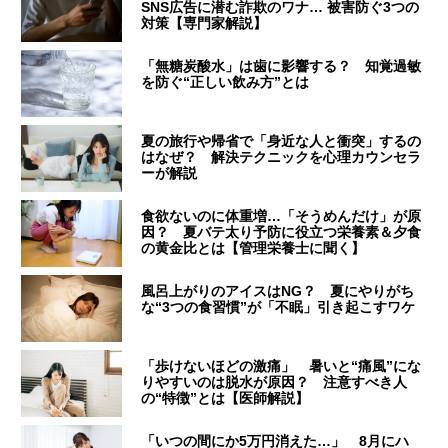
SNS広告に潜む詐欺のワナ… 被害防ぐ3つの
対策【専門家解説】
「無糖炭酸水」は歯に影響する？ 知覚過敏
を防ぐ“正しい飲み方”とは
夏の旅行や帰省で「身近な人と衝突」するの
はなぜ？ 解決テクニックを心理カウンセラ
ーが解説
食欲ないのに体重増…「そうめんだけ」が原
因？ 夏バテ太り予防に役立つ栄養素＆夕食
の黄金比とは【管理栄養士に聞く】
風呂上がりのアイスはNG？ 夏にやりがち
な“3つの食習慣”が「不眠」引き起こすワケ
「歩けないほどの激痛」 暑いと“痛風”にな
りやすいのは脱水が原因？ 注意すべき人
の“特徴”とは【医師解説】
「いつの間にか5万円消えた…」 8月にハ