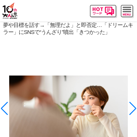
夢や目標を話す→「無理だよ」と即否定…「ドリームキ
ラー」にSNSで“うんざり”噴出「きつかった」