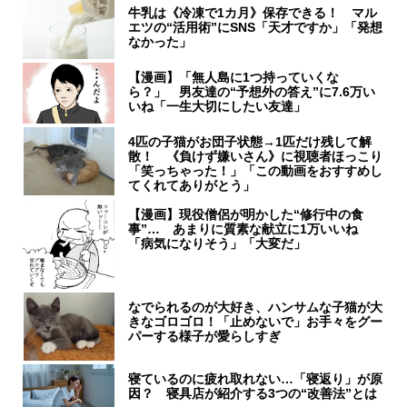
牛乳は《冷凍で1カ月》保存できる！ マル
エツの“活用術”にSNS「天才ですか」「発想
なかった」
【漫画】「無人島に1つ持っていくな
ら？」 男友達の“予想外の答え”に7.6万い
いね「一生大切にしたい友達」
4匹の子猫がお団子状態→1匹だけ残して解
散！ 《負けず嫌いさん》に視聴者ほっこり
「笑っちゃった！」「この動画をおすすめし
てくれてありがとう」
【漫画】現役僧侶が明かした“修行中の食
事”… あまりに質素な献立に1万いいね
「病気になりそう」「大変だ」
なでられるのが大好き、ハンサムな子猫が大
きなゴロゴロ！「止めないで」お手々をグー
パーする様子が愛らしすぎ
寝ているのに疲れ取れない…「寝返り」が原
因？ 寝具店が紹介する3つの“改善法”とは