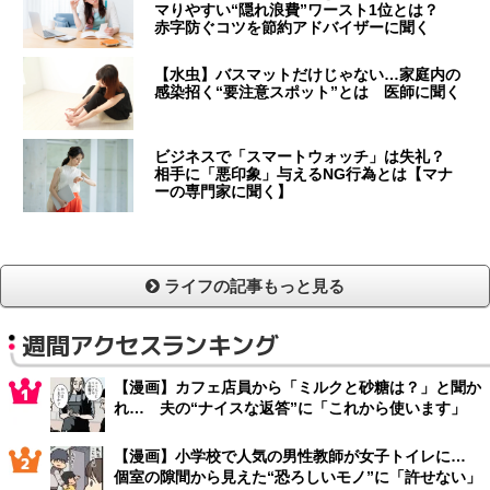
マりやすい“隠れ浪費”ワースト1位とは？
赤字防ぐコツを節約アドバイザーに聞く
【水虫】バスマットだけじゃない…家庭内の
感染招く“要注意スポット”とは 医師に聞く
ビジネスで「スマートウォッチ」は失礼？
相手に「悪印象」与えるNG行為とは【マナ
ーの専門家に聞く】
ライフの記事もっと見る
週間アクセスランキング
【漫画】カフェ店員から「ミルクと砂糖は？」と聞か
れ… 夫の“ナイスな返答”に「これから使います」
【漫画】小学校で人気の男性教師が女子トイレに…
個室の隙間から見えた“恐ろしいモノ”に「許せない」