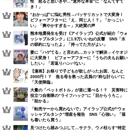
性 怒ると思いきや…“意外な本音”に「なんてすて
き！」
“おかっぱ”に悩む男性→バッサリカットで大変身！
ビフォーアフターに「え、同じ人！？」「かっこい
い」「爽やかすぎる～」大絶賛の声
熊本地震発生を受け《アイラップ》公式が紹介「ウォ
ッシャブルタンク」に1.9万いいねの反響 SNS「水
の節約になったよ」「持ってた方がよい」
妻に「ハゲてる」と言われ…カットで解決→イケオジ
に大変身！ ビフォーアフターに「うちの夫もお願い
したい」「若返りハンパない」
【漫画】お祭りで子どもが欲しがったお面、なんと
2000円！？ 焦る母を救った店員の“粋な計らい”に
「天使降臨」
大量の「ペットボトル」が楽に運べる！？ 災害時に
役立つ自衛隊の“ライフハック”に「目からうろこ」
「助かる」
「転売ヤーから買わないで」アイラップ公式が“ウォ
ッシャブルタンク”増産を報告 SNS「心強い」「落
ち着いたら買う」
見つけたら踏みつぶして…サクラ、ウメ枯らす“特定