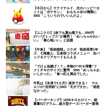
【今日から】マクドナルド、次のハッピーセ
ットは「ポケモン」 おもちゃ全12種類に
SNS「こういうのでいいんだよ」
【ユニクロ】1枚でも重ね着でも…990円
の“バズトップス”が優秀！「めっちゃかわい
い」「着心地いい」と話題
【牛角】「呪術廻戦」コラボ 呪術高専1年
ズ、七海建人、五条悟コラボメニュー 缶バ
ッジ＆クリアカードもらえる
「でけぇ油揚げ！？」本物の“45％増量”フ
ァミチキのサイズに驚愕 SNS「めっちゃお
いしかった」「食べ応え満点でした」
牛乳は《冷凍で1カ月》保存できる！ マル
エツの“活用術”にSNS「天才ですか」「発想
なかった」
【バーガーキング】1656キロカロリー、総
重量527グラム…超大型チーズバーガー新発