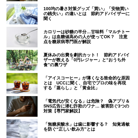
100均の暑さ対策グッズ「買い」「安物買い
の銭失い」の違いとは 節約アドバイザーに
聞く
カロリーは砂糖の半分…甘味料「マルチトー
ル」は血糖値高めの人が使ってOK？ 注意
点を糖尿病専門医が解説
夏休みの出費を劇的カット！ 節約アドバイ
ザーが教える「0円レジャー」と“おうち外
食”の裏ワザ
「アイスコーヒー」が薄くなる致命的な原因
とは UCCに聞く、自宅でプロの味を再現
する「蒸らし」と「黄金比」
「電気代が安くなる」は危険？ 偽アプリ＆
SNS広告に潜む詐欺のワナ… 被害防ぐ3つの
対策【専門家解説】
「無糖炭酸水」は歯に影響する？ 知覚過敏
を防ぐ“正しい飲み方”とは