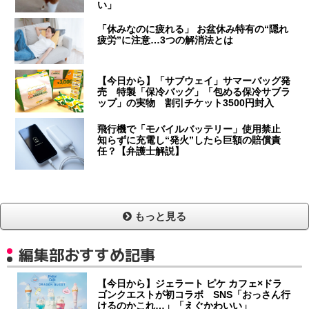
い」
「休みなのに疲れる」 お盆休み特有の“隠れ
疲労”に注意…3つの解消法とは
【今日から】「サブウェイ」サマーバッグ発
売 特製「保冷バッグ」「包める保冷サブラ
ップ」の実物 割引チケット3500円封入
飛行機で「モバイルバッテリー」使用禁止
知らずに充電し“発火”したら巨額の賠償責
任？【弁護士解説】
もっと見る
編集部おすすめ記事
【今日から】ジェラート ピケ カフェ×ドラ
ゴンクエストが初コラボ SNS「おっさん行
けるのかこれ…」「えぐかわいい」