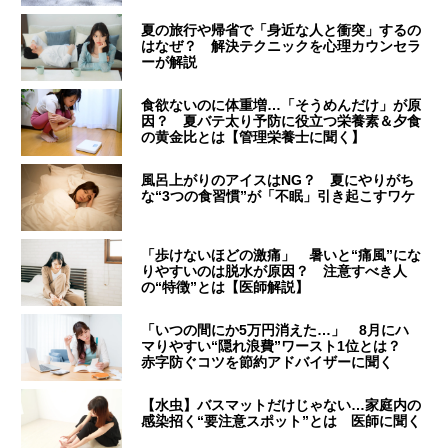
夏の旅行や帰省で「身近な人と衝突」するの
はなぜ？ 解決テクニックを心理カウンセラ
ーが解説
食欲ないのに体重増…「そうめんだけ」が原
因？ 夏バテ太り予防に役立つ栄養素＆夕食
の黄金比とは【管理栄養士に聞く】
風呂上がりのアイスはNG？ 夏にやりがち
な“3つの食習慣”が「不眠」引き起こすワケ
「歩けないほどの激痛」 暑いと“痛風”にな
りやすいのは脱水が原因？ 注意すべき人
の“特徴”とは【医師解説】
「いつの間にか5万円消えた…」 8月にハ
マりやすい“隠れ浪費”ワースト1位とは？
赤字防ぐコツを節約アドバイザーに聞く
【水虫】バスマットだけじゃない…家庭内の
感染招く“要注意スポット”とは 医師に聞く