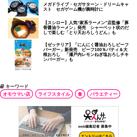
メガドライブ・セガサターン・ドリームキャ
スト セガゲーム機が腕時計に
【スシロー】人気“家系ラーメン”店監修「豚
骨醤油ラーメン」発売 シャーベット状のだ
しで楽しむ「とり天おろしうどん」も
【ゼッテリア】「にんにく醤油おろしビーフ
バーガー」新発売 ビーフ100％パティ＆大
根おろし 「瀬戸内レモンねぎ塩おろしチキ
ンバーガー」も
キーワード
オモウマい店
ライフスタイル
食
バラエティー