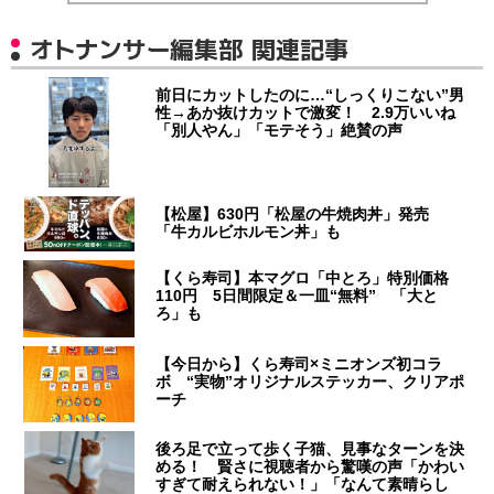
オトナンサー編集部 関連記事
前日にカットしたのに…“しっくりこない”男
性→あか抜けカットで激変！ 2.9万いいね
「別人やん」「モテそう」絶賛の声
【松屋】630円「松屋の牛焼肉丼」発売
「牛カルビホルモン丼」も
【くら寿司】本マグロ「中とろ」特別価格
110円 5日間限定＆一皿“無料” 「大と
ろ」も
【今日から】くら寿司×ミニオンズ初コラ
ボ “実物”オリジナルステッカー、クリアポ
ーチ
後ろ足で立って歩く子猫、見事なターンを決
める！ 賢さに視聴者から驚嘆の声「かわい
すぎて耐えられない！」「なんて素晴らし