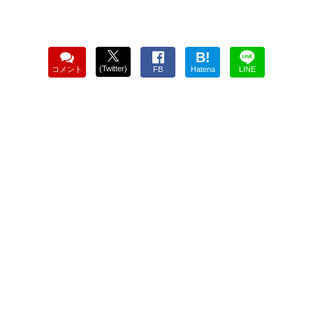
B!
(Twitter)
コメント
FB
Hatena
LINE