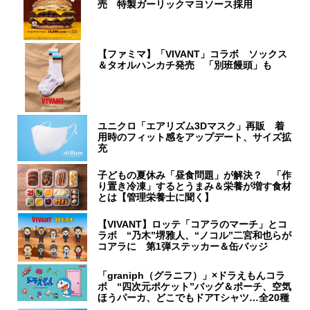
売 特製ガーリックマヨソース採用
【ファミマ】「VIVANT」コラボ ソックス
＆タオルハンカチ発売 「別班饅頭」も
ユニクロ「エアリズム3Dマスク」再販 着
用時のフィット感をアップデート、サイズ拡
充
子どもの夏休み「昼食問題」が解決？ 「作
り置き冷凍」するとうまみ＆栄養が増す食材
とは【管理栄養士に聞く】
【VIVANT】ロッテ「コアラのマーチ」とコ
ラボ “乃木”堺雅人、“ノコル”二宮和也らが
コアラに 第1弾ステッカー＆缶バッジ
「graniph（グラニフ）」×ドラえもんコラ
ボ “四次元ポケット”バッグ＆ポーチ、空気
ほうパーカ、どこでもドアTシャツ…全20種