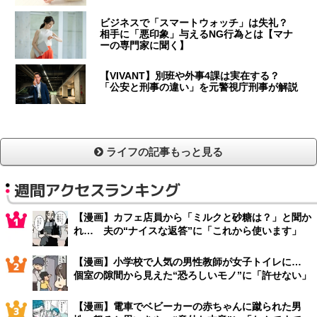
ビジネスで「スマートウォッチ」は失礼？
相手に「悪印象」与えるNG行為とは【マナ
ーの専門家に聞く】
【VIVANT】別班や外事4課は実在する？
「公安と刑事の違い」を元警視庁刑事が解説
ライフの記事もっと見る
週間アクセスランキング
【漫画】カフェ店員から「ミルクと砂糖は？」と聞か
れ… 夫の“ナイスな返答”に「これから使います」
【漫画】小学校で人気の男性教師が女子トイレに…
個室の隙間から見えた“恐ろしいモノ”に「許せない」
【漫画】電車でベビーカーの赤ちゃんに蹴られた男