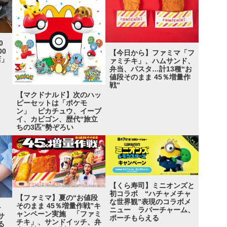
0
0
【今日から】ファミマ「フ
店」
ァミチキ」、ハムサンド、
弁当、パスタ…計13種“お
値段そのまま 45％増量作
戦”
【マクドナルド】次のハッ
ピーセットは「ポケモ
ン」 ピカチュウ、イーブ
イ、カビゴン、歴代“旅立
ちの3匹”勢ぞろい
【くら寿司】ミニオンズと
初コラボ “ハチャメチャ
【ファミマ】夏の“お値段
な世界観”表現のコラボメ
そのまま 45％増量作戦”キ
チ
ニュー ラバーチャーム、
ャンペーン実施 「ファミ
サ
ポーチもらえる
チキ」、サンドイッチ、弁
る