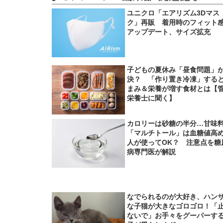
ユニクロ「エアリズム3Dマス
ク」再販 着用時のフィット
アップデート、サイズ拡充
子どもの夏休み「昼食問題」
決？ 「作り置き冷凍」する
まみ＆栄養が増す食材とは【
栄養士に聞く】
カロリーは砂糖の半分…甘味
「マルチトール」は血糖値高
人が使ってOK？ 注意点を糖
病専門医が解説
なでられるのが大好き、ハン
な子猫が大きなゴロゴロ！「
ないで」お手々をグーパーす