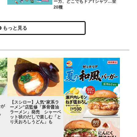
ーカ、どこでもドアTシャツ…全
20種
もっと見る
ッ
【スシロー】人気“家系ラ
ーが
ーメン”店監修「豚骨醤油
ラーメン」発売 シャーベ
ザ
ット状のだしで楽しむ「と
り天おろしうどん」も