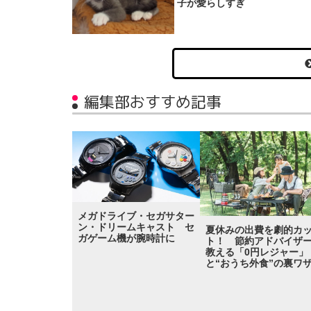
子が愛らしすぎ
編集部おすすめ記事
メガドライブ・セガサター
ン・ドリームキャスト セ
夏休みの出費を劇的カ
ガゲーム機が腕時計に
ト！ 節約アドバイザ
教える「0円レジャー」
と“おうち外食”の裏ワ