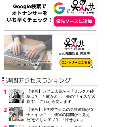
千葉県 鎌ケ谷市
正社員
月給25万円～
ガスプランの提案営業
株式会社ACT
埼玉県 さいたま市
正社員
月給25万円
週間アクセスランキング
児童・福祉・介護業界向けフィールドセールス/未経験歓迎/
株式会社LITALICO
【漫画】カフェ店員から「ミルクと砂
東京都 目黒区
糖は？」と聞かれ… 夫の“ナイスな返
答”に「これから使います」
正社員
年収400万円～900万円
【漫画】小学校で人気の男性教師が女
子トイレに… 個室の隙間から見え
た“恐ろしいモノ”に「許せない」
日払いOKで即日収入/一般事務/福祉用具のレンタル業の営業事務