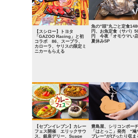
魚の“頭”丸ごと定食148
円、お魚定食（サバ）50
【スシロー】トヨタ
円 今夜「オモウマい
「GAZOO Racing」と初
夏休みSP
コラボ 86、スープラ、
カローラ、ヤリスの限定ミ
ニカーもらえる
【セブンイレブン】カレー
豊島屋、シリコンポー
フェス開催 エリックサウ
「はとっこ」発売 “鳩
ス、銀座デリー、Suage
ブレー”がぴったり収ま