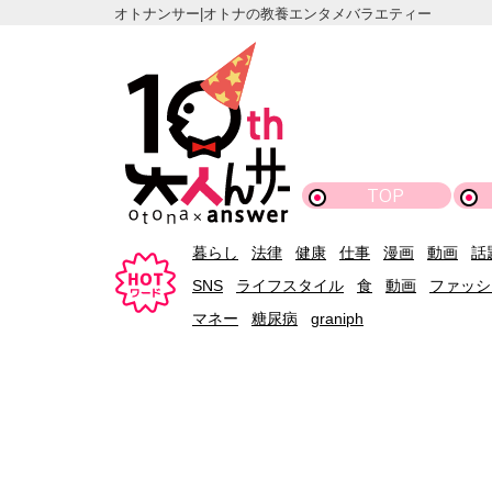
オトナンサー|オトナの教養エンタメバラエティー
TOP
暮らし
法律
健康
仕事
漫画
動画
話
SNS
ライフスタイル
食
動画
ファッシ
マネー
糖尿病
graniph