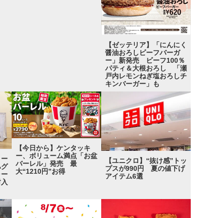
【ゼッテリア】「にんにく
醤油おろしビーフバーガ
ー」新発売 ビーフ100％
パティ＆大根おろし 「瀬
戸内レモンねぎ塩おろしチ
キンバーガー」も
【今日から】ケンタッキ
ー、ボリューム満点「お盆
コー
【ユニクロ】“抜け感”トッ
バーレル」発売 最
ハグ
プスが990円 夏の値下げ
大“1210円”お得
ャー
アイテム6選
封入