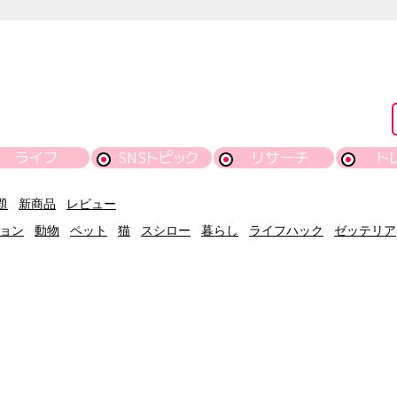
ライフ
SNSトピック
リサーチ
ト
題
新商品
レビュー
ョン
動物
ペット
猫
スシロー
暮らし
ライフハック
ゼッテリア