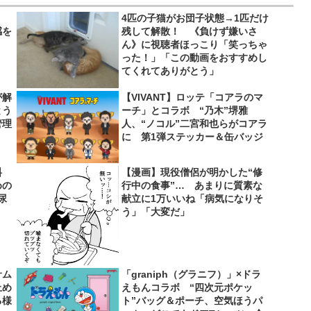
4匹の子猫がお団子状態→1匹だけ
感を
残して解散！ 《負けず嫌いさ
ん》に視聴者ほっこり「笑っちゃ
った！」「この動画をおすすめし
てくれてありがとう」
が解
【VIVANT】ロッテ「コアラのマ
とう
ーチ」とコラボ “乃木”堺雅
管理
人、“ノコル”二宮和也らがコアラ
に 第1弾ステッカー＆缶バッジ
料
【漫画】現役僧侶が明かした“修
めの
行中の食事”… あまりに質素な
尿
献立に1万いいね「病気になりそ
う」「大変だ」
サム
「graniph（グラニフ）」×ドラ
止め
えもんコラボ “四次元ポケッ
る様
ト”バッグ＆ポーチ、空気ほうパ