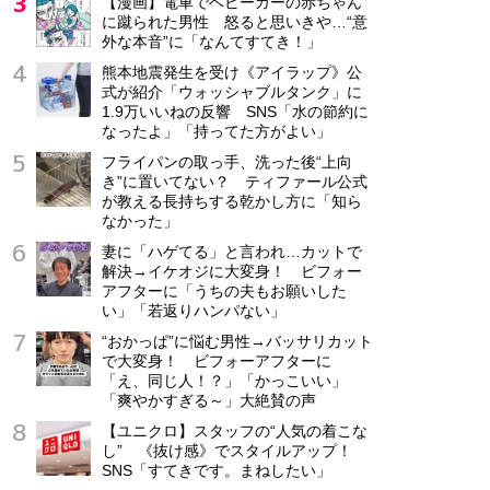
【漫画】電車でベビーカーの赤ちゃん
株式会社ジャパン・リリーフ
に蹴られた男性 怒ると思いきや…“意
外な本音”に「なんてすてき！」
東京都 八王子市
熊本地震発生を受け《アイラップ》公
式が紹介「ウォッシャブルタンク」に
1.9万いいねの反響 SNS「水の節約に
なったよ」「持ってた方がよい」
フライパンの取っ手、洗った後“上向
き”に置いてない？ ティファール公式
が教える長持ちする乾かし方に「知ら
なかった」
妻に「ハゲてる」と言われ…カットで
解決→イケオジに大変身！ ビフォー
アフターに「うちの夫もお願いした
い」「若返りハンパない」
“おかっぱ”に悩む男性→バッサリカット
で大変身！ ビフォーアフターに
「え、同じ人！？」「かっこいい」
「爽やかすぎる～」大絶賛の声
【ユニクロ】スタッフの“人気の着こな
し” 《抜け感》でスタイルアップ！
SNS「すてきです。まねしたい」