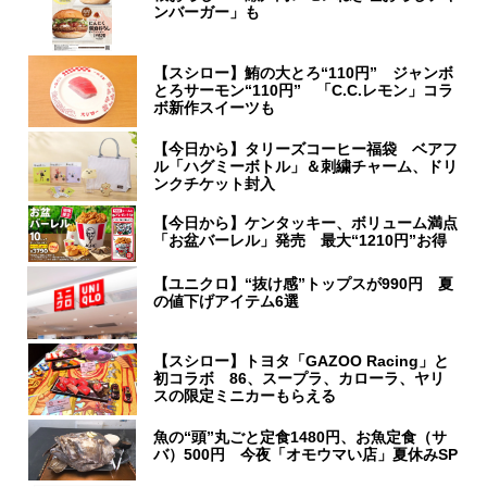
ンバーガー」も
【スシロー】鮪の大とろ“110円” ジャンボ
とろサーモン“110円” 「C.C.レモン」コラ
ボ新作スイーツも
【今日から】タリーズコーヒー福袋 ベアフ
ル「ハグミーボトル」＆刺繍チャーム、ドリ
ンクチケット封入
【今日から】ケンタッキー、ボリューム満点
「お盆バーレル」発売 最大“1210円”お得
【ユニクロ】“抜け感”トップスが990円 夏
の値下げアイテム6選
【スシロー】トヨタ「GAZOO Racing」と
初コラボ 86、スープラ、カローラ、ヤリ
スの限定ミニカーもらえる
魚の“頭”丸ごと定食1480円、お魚定食（サ
バ）500円 今夜「オモウマい店」夏休みSP