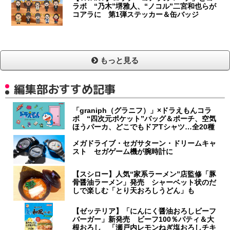
ラボ “乃木”堺雅人、“ノコル”二宮和也らが
コアラに 第1弾ステッカー＆缶バッジ
もっと見る
編集部おすすめ記事
「graniph（グラニフ）」×ドラえもんコラ
ボ “四次元ポケット”バッグ＆ポーチ、空気
ほうパーカ、どこでもドアTシャツ…全20種
メガドライブ・セガサターン・ドリームキャ
スト セガゲーム機が腕時計に
【スシロー】人気“家系ラーメン”店監修「豚
骨醤油ラーメン」発売 シャーベット状のだ
しで楽しむ「とり天おろしうどん」も
【ゼッテリア】「にんにく醤油おろしビーフ
バーガー」新発売 ビーフ100％パティ＆大
根おろし 「瀬戸内レモンねぎ塩おろしチキ