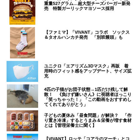
重量527グラム…超大型チーズバーガー新発
売 特製ガーリックマヨソース採用
【ファミマ】「VIVANT」コラボ ソックス
＆タオルハンカチ発売 「別班饅頭」も
ユニクロ「エアリズム3Dマスク」再販 着
用時のフィット感をアップデート、サイズ拡
充
4匹の子猫がお団子状態→1匹だけ残して解
散！ 《負けず嫌いさん》に視聴者ほっこり
「笑っちゃった！」「この動画をおすすめし
てくれてありがとう」
子どもの夏休み「昼食問題」が解決？ 「作
り置き冷凍」するとうまみ＆栄養が増す食材
とは【管理栄養士に聞く】
【VIVANT】ロッテ「コアラのマーチ」とコ