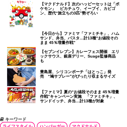
【マクドナルド】次のハッピーセットは「ポ
ケモン」 ピカチュウ、イーブイ、カビゴ
ン、歴代“旅立ちの3匹”勢ぞろい
【今日から】ファミマ「ファミチキ」、ハム
サンド、弁当、パスタ…計13種“お値段その
まま 45％増量作戦”
【セブンイレブン】カレーフェス開催 エリ
ックサウス、銀座デリー、Suage監修商品
も
豊島屋、シリコンポーチ「はとっこ」発
売 “鳩サブレー”がぴったり収まるサイズ
【ファミマ】夏の“お値段そのまま 45％増量
作戦”キャンペーン実施 「ファミチキ」、
サンドイッチ、弁当…計13種が対象
キーワード
ライフスタイル
ハンバーガー
マクドナルド