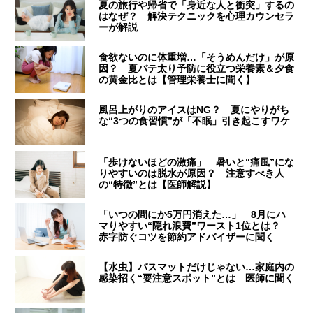
夏の旅行や帰省で「身近な人と衝突」するの
はなぜ？ 解決テクニックを心理カウンセラ
ーが解説
食欲ないのに体重増…「そうめんだけ」が原
因？ 夏バテ太り予防に役立つ栄養素＆夕食
の黄金比とは【管理栄養士に聞く】
風呂上がりのアイスはNG？ 夏にやりがち
な“3つの食習慣”が「不眠」引き起こすワケ
「歩けないほどの激痛」 暑いと“痛風”にな
りやすいのは脱水が原因？ 注意すべき人
の“特徴”とは【医師解説】
「いつの間にか5万円消えた…」 8月にハ
マりやすい“隠れ浪費”ワースト1位とは？
赤字防ぐコツを節約アドバイザーに聞く
【水虫】バスマットだけじゃない…家庭内の
感染招く“要注意スポット”とは 医師に聞く