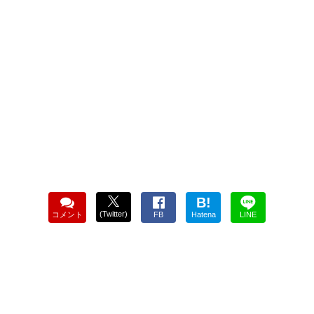
B!
(Twitter)
コメント
FB
Hatena
LINE