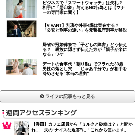
ビジネスで「スマートウォッチ」は失礼？
相手に「悪印象」与えるNG行為とは【マナ
ーの専門家に聞く】
【VIVANT】別班や外事4課は実在する？
「公安と刑事の違い」を元警視庁刑事が解説
帰省や冠婚葬祭で「子どもの障害」どう伝え
る？ 親族に隠さず伝えた方が「親子が楽に
なる」ワケ
デートの食事代「割り勘」でフラれた33歳
男性の落とし穴 「じゃあ半分で」が相手を
冷めさせる“本当の理由”
ライフの記事もっと見る
週間アクセスランキング
【漫画】カフェ店員から「ミルクと砂糖は？」と聞か
れ… 夫の“ナイスな返答”に「これから使います」