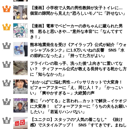
【漫画】小学校で人気の男性教師が女子トイレに…
個室の隙間から見えた“恐ろしいモノ”に「許せない」
【漫画】電車でベビーカーの赤ちゃんに蹴られた男
性 怒ると思いきや…“意外な本音”に「なんてすて
き！」
熊本地震発生を受け《アイラップ》公式が紹介「ウォ
ッシャブルタンク」に1.9万いいねの反響 SNS「水
の節約になったよ」「持ってた方がよい」
フライパンの取っ手、洗った後“上向き”に置いてな
い？ ティファール公式が教える長持ちする乾かし方
に「知らなかった」
“おかっぱ”に悩む男性→バッサリカットで大変身！
ビフォーアフターに「え、同じ人！？」「かっこい
い」「爽やかすぎる～」大絶賛の声
妻に「ハゲてる」と言われ…カットで解決→イケオジ
に大変身！ ビフォーアフターに「うちの夫もお願い
したい」「若返りハンパない」
【ユニクロ】スタッフの“人気の着こなし” 《抜け
感》でスタイルアップ！ SNS「すてきです。まねし