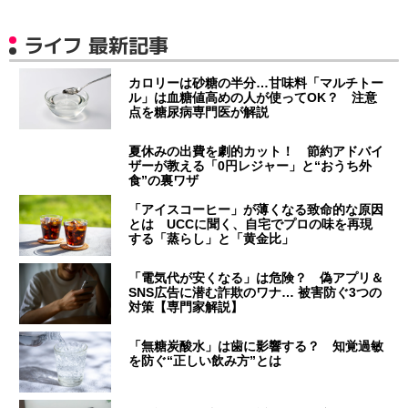
ライフ 最新記事
カロリーは砂糖の半分…甘味料「マルチトー
ル」は血糖値高めの人が使ってOK？ 注意
点を糖尿病専門医が解説
夏休みの出費を劇的カット！ 節約アドバイ
ザーが教える「0円レジャー」と“おうち外
食”の裏ワザ
「アイスコーヒー」が薄くなる致命的な原因
とは UCCに聞く、自宅でプロの味を再現
する「蒸らし」と「黄金比」
「電気代が安くなる」は危険？ 偽アプリ＆
SNS広告に潜む詐欺のワナ… 被害防ぐ3つの
対策【専門家解説】
「無糖炭酸水」は歯に影響する？ 知覚過敏
を防ぐ“正しい飲み方”とは