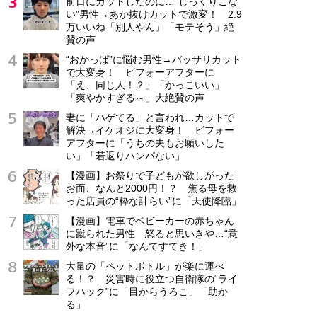
前日にカットしたのに…“しっくりこな
株式会社ユースリー
い”男性→あか抜けカットで激変！ 2.9
万いいね「別人やん」「モテそう」絶
東京都 文京区
賛の声
正社員
“おかっぱ”に悩む男性→バッサリカット
月給25万円～60万円
で大変身！ ビフォーアフターに
「え、同じ人！？」「かっこいい」
「爽やかすぎる～」大絶賛の声
妻に「ハゲてる」と言われ…カットで
解決→イケオジに大変身！ ビフォー
アフターに「うちの夫もお願いした
い」「若返りハンパない」
【漫画】お祭りで子どもが欲しがった
お面、なんと2000円！？ 焦る母を救
った店員の“粋な計らい”に「天使降臨」
【漫画】電車でベビーカーの赤ちゃん
に蹴られた男性 怒ると思いきや…“意
外な本音”に「なんてすてき！」
大量の「ペットボトル」が楽に運べ
る！？ 災害時に役立つ自衛隊の“ライ
フハック”に「目からうろこ」「助か
る」