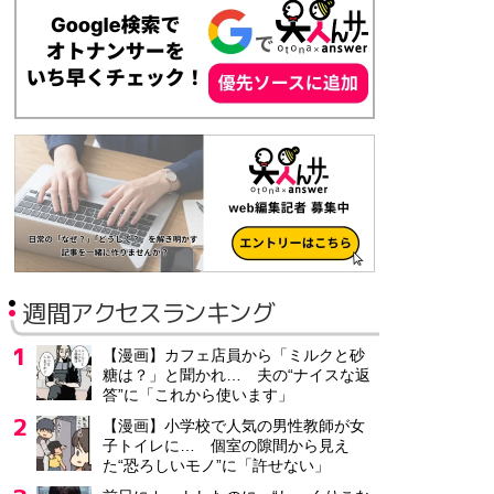
派遣社員
時給2,080円～4,170円
「アカウントセールス/マネージャー候補」半導体または電
験...
E Ink Japan株式会社
東京都 新宿区
正社員
年収800万円
週間アクセスランキング
介護ベッドのご案内スタッフ/知識が身につく/賞与あり/固定ルー
パラマウントケアサービス株式会社仙台営業所
【漫画】カフェ店員から「ミルクと砂
宮城県 仙台市
糖は？」と聞かれ… 夫の“ナイスな返
答”に「これから使います」
契約社員
月給19万6,000円～
【漫画】小学校で人気の男性教師が女
子トイレに… 個室の隙間から見え
た“恐ろしいモノ”に「許せない」
法人向けIT人材営業/残業少なめ&年休124日未経験から始め