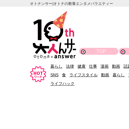
オトナンサー|オトナの教養エンタメバラエティー
TOP
暮らし
法律
健康
仕事
漫画
動画
話
SNS
食
ライフスタイル
動画
暮らし
ライフハック