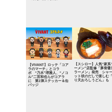
【スシロー】人気“家系
【VIVANT】ロッテ「コア
ーメン”店監修「豚骨醤
ラのマーチ」とコラ
ラーメン」発売 シャ
ボ “乃木”堺雅人、“ノコ
ット状のだしで楽しむ
ル”二宮和也らがコアラ
り天おろしうどん」も
に 第1弾ステッカー＆缶
バッジ