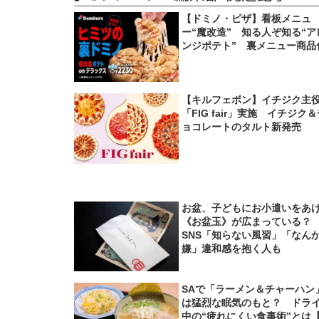
【ドミノ・ピザ】看板メニュ
ー“魔改造” 知る人ぞ知る“ア
ンジポテト” 裏メニュー商品
【キルフェボン】イチジク主
「FIG fair」実施 イチジク
ョコレートのタルト新発売
お盆、子どもにお小遣いをあ
《お盆玉》が広まっている
SNS「知らない風習」「なん
嫌」違和感を抱く人も
SAで「ラーメン＆チャーハン
は猛烈な眠気のもと？ ドラ
中の“疲れにくい食事術”とは