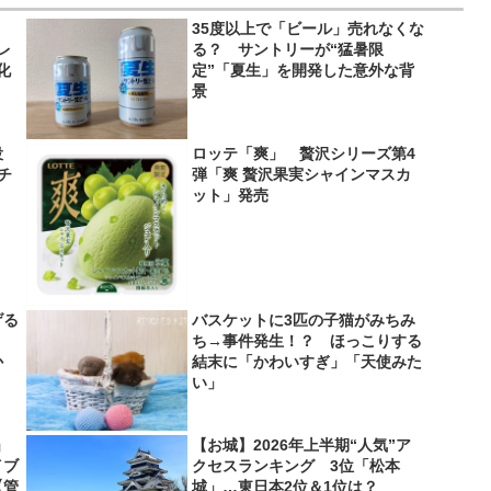
35度以上で「ビール」売れなくな
レ
る？ サントリーが“猛暑限
化
定”「夏生」を開発した意外な背
景
役
ロッテ「爽」 贅沢シリーズ第4
＆チ
弾「爽 贅沢果実シャインマスカ
ット」発売
げる
バスケットに3匹の子猫がみちみ
？
ち→事件発生！？ ほっこりする
か
結末に「かわいすぎ」「天使みた
い」
」
【お城】2026年上半期“人気”ア
イブ
クセスランキング 3位「松本
【管
城」…東日本2位＆1位は？