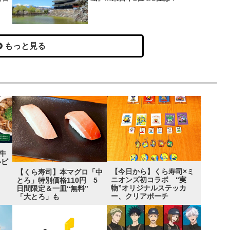
もっと見る
牛
ルビ
【今日から】くら寿司×ミ
【くら寿司】本マグロ「中
ニオンズ初コラボ “実
とろ」特別価格110円 5
物”オリジナルステッカ
日間限定＆一皿“無料”
ー、クリアポーチ
「大とろ」も