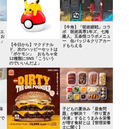
ト
【牛角】「呪術廻戦」コラ
クエ
ボ 呪術高専1年ズ、七海
「お
建人、五条悟コラボメニュ
…」
ー 缶バッジ＆クリアカー
【今日から】マクドナル
ドもらえる
ド、次のハッピーセットは
「ポケモン」 おもちゃ全
12種類にSNS「こういう
のでいいんだよ」
保
子どもの夏休み「昼食問
題」が解決？ 「作り置き
才で
冷凍」するとうまみ＆栄養
」
が増す食材とは【管理栄養
士に聞く】