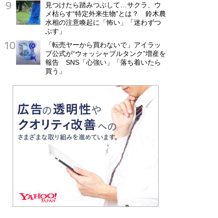
見つけたら踏みつぶして…サクラ、ウ
メ枯らす“特定外来生物”とは？ 鈴木農
水相の注意喚起に「怖い」「迷わずつ
ぶす」
「転売ヤーから買わないで」アイラッ
プ公式が“ウォッシャブルタンク”増産を
報告 SNS「心強い」「落ち着いたら
買う」