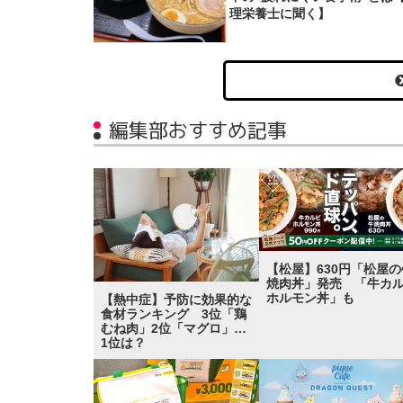
理栄養士に聞く】
編集部おすすめ記事
【松屋】630円「松屋の
焼肉丼」発売 「牛カ
ホルモン丼」も
【熱中症】予防に効果的な
食材ランキング 3位「鶏
むね肉」2位「マグロ」…
1位は？