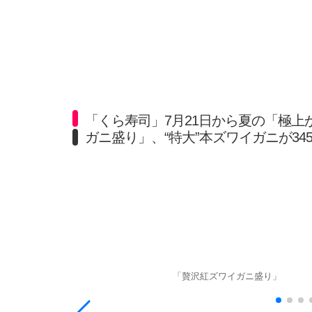
「くら寿司」7月21日から夏の「極
ガニ盛り」、“特大”本ズワイガニが34
「贅沢紅ズワイガニ盛り」