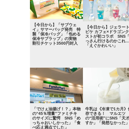
【今日から】「サブウェ
【今日から】ジェラー
イ」サマーバッグ発売 特
ピケ カフェ×ドラゴン
製「保冷バッグ」「包める
ストが初コラボ SNS
保冷サブラップ」の実物
っさん行けるのかこれ
割引チケット3500円封入
「えぐかわいい」
「でけぇ油揚げ！？」本物
牛乳は《冷凍で1カ月》
の“45％増量”ファミチキ
存できる！ マルエツ
のサイズに驚愕 SNS「め
の“活用術”にSNS「天
っちゃおいしかった」「食
すか」「発想なかった
べ応え満点でした」