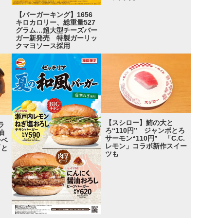
【バーガーキング】1656
キロカロリー、総重量527
グラム…超大型チーズバー
ガー新発売 特製ガーリッ
クマヨソース採用
【スシロー】鮪の大と
ラ
ろ“110円” ジャンボとろ
油
サーモン“110円” 「C.C.
ーベ
レモン」コラボ新作スイー
「と
ツも