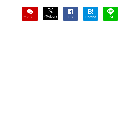
B!
(Twitter)
コメント
FB
Hatena
LINE