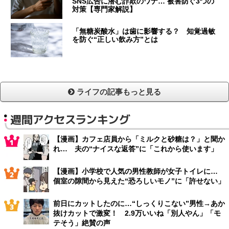
SNS広告に潜む詐欺のワナ… 被害防ぐ3つの
対策【専門家解説】
「無糖炭酸水」は歯に影響する？ 知覚過敏
を防ぐ“正しい飲み方”とは
ライフの記事もっと見る
週間アクセスランキング
【漫画】カフェ店員から「ミルクと砂糖は？」と聞か
れ… 夫の“ナイスな返答”に「これから使います」
【漫画】小学校で人気の男性教師が女子トイレに…
個室の隙間から見えた“恐ろしいモノ”に「許せない」
前日にカットしたのに…“しっくりこない”男性→あか
抜けカットで激変！ 2.9万いいね「別人やん」「モ
テそう」絶賛の声