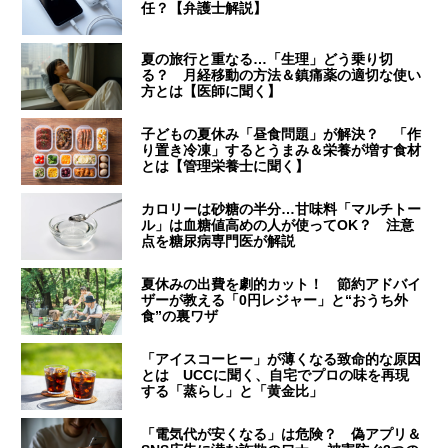
任？【弁護士解説】
夏の旅行と重なる…「生理」どう乗り切
る？ 月経移動の方法＆鎮痛薬の適切な使い
方とは【医師に聞く】
子どもの夏休み「昼食問題」が解決？ 「作
り置き冷凍」するとうまみ＆栄養が増す食材
とは【管理栄養士に聞く】
カロリーは砂糖の半分…甘味料「マルチトー
ル」は血糖値高めの人が使ってOK？ 注意
点を糖尿病専門医が解説
夏休みの出費を劇的カット！ 節約アドバイ
ザーが教える「0円レジャー」と“おうち外
食”の裏ワザ
「アイスコーヒー」が薄くなる致命的な原因
とは UCCに聞く、自宅でプロの味を再現
する「蒸らし」と「黄金比」
「電気代が安くなる」は危険？ 偽アプリ＆