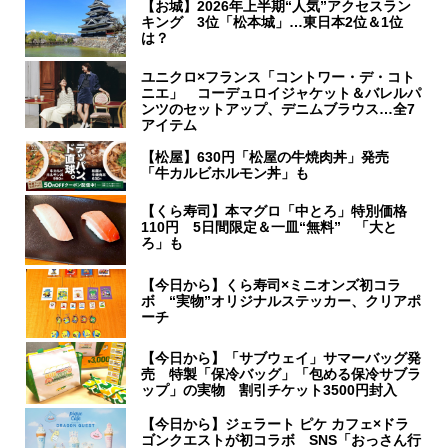
【お城】2026年上半期“人気”アクセスラン
キング 3位「松本城」…東日本2位＆1位
は？
ユニクロ×フランス「コントワー・デ・コト
ニエ」 コーデュロイジャケット＆バレルパ
ンツのセットアップ、デニムブラウス…全7
アイテム
【松屋】630円「松屋の牛焼肉丼」発売
「牛カルビホルモン丼」も
【くら寿司】本マグロ「中とろ」特別価格
110円 5日間限定＆一皿“無料” 「大と
ろ」も
【今日から】くら寿司×ミニオンズ初コラ
ボ “実物”オリジナルステッカー、クリアポ
ーチ
【今日から】「サブウェイ」サマーバッグ発
売 特製「保冷バッグ」「包める保冷サブラ
ップ」の実物 割引チケット3500円封入
【今日から】ジェラート ピケ カフェ×ドラ
ゴンクエストが初コラボ SNS「おっさん行