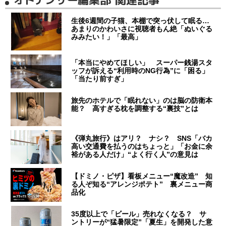
生後6週間の子猫、本棚で突っ伏して眠る…
あまりのかわいさに視聴者もん絶「ぬいぐる
みみたい！」「最高」
「本当にやめてほしい」 スーパー銭湯スタ
ッフが訴える“利用時のNG行為”に「困る」
「当たり前すぎ」
旅先のホテルで「眠れない」のは脳の防衛本
能？ 高すぎる枕を調整する“裏技”とは
《弾丸旅行》はアリ？ ナシ？ SNS「バカ
高い交通費を払うのはちょっと」「お金に余
裕がある人だけ」“よく行く人”の意見は
【ドミノ・ピザ】看板メニュー“魔改造” 知
る人ぞ知る“アレンジポテト” 裏メニュー商
品化
35度以上で「ビール」売れなくなる？ サ
ントリーが“猛暑限定”「夏生」を開発した意