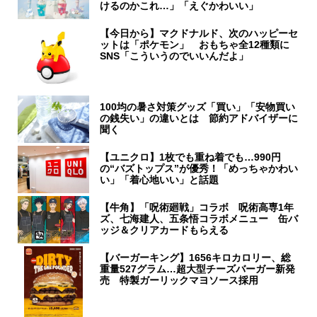
けるのかこれ…」「えぐかわいい」
【今日から】マクドナルド、次のハッピーセ
ットは「ポケモン」 おもちゃ全12種類に
SNS「こういうのでいいんだよ」
100均の暑さ対策グッズ「買い」「安物買い
の銭失い」の違いとは 節約アドバイザーに
聞く
【ユニクロ】1枚でも重ね着でも…990円
の“バズトップス”が優秀！「めっちゃかわい
い」「着心地いい」と話題
【牛角】「呪術廻戦」コラボ 呪術高専1年
ズ、七海建人、五条悟コラボメニュー 缶バ
ッジ＆クリアカードもらえる
【バーガーキング】1656キロカロリー、総
重量527グラム…超大型チーズバーガー新発
売 特製ガーリックマヨソース採用