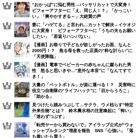
“おかっぱ”に悩む男性→バッサリカットで大変身！
ビフォーアフターに「え、同じ人！？」「かっこい
い」「爽やかすぎる～」大絶賛の声
妻に「ハゲてる」と言われ…カットで解決→イケオジ
に大変身！ ビフォーアフターに「うちの夫もお願い
したい」「若返りハンパない」
【漫画】お祭りで子どもが欲しがったお面、なんと
2000円！？ 焦る母を救った店員の“粋な計らい”に
「天使降臨」
【漫画】電車でベビーカーの赤ちゃんに蹴られた男
性 怒ると思いきや…“意外な本音”に「なんてすて
き！」
大量の「ペットボトル」が楽に運べる！？ 災害時に
役立つ自衛隊の“ライフハック”に「目からうろこ」
「助かる」
見つけたら踏みつぶして…サクラ、ウメ枯らす“特定
外来生物”とは？ 鈴木農水相の注意喚起に「怖い」
「迷わずつぶす」
「転売ヤーから買わないで」アイラップ公式が“ウォ
ッシャブルタンク”増産を報告 SNS「心強い」「落
ち着いたら買う」