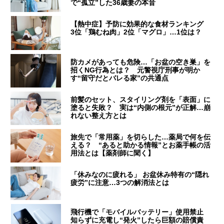
で“孤立”した36歳妻の本音
【熱中症】予防に効果的な食材ランキング
3位「鶏むね肉」2位「マグロ」…1位は？
防カメがあっても危険…「お盆の空き巣」を
招くNG行為とは？ 元警視庁刑事が明か
す“留守だとバレる家”の共通点
前髪のセット、スタイリング剤を「表面」に
塗ると失敗？ 実は“内側の根元”が正解…崩
れない整え方とは
旅先で「常用薬」を切らした…薬局で何を伝
える？ “あると助かる情報”とお薬手帳の活
用法とは【薬剤師に聞く】
「休みなのに疲れる」 お盆休み特有の“隠れ
疲労”に注意…3つの解消法とは
飛行機で「モバイルバッテリー」使用禁止
知らずに充電し“発火”したら巨額の賠償責