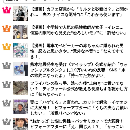
【漫画】カフェ店員から「ミルクと砂糖は？」と聞か
れ… 夫の“ナイスな返答”に「これから使います」
【漫画】小学校で人気の男性教師が女子トイレに…
個室の隙間から見えた“恐ろしいモノ”に「許せない」
【漫画】電車でベビーカーの赤ちゃんに蹴られた男
性 怒ると思いきや…“意外な本音”に「なんてすて
き！」
熊本地震発生を受け《アイラップ》公式が紹介「ウォ
ッシャブルタンク」に1.9万いいねの反響 SNS「水
の節約になったよ」「持ってた方がよい」
フライパンの取っ手、洗った後“上向き”に置いてな
い？ ティファール公式が教える長持ちする乾かし方
に「知らなかった」
妻に「ハゲてる」と言われ…カットで解決→イケオジ
に大変身！ ビフォーアフターに「うちの夫もお願い
したい」「若返りハンパない」
“おかっぱ”に悩む男性→バッサリカットで大変身！
ビフォーアフターに「え、同じ人！？」「かっこい