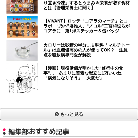
り置き冷凍」するとうまみ＆栄養が増す食材
とは【管理栄養士に聞く】
【VIVANT】ロッテ「コアラのマーチ」とコ
ラボ “乃木”堺雅人、“ノコル”二宮和也らが
コアラに 第1弾ステッカー＆缶バッジ
カロリーは砂糖の半分…甘味料「マルチトー
ル」は血糖値高めの人が使ってOK？ 注意
点を糖尿病専門医が解説
【漫画】現役僧侶が明かした“修行中の食
事”… あまりに質素な献立に1万いいね
「病気になりそう」「大変だ」
もっと見る
編集部おすすめ記事