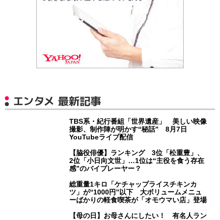
エンタメ 最新記事
TBS系・紀行番組「世界遺産」 美しい映像
撮影、制作陣が明かす“秘話” 8月7日
YouTubeライブ配信
【脇役俳優】ランキング 3位「松重豊」、
2位「小日向文世」…1位は“主役を食う存在
感”のバイプレーヤー？
総重量1キロ「ケチャップライスチキンカ
ツ」が“1000円”以下 大ボリュームメニュ
ーばかりの軽食喫茶が「オモウマい店」登場
【母の日】お母さんにしたい！ 有名人ラン