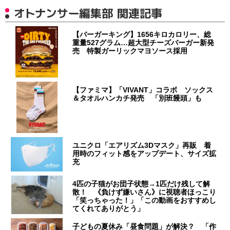
オトナンサー編集部 関連記事
【バーガーキング】1656キロカロリー、総
重量527グラム…超大型チーズバーガー新発
売 特製ガーリックマヨソース採用
【ファミマ】「VIVANT」コラボ ソックス
＆タオルハンカチ発売 「別班饅頭」も
ユニクロ「エアリズム3Dマスク」再販 着
用時のフィット感をアップデート、サイズ拡
充
4匹の子猫がお団子状態→1匹だけ残して解
散！ 《負けず嫌いさん》に視聴者ほっこり
「笑っちゃった！」「この動画をおすすめし
てくれてありがとう」
子どもの夏休み「昼食問題」が解決？ 「作