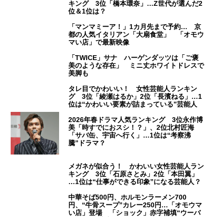
キング 3位「橋本環奈」…Z世代が選んだ2
位＆1位は？
「マンマミーア！」1カ月先まで予約… 京
都の人気イタリアン「大扇食堂」 「オモウ
マい店」で最新映像
「TWICE」サナ ハーゲンダッツは「ご褒
美のような存在」 ミニ丈ホワイトドレスで
美脚も
タレ目でかわいい！ 女性芸能人ランキン
グ 3位「綾瀬はるか」2位「長濱ねる」…1
位は“かわいい要素が詰まっている”芸能人
2026年春ドラマ人気ランキング 3位永作博
美「時すでにおスシ！？」、2位北村匠海
「サバ缶、宇宙へ行く」…1位は“考察沸
騰”ドラマ？
メガネが似合う！ かわいい女性芸能人ラン
キング 3位「石原さとみ」2位「本田翼」
…1位は“仕事ができる印象”になる芸能人？
中華そば500円、ホルモンラーメン700
円、“牛骨スープ”カレー250円…「オモウマ
い店」登場 「ショック」赤字補填“ウーバ