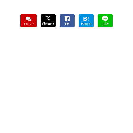
B!
(Twitter)
コメント
FB
Hatena
LINE