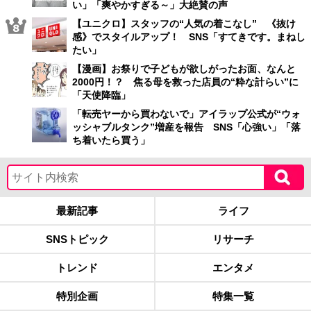
い」「爽やかすぎる～」大絶賛の声
【ユニクロ】スタッフの“人気の着こなし” 《抜け
感》でスタイルアップ！ SNS「すてきです。まねし
たい」
【漫画】お祭りで子どもが欲しがったお面、なんと
2000円！？ 焦る母を救った店員の“粋な計らい”に
「天使降臨」
「転売ヤーから買わないで」アイラップ公式が“ウォ
ッシャブルタンク”増産を報告 SNS「心強い」「落
ち着いたら買う」
最新記事
ライフ
SNSトピック
リサーチ
トレンド
エンタメ
特別企画
特集一覧