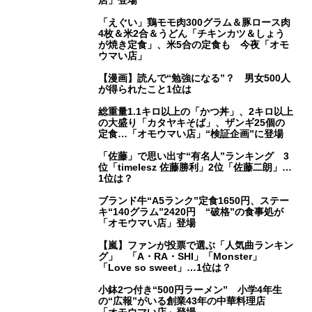
「えぐい」鶏モモ肉300グラム＆豚ロース肉
4枚＆米2合＆うどん「チキンカツ＆しょう
が焼き定食」、米5合の定食も 今夜「オモ
ウマい店」
【漫画】読んで“勉強になる”？ 男女500人
が得られたこと1位は
総重量1.1キロ以上の「かつ丼」、2キロ以上
の大盛り「カタヤキそば」、ザンギ25個の
定食…「オモウマい店」“検証企画”に登場
「佐藤」で思い出す“有名人”ランキング 3
位「timelesz 佐藤勝利」2位「佐藤二朗」…
1位は？
ブランド牛“A5ランク”定食1650円、ステー
キ“140グラム”2420円 “破格”の食事処が
「オモウマい店」登場
【嵐】ファンが投票で選ぶ「人気曲ランキン
グ」 「A・RA・SHI」「Monster」
「Love so sweet」…1位は？
小鉢2つ付き“500円ラーメン” 小学4年生
の“広報”がいる創業43年の中華料理店
「オモウマい店」登場