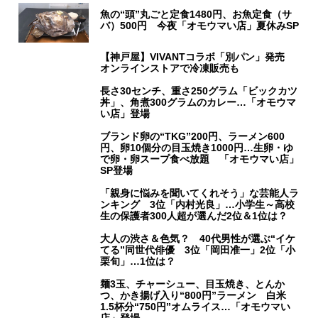
魚の“頭”丸ごと定食1480円、お魚定食（サ
バ）500円 今夜「オモウマい店」夏休みSP
【神戸屋】VIVANTコラボ「別パン」発売
オンラインストアで冷凍販売も
長さ30センチ、重さ250グラム「ビックカツ
丼」、角煮300グラムのカレー…「オモウマ
い店」登場
ブランド卵の“TKG”200円、ラーメン600
円、卵10個分の目玉焼き1000円…生卵・ゆ
で卵・卵スープ食べ放題 「オモウマい店」
SP登場
「親身に悩みを聞いてくれそう」な芸能人ラ
ンキング 3位「内村光良」…小学生～高校
生の保護者300人超が選んだ2位＆1位は？
大人の渋さ＆色気？ 40代男性が選ぶ“イケ
てる”同世代俳優 3位「岡田准一」2位「小
栗旬」…1位は？
麺3玉、チャーシュー、目玉焼き、とんか
つ、かき揚げ入り“800円”ラーメン 白米
1.5杯分“750円”オムライス…「オモウマい
店」登場