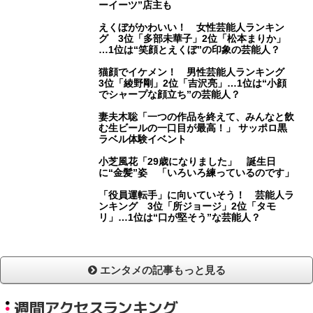
ーイーツ”店主も
えくぼがかわいい！ 女性芸能人ランキン
グ 3位「多部未華子」2位「松本まりか」
…1位は“笑顔とえくぼ”の印象の芸能人？
猫顔でイケメン！ 男性芸能人ランキング
3位「綾野剛」2位「吉沢亮」…1位は“小顔
でシャープな顔立ち”の芸能人？
妻夫木聡「一つの作品を終えて、みんなと飲
む生ビールの一口目が最高！」 サッポロ黒
ラベル体験イベント
小芝風花「29歳になりました」 誕生日
に“金髪”姿 「いろいろ練っているのです」
「役員運転手」に向いていそう！ 芸能人ラ
ンキング 3位「所ジョージ」2位「タモ
リ」…1位は“口が堅そう”な芸能人？
エンタメの記事もっと見る
週間アクセスランキング