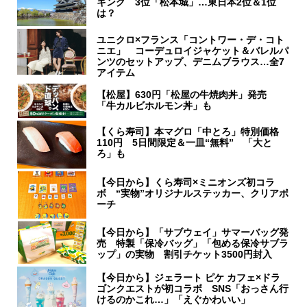
キング 3位「松本城」…東日本2位＆1位
は？
ユニクロ×フランス「コントワー・デ・コト
ニエ」 コーデュロイジャケット＆バレルパ
ンツのセットアップ、デニムブラウス…全7
アイテム
【松屋】630円「松屋の牛焼肉丼」発売
「牛カルビホルモン丼」も
【くら寿司】本マグロ「中とろ」特別価格
110円 5日間限定＆一皿“無料” 「大と
ろ」も
【今日から】くら寿司×ミニオンズ初コラ
ボ “実物”オリジナルステッカー、クリアポ
ーチ
【今日から】「サブウェイ」サマーバッグ発
売 特製「保冷バッグ」「包める保冷サブラ
ップ」の実物 割引チケット3500円封入
【今日から】ジェラート ピケ カフェ×ドラ
ゴンクエストが初コラボ SNS「おっさん行
けるのかこれ…」「えぐかわいい」