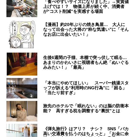
「食べやすいサイズになりました」→実質値
上げでは！？ 物価上昇が続く中、消費者
が“コスト削減”を実感する場面
【漫画】約20年ぶりの焼き鳥屋… 大人に
なって出会った大将の“粋な気遣い”に「そん
なお店に出会いたい！」
生後6週間の子猫、本棚で突っ伏して眠る…
あまりのかわいさに視聴者もん絶「ぬいぐる
みみたい！」「最高」
「本当にやめてほしい」 スーパー銭湯スタ
ッフが訴える“利用時のNG行為”に「困る」
「当たり前すぎ」
旅先のホテルで「眠れない」のは脳の防衛本
能？ 高すぎる枕を調整する“裏技”とは
《弾丸旅行》はアリ？ ナシ？ SNS「バカ
高い交通費を払うのはちょっと」「お金に余