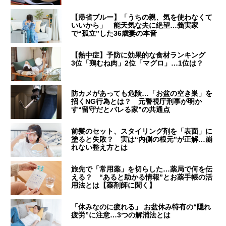
【帰省ブルー】「うちの親、気を使わなくて
いいから」 能天気な夫に絶望…義実家
で“孤立”した36歳妻の本音
【熱中症】予防に効果的な食材ランキング
3位「鶏むね肉」2位「マグロ」…1位は？
防カメがあっても危険…「お盆の空き巣」を
招くNG行為とは？ 元警視庁刑事が明か
す“留守だとバレる家”の共通点
前髪のセット、スタイリング剤を「表面」に
塗ると失敗？ 実は“内側の根元”が正解…崩
れない整え方とは
旅先で「常用薬」を切らした…薬局で何を伝
える？ “あると助かる情報”とお薬手帳の活
用法とは【薬剤師に聞く】
「休みなのに疲れる」 お盆休み特有の“隠れ
疲労”に注意…3つの解消法とは