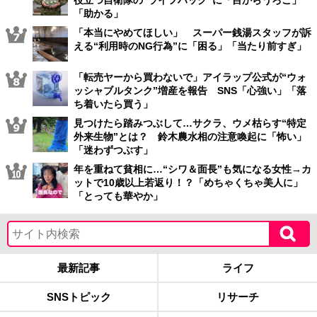
役立つ自衛隊の“ライフハック”に「目からうろこ」
「助かる」
「本当にやめてほしい」 スーパー銭湯スタッフが訴
える“利用時のNG行為”に「困る」「当たり前すぎ」
「転売ヤーから買わないで」アイラップ公式が“ウォ
ッシャブルタンク”増産を報告 SNS「心強い」「落
ち着いたら買う」
見つけたら踏みつぶして…サクラ、ウメ枯らす“特定
外来生物”とは？ 鈴木農水相の注意喚起に「怖い」
「迷わずつぶす」
年を重ねて貧相に…“シワ＆面長”も気になる女性→カ
ットで10歳以上若返り！？「めちゃくちゃ美人に」
「とっても華やか」
最新記事
ライフ
SNSトピック
リサーチ