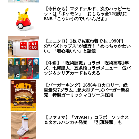
【今日から】マクドナルド、次のハッピーセ
ットは「ポケモン」 おもちゃ全12種類に
SNS「こういうのでいいんだよ」
【ユニクロ】1枚でも重ね着でも…990円
の“バズトップス”が優秀！「めっちゃかわい
い」「着心地いい」と話題
【牛角】「呪術廻戦」コラボ 呪術高専1年
ズ、七海建人、五条悟コラボメニュー 缶バ
ッジ＆クリアカードもらえる
【バーガーキング】1656キロカロリー、総
重量527グラム…超大型チーズバーガー新発
売 特製ガーリックマヨソース採用
【ファミマ】「VIVANT」コラボ ソックス
＆タオルハンカチ発売 「別班饅頭」も