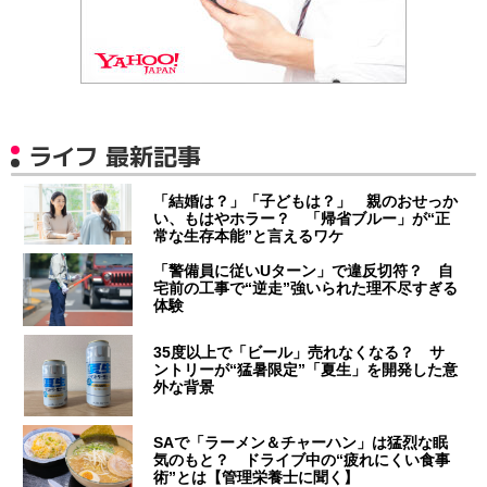
ライフ 最新記事
「結婚は？」「子どもは？」 親のおせっか
い、もはやホラー？ 「帰省ブルー」が“正
常な生存本能”と言えるワケ
「警備員に従いUターン」で違反切符？ 自
宅前の工事で“逆走”強いられた理不尽すぎる
体験
35度以上で「ビール」売れなくなる？ サ
ントリーが“猛暑限定”「夏生」を開発した意
外な背景
SAで「ラーメン＆チャーハン」は猛烈な眠
気のもと？ ドライブ中の“疲れにくい食事
術”とは【管理栄養士に聞く】