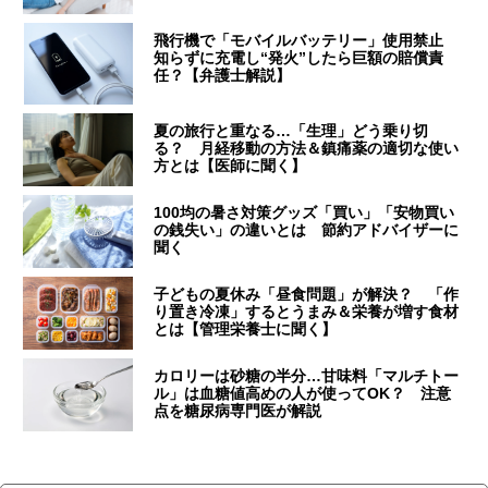
飛行機で「モバイルバッテリー」使用禁止
知らずに充電し“発火”したら巨額の賠償責
任？【弁護士解説】
夏の旅行と重なる…「生理」どう乗り切
る？ 月経移動の方法＆鎮痛薬の適切な使い
方とは【医師に聞く】
100均の暑さ対策グッズ「買い」「安物買い
の銭失い」の違いとは 節約アドバイザーに
聞く
子どもの夏休み「昼食問題」が解決？ 「作
り置き冷凍」するとうまみ＆栄養が増す食材
とは【管理栄養士に聞く】
カロリーは砂糖の半分…甘味料「マルチトー
ル」は血糖値高めの人が使ってOK？ 注意
点を糖尿病専門医が解説