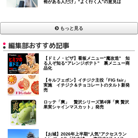
裕がある人だけ」“よく行く人”の意見は
もっと見る
編集部おすすめ記事
【ドミノ・ピザ】看板メニュー“魔改造” 知
る人ぞ知る“アレンジポテト” 裏メニュー商
品化
【キルフェボン】イチジク主役「FIG fair」
実施 イチジク＆チョコレートのタルト新発
売
ロッテ「爽」 贅沢シリーズ第4弾「爽 贅沢
果実シャインマスカット」発売
【お城】2026年上半期“人気”アクセスラン