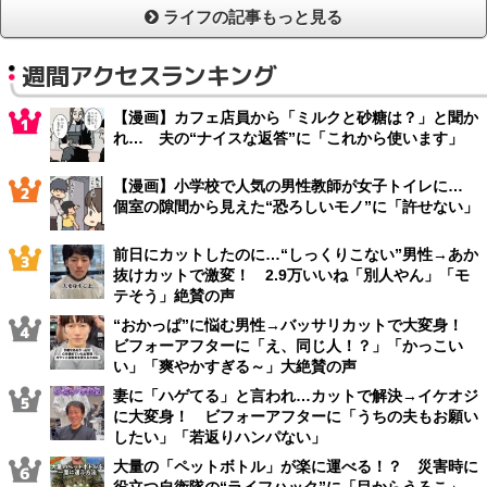
ライフの記事もっと見る
週間アクセスランキング
【漫画】カフェ店員から「ミルクと砂糖は？」と聞か
れ… 夫の“ナイスな返答”に「これから使います」
【漫画】小学校で人気の男性教師が女子トイレに…
個室の隙間から見えた“恐ろしいモノ”に「許せない」
前日にカットしたのに…“しっくりこない”男性→あか
抜けカットで激変！ 2.9万いいね「別人やん」「モ
テそう」絶賛の声
“おかっぱ”に悩む男性→バッサリカットで大変身！
ビフォーアフターに「え、同じ人！？」「かっこい
い」「爽やかすぎる～」大絶賛の声
妻に「ハゲてる」と言われ…カットで解決→イケオジ
に大変身！ ビフォーアフターに「うちの夫もお願い
したい」「若返りハンパない」
大量の「ペットボトル」が楽に運べる！？ 災害時に