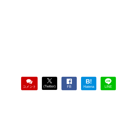
B!
(Twitter)
コメント
FB
Hatena
LINE