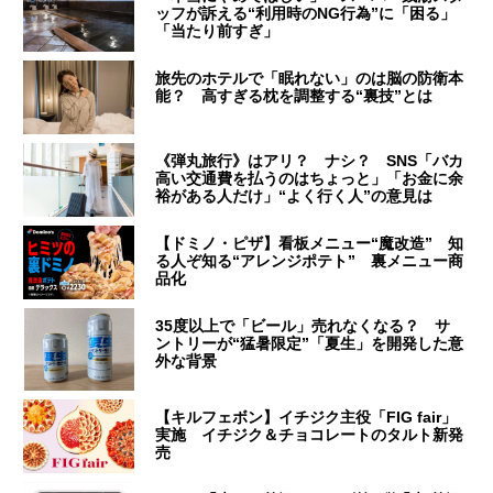
ッフが訴える“利用時のNG行為”に「困る」
「当たり前すぎ」
旅先のホテルで「眠れない」のは脳の防衛本
能？ 高すぎる枕を調整する“裏技”とは
《弾丸旅行》はアリ？ ナシ？ SNS「バカ
高い交通費を払うのはちょっと」「お金に余
裕がある人だけ」“よく行く人”の意見は
【ドミノ・ピザ】看板メニュー“魔改造” 知
る人ぞ知る“アレンジポテト” 裏メニュー商
品化
35度以上で「ビール」売れなくなる？ サ
ントリーが“猛暑限定”「夏生」を開発した意
外な背景
【キルフェボン】イチジク主役「FIG fair」
実施 イチジク＆チョコレートのタルト新発
売