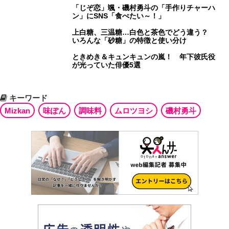
「じぞ恋」颯・磯村勇斗の「手作りチャーハ
ン」にSNS「食べたい～！」
上白糖、三温糖…白色と茶色でどう違う？
いろんな「砂糖」の特徴と使い分け
ときめき＆キュンキュンの嵐！ 年下彼氏役
が光っていた俳優5選
キーワード
Mizkan
味ぽん
調味料
ムロツヨシ
磯村勇斗