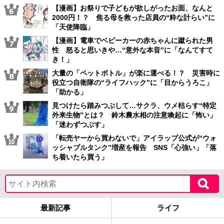
【漫画】お祭りで子どもが欲しがったお面、なんと
2000円！？ 焦る母を救った店員の“粋な計らい”に
「天使降臨」
【漫画】電車でベビーカーの赤ちゃんに蹴られた男
性 怒ると思いきや…“意外な本音”に「なんてすて
き！」
大量の「ペットボトル」が楽に運べる！？ 災害時に
役立つ自衛隊の“ライフハック”に「目からうろこ」
「助かる」
見つけたら踏みつぶして…サクラ、ウメ枯らす“特定
外来生物”とは？ 鈴木農水相の注意喚起に「怖い」
「迷わずつぶす」
「転売ヤーから買わないで」アイラップ公式が“ウォ
ッシャブルタンク”増産を報告 SNS「心強い」「落
ち着いたら買う」
最新記事
ライフ