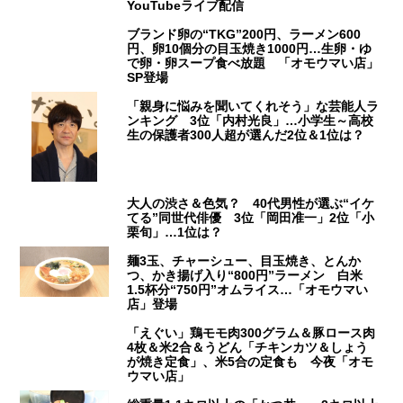
YouTubeライブ配信
ブランド卵の“TKG”200円、ラーメン600
円、卵10個分の目玉焼き1000円…生卵・ゆ
で卵・卵スープ食べ放題 「オモウマい店」
SP登場
「親身に悩みを聞いてくれそう」な芸能人ラ
ンキング 3位「内村光良」…小学生～高校
生の保護者300人超が選んだ2位＆1位は？
大人の渋さ＆色気？ 40代男性が選ぶ“イケ
てる”同世代俳優 3位「岡田准一」2位「小
栗旬」…1位は？
麺3玉、チャーシュー、目玉焼き、とんか
つ、かき揚げ入り“800円”ラーメン 白米
1.5杯分“750円”オムライス…「オモウマい
店」登場
「えぐい」鶏モモ肉300グラム＆豚ロース肉
4枚＆米2合＆うどん「チキンカツ＆しょう
が焼き定食」、米5合の定食も 今夜「オモ
ウマい店」