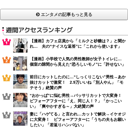
エンタメの記事もっと見る
週間アクセスランキング
【漫画】カフェ店員から「ミルクと砂糖は？」と聞か
れ… 夫の“ナイスな返答”に「これから使います」
【漫画】小学校で人気の男性教師が女子トイレに…
個室の隙間から見えた“恐ろしいモノ”に「許せない」
前日にカットしたのに…“しっくりこない”男性→あか
抜けカットで激変！ 2.9万いいね「別人やん」「モ
テそう」絶賛の声
“おかっぱ”に悩む男性→バッサリカットで大変身！
ビフォーアフターに「え、同じ人！？」「かっこい
い」「爽やかすぎる～」大絶賛の声
妻に「ハゲてる」と言われ…カットで解決→イケオジ
に大変身！ ビフォーアフターに「うちの夫もお願い
したい」「若返りハンパない」