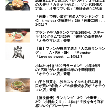
総重量1.1キロ以上の「かつ丼」、2キロ以上
の大盛り「カタヤキそば」、ザンギ25個の
定食…「オモウマい店」“検証企画”に登場
「佐藤」で思い出す“有名人”ランキング 3
位「timelesz 佐藤勝利」2位「佐藤二朗」…
1位は？
ブランド牛“A5ランク”定食1650円、ステー
キ“140グラム”2420円 “破格”の食事処が
「オモウマい店」登場
【嵐】ファンが投票で選ぶ「人気曲ランキン
グ」 「A・RA・SHI」「Monster」
「Love so sweet」…1位は？
小鉢2つ付き“500円ラーメン” 小学4年生
の“広報”がいる創業43年の中華料理店
「オモウマい店」登場
山芋と卵黄を…独自スタイルのお好み焼き
口が荒い“名物ママ”の鉄板焼き店が「オモウ
マい店」登場
【脇役俳優】ランキング 3位「松重豊」、
2位「小日向文世」…1位は“主役を食う存在
感”のバイプレーヤー？