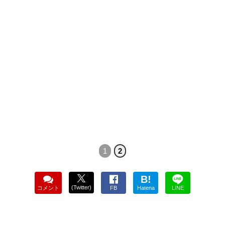
1
2
B!
(Twitter)
コメント
FB
Hatena
LINE