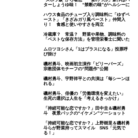
ターしょうゆ味！ “禁断の味”がヘルシーに
ハウス食品のチューブ入り調味料に「ゆずペ
ースト」「きざみガリ風ペースト」仲間入
り！ 食感と使いやすさを両立
冷蔵庫？ 常温？ 野菜や果物、調味料の
「ベストな保存方法」を管理栄養士に聞いた
ムロツヨシさん「1はプラスになる」投票呼
び掛け
磯村勇斗、映画初主演作「ビリーバーズ」
宗教団体モチーフの“問題作”公開
磯村勇斗、宇野祥平との共演は「毎シーンほ
れる」
磯村勇斗、俳優の「労働環境を変えたい」
生死の選択は人生を「考えるきっかけ」
「持続可能な恋ですか？」田中圭＆磯村勇
斗 夜景バックの“イケメン”ツーショット
「持続可能な恋ですか？」上野樹里＆磯村勇
斗らが野菜持ってスマイル SNS「元気で
る！」