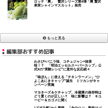
ロッテ「爽」 贅沢シリーズ第4弾「爽 贅沢
果実シャインマスカット」発売
もっと見る
編集部おすすめ記事
わさび×バニラ味、コチュジャン×抹茶
味！？ 「明治エッセルスーパーカップ」公
式Xの“実験レシピ”に意外な反応続々
「味ぽん」に使える「チキンラーメン」“ひ
よこあにきキャップ”誕生 ミツカンがキャ
ンペーン実施
マヨネーズ＆ケチャップ、冷蔵庫の保存時は
どう置くのが正しい？ 味に影響は？ キユ
ーピー＆カゴメに聞く
“ズボラ飯”から着想 「金のつぶ」新作はバ