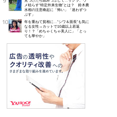
見つけたら踏みつぶして…サクラ、ウ
メ枯らす“特定外来生物”とは？ 鈴木農
水相の注意喚起に「怖い」「迷わずつ
ぶす」
年を重ねて貧相に…“シワ＆面長”も気に
なる女性→カットで10歳以上若返
り！？「めちゃくちゃ美人に」「とっ
ても華やか」