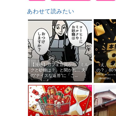
あわせて読みたい
【漫画】カフェ店員から「ミル
「え、こ
クと砂糖は？」と聞かれ… 夫
の？」80
の“ナイスな返答”に「こ...
場！Amaz
（Amazon）