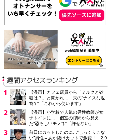
月給21万3,000円～22万7,000円
工場窓口での事務 営業事務
パーソルファクトリーパートナーズ株式会社
兵庫県 神戸市
派遣社員
時給1,500円～
シロアリ防除・駆除サービスのご案内営業/賞与年3回!業界・職
週間アクセスランキング
三共アメニテクス株式会社 練馬出張所
東京都 杉並区
【漫画】カフェ店員から「ミルクと砂
正社員
糖は？」と聞かれ… 夫の“ナイスな返
月給28万5,000円～37万円
答”に「これから使います」
【漫画】小学校で人気の男性教師が女
子トイレに… 個室の隙間から見え
「高給与求人」/「日勤のみ可」/「土日休み」/看護師/その
た“恐ろしいモノ”に「許せない」
ファミリー・ホスピス株式会社
前日にカットしたのに…“しっくりこな
い”男性→あか抜けカットで激変！ 2.9
東京都 千代田区