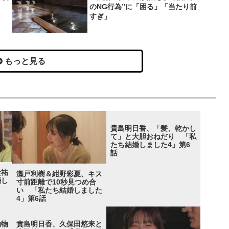
のNG行為”に「困る」「当たり前
すぎ」
もっと見る
貴島明日香、「髪、乾かし
て」と大胆おねだり 「私
たち結婚しました4」第6
話
圭祐
瀬戸利樹＆紺野彩夏、キス
婚し
寸前距離で10秒見つめ合
い 「私たち結婚しました
4」第6話
動物
貴島明日香、久保田悠来と