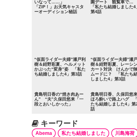
いなって……」
園デート 観覧車で
「ZIP！」お天気キャスタ
「私たち結婚しました4
ーオーディション秘話
第4話
“仮面ライダー夫婦”瀬戸利
“仮面ライダー夫婦”瀬
樹＆紺野彩夏、ヘルメット
樹＆紺野彩夏、レーシ
かぶった“変身”姿 「私た
カート対決 けんかで
ち結婚しました4」第3話
ムードに？ 「私たち
しました4」第3話
貴島明日香の“焼き肉あー
貴島明日香、久保田悠
ん” “夫”久保田悠来「一
ほろ酔いで路上ハグ 
段とおいしかった」
たち結婚しました4」第
話
キーワード
Abema
私たち結婚しました
川島海荷