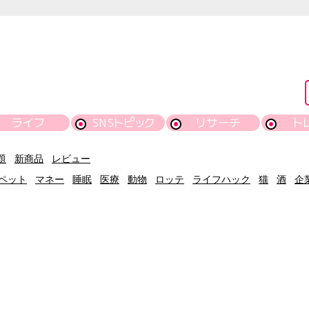
ライフ
SNSトピック
リサーチ
ト
題
新商品
レビュー
ペット
マネー
睡眠
医療
動物
ロッテ
ライフハック
猫
酒
企