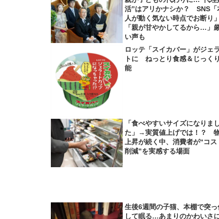
活”はアリかナシか？ SNS「
人が動く気ない時点でお断り
「親が甘やかしてるから…」
い声も
ロッテ「スイカバー」がジェ
トに ねっとり食感＆じっく
能
「食べやすいサイズになりま
た」→実質値上げでは！？ 
上昇が続く中、消費者が“コス
削減”を実感する場面
生後6週間の子猫、本棚で突っ
して眠る…あまりのかわいさ