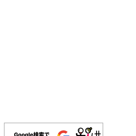
「毎日の食事で安心を届けるやりがい」/介護老人保健施設の調
医療法人社団寿光会 介護老人保健施設サンセール市川
千葉県 船橋市
正社員