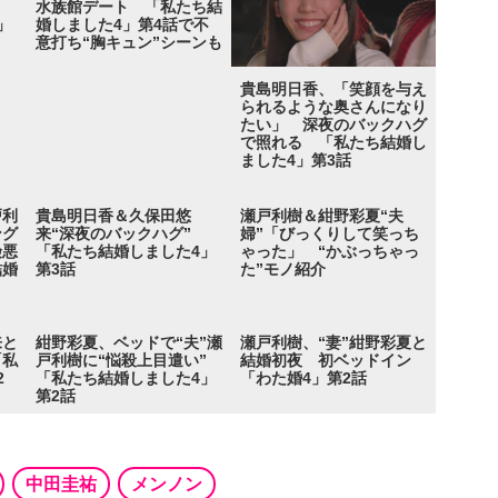
…
水族館デート 「私たち結
」
婚しました4」第4話で不
意打ち“胸キュン”シーンも
貴島明日香、「笑顔を与え
られるような奥さんになり
たい」 深夜のバックハグ
で照れる 「私たち結婚し
ました4」第3話
戸利
貴島明日香＆久保田悠
瀬戸利樹＆紺野彩夏“夫
ング
来“深夜のバックハグ”
婦”「びっくりして笑っち
険悪
「私たち結婚しました4」
ゃった」 “かぶっちゃっ
結婚
第3話
た”モノ紹介
来と
紺野彩夏、ベッドで“夫”瀬
瀬戸利樹、“妻”紺野彩夏と
「私
戸利樹に“悩殺上目遣い”
結婚初夜 初ベッドイン
2
「私たち結婚しました4」
「わた婚4」第2話
第2話
中田圭祐
メンノン