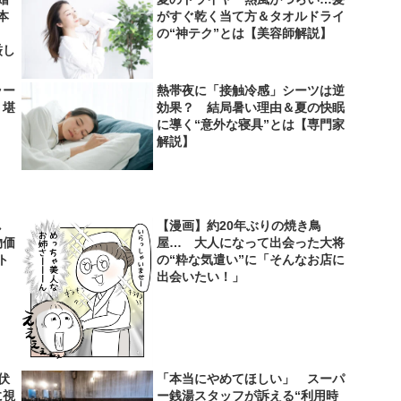
本
がすぐ乾く当て方＆タオルドライ
」
の“神テク”とは【美容師解説】
厳し
ラー
熱帯夜に「接触冷感」シーツは逆
り堪
効果？ 結局暑い理由＆夏の快眠
に導く“意外な寝具”とは【専門家
解説】
し
【漫画】約20年ぶりの焼き鳥
物価
屋… 大人になって出会った大将
ト
の“粋な気遣い”に「そんなお店に
出会いたい！」
伏
「本当にやめてほしい」 スーパ
に視
ー銭湯スタッフが訴える“利用時