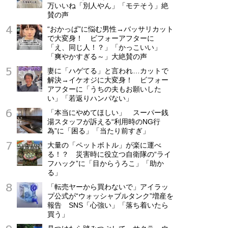
万いいね「別人やん」「モテそう」絶
正社員
賛の声
年収500万円～
“おかっぱ”に悩む男性→バッサリカット
で大変身！ ビフォーアフターに
「え、同じ人！？」「かっこいい」
「爽やかすぎる～」大絶賛の声
妻に「ハゲてる」と言われ…カットで
解決→イケオジに大変身！ ビフォー
アフターに「うちの夫もお願いした
い」「若返りハンパない」
「本当にやめてほしい」 スーパー銭
湯スタッフが訴える“利用時のNG行
為”に「困る」「当たり前すぎ」
大量の「ペットボトル」が楽に運べ
る！？ 災害時に役立つ自衛隊の“ライ
フハック”に「目からうろこ」「助か
る」
「転売ヤーから買わないで」アイラッ
プ公式が“ウォッシャブルタンク”増産を
報告 SNS「心強い」「落ち着いたら
買う」