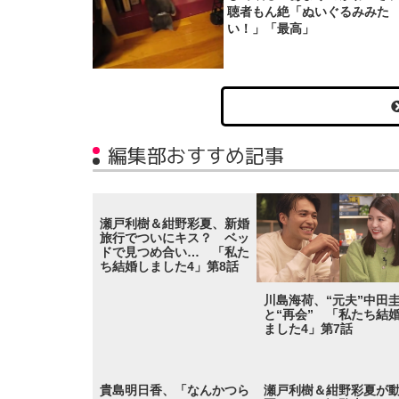
聴者もん絶「ぬいぐるみみた
い！」「最高」
編集部おすすめ記事
瀬戸利樹＆紺野彩夏、新婚
旅行でついにキス？ ベッ
ドで見つめ合い… 「私た
ち結婚しました4」第8話
川島海荷、“元夫”中田
と“再会” 「私たち結
ました4」第7話
貴島明日香、「なんかつら
瀬戸利樹＆紺野彩夏が