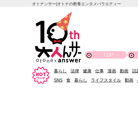
オトナンサー|オトナの教養エンタメバラエティー
TOP
暮らし
法律
健康
仕事
漫画
動画
話
SNS
食
暮らし
ライフスタイル
動画