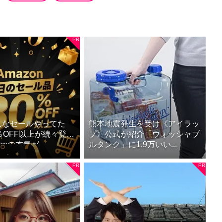
んなセールやってた
熊本地震発生を受け《アイラッ
％OFF以上が続々登
プ》公式が紹介「ウォッシャブ
onの本気が...
ルタンク」に1.9万いい...