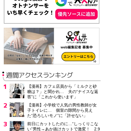
コンピューター利用設計システム（CAD）を使い、洋
週間アクセスランキング
に再現
【漫画】カフェ店員から「ミルクと砂
糖は？」と聞かれ… 夫の“ナイスな返
答”に「これから使います」
【漫画】小学校で人気の男性教師が女
子トイレに… 個室の隙間から見え
た“恐ろしいモノ”に「許せない」
前日にカットしたのに…“しっくりこな
い”男性→あか抜けカットで激変！ 2.9