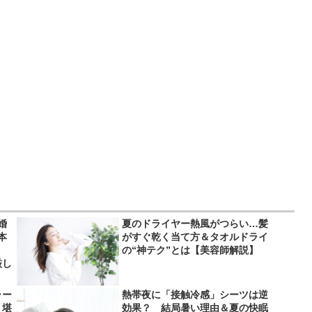
婚
夏のドライヤー熱風がつらい…髪
本
がすぐ乾く当て方＆タオルドライ
」
の“神テク”とは【美容師解説】
厳し
ラー
熱帯夜に「接触冷感」シーツは逆
り堪
効果？ 結局暑い理由＆夏の快眠