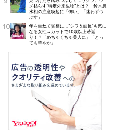
見つけたら踏みつぶして…サクラ、ウ
メ枯らす“特定外来生物”とは？ 鈴木農
水相の注意喚起に「怖い」「迷わずつ
ぶす」
年を重ねて貧相に…“シワ＆面長”も気に
なる女性→カットで10歳以上若返
り！？「めちゃくちゃ美人に」「とっ
ても華やか」