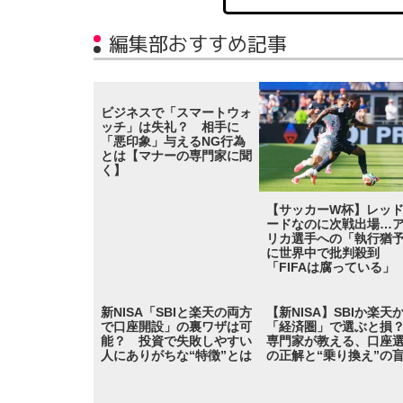
編集部おすすめ記事
ビジネスで「スマートウォ
ッチ」は失礼？ 相手に
「悪印象」与えるNG行為
とは【マナーの専門家に聞
く】
【サッカーW杯】レッ
ードなのに次戦出場…
リカ選手への「執行猶
に世界中で批判殺到
「FIFAは腐っている」
新NISA「SBIと楽天の両方
【新NISA】SBIか楽天
で口座開設」の裏ワザは可
「経済圏」で選ぶと
能？ 投資で失敗しやすい
専門家が教える、口座
人にありがちな“特徴”とは
の正解と“乗り換え”の