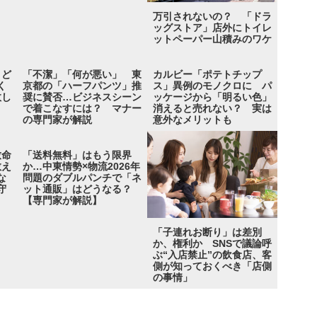
万引されないの？ 「ドラ
ッグストア」店外にトイレ
ットペーパー山積みのワケ
」ど
「不潔」「何が悪い」 東
カルビー「ポテトチップ
く
京都の「ハーフパンツ」推
ス」異例のモノクロに パ
敗し
奨に賛否…ビジネスシーン
ッケージから「明るい色」
で着こなすには？ マナー
消えると売れない？ 実は
の専門家が解説
意外なメリットも
致命
「送料無料」はもう限界
教え
か…中東情勢×物流2026年
な
問題のダブルパンチで「ネ
守
ット通販」はどうなる？
【専門家が解説】
「子連れお断り」は差別
か、権利か SNSで議論呼
ぶ“入店禁止”の飲食店、客
側が知っておくべき「店側
の事情」