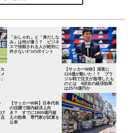
「おしゃれ」と「身だしな
み」は何が違う？ ビジネ
スで信頼される人が絶対に
外さない3つのポイント
ドカ
【サッカーW杯】深夜に
アメ
124億が動いた！？ ブラ
予」
ジル戦で注文が急増したも
のとは 4試合の経済効果
は2570億円か
か
【サッカーW杯】日本代表
損？
の活躍で国内経済上向
選び
き？ すでに1800億円超
盲点
えの効果 専門家が試算を
公表