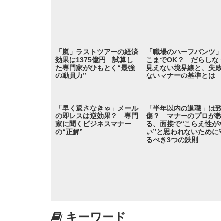
「嵐」ラストツアーの経済
「職場のハーフパンツ
効果は1375億円 試算し
こまでOK？ だらしな
た専門家がひもとく“最強
見えない境界線と、失
の動員力”
ないマナーの基準とは
「早く返さなきゃ」メール
「半年以内の退職」は
の即レスは逆効果？ 専門
傷？ マナーのプロが
家に聞くビジネスマナー
る、面接で“こらえ性が
の“正解”
い”と思われないために
るべき3つの鉄則
キーワード