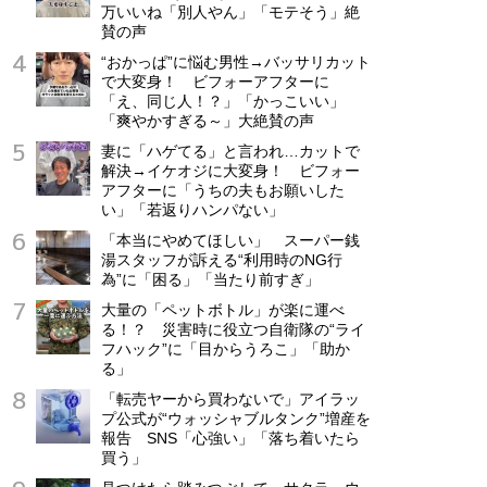
万いいね「別人やん」「モテそう」絶
賛の声
“おかっぱ”に悩む男性→バッサリカット
で大変身！ ビフォーアフターに
「え、同じ人！？」「かっこいい」
「爽やかすぎる～」大絶賛の声
妻に「ハゲてる」と言われ…カットで
解決→イケオジに大変身！ ビフォー
アフターに「うちの夫もお願いした
い」「若返りハンパない」
「本当にやめてほしい」 スーパー銭
湯スタッフが訴える“利用時のNG行
為”に「困る」「当たり前すぎ」
大量の「ペットボトル」が楽に運べ
る！？ 災害時に役立つ自衛隊の“ライ
フハック”に「目からうろこ」「助か
る」
「転売ヤーから買わないで」アイラッ
プ公式が“ウォッシャブルタンク”増産を
報告 SNS「心強い」「落ち着いたら
買う」