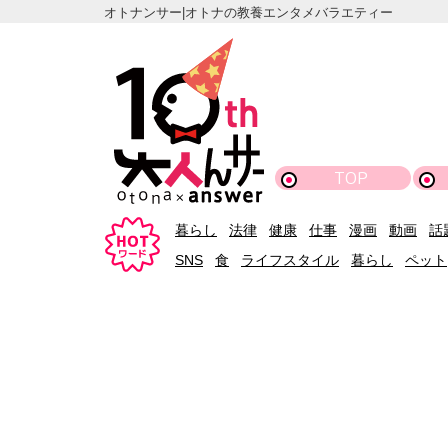
オトナンサー|オトナの教養エンタメバラエティー
TOP
暮らし
法律
健康
仕事
漫画
動画
話
SNS
食
ライフスタイル
暮らし
ペット