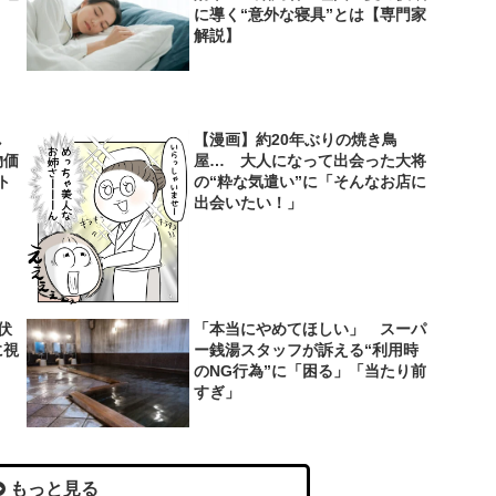
に導く“意外な寝具”とは【専門家
解説】
し
【漫画】約20年ぶりの焼き鳥
物価
屋… 大人になって出会った大将
ト
の“粋な気遣い”に「そんなお店に
出会いたい！」
伏
「本当にやめてほしい」 スーパ
に視
ー銭湯スタッフが訴える“利用時
のNG行為”に「困る」「当たり前
すぎ」
もっと見る