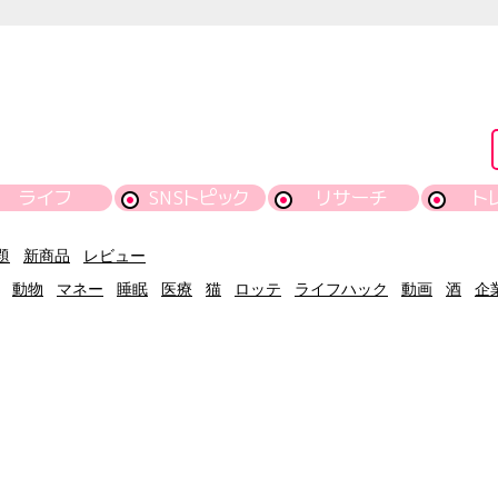
ライフ
SNSトピック
リサーチ
ト
題
新商品
レビュー
動物
マネー
睡眠
医療
猫
ロッテ
ライフハック
動画
酒
企